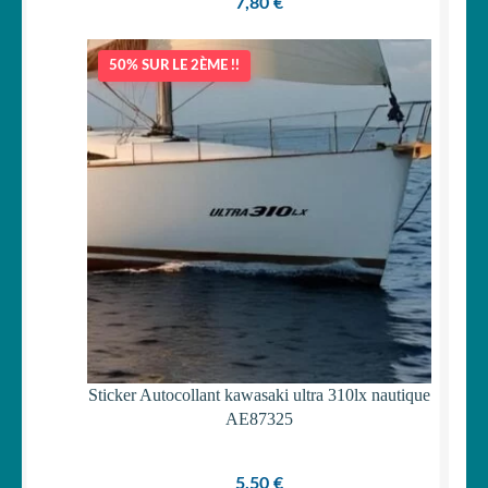
7,80
€
50% SUR LE 2ÈME !!
Sticker Autocollant kawasaki ultra 310lx nautique
AE87325
5,50
€