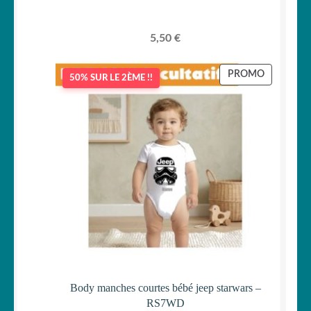
5,50
€
PRODUIT
PROMO
50% SUR LE 2ÈME !!
EN
PROMOTI
Body manches courtes bébé jeep starwars –
RS7WD