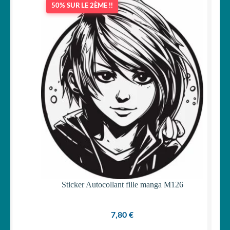
50% SUR LE 2ÈME !!
OUVRIR
Votre espace
LE
MENU
ENFANT
Sticker Autocollant fille manga M126
7,80
€