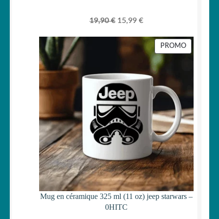
Le
Le
19,90
€
15,99
€
prix
prix
initial
actuel
PRODUIT
PROMO
était :
est :
EN
PROMOTI
19,90 €.
15,99 €.
Mug en céramique 325 ml (11 oz) jeep starwars –
0HITC