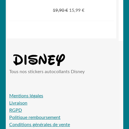
Le
Le
19,90
€
15,99
€
prix
prix
initial
actuel
était :
est :
19,90 €.
15,99 €.
Tous nos stickers autocollants Disney
Mentions légales
Livraison
RGPD
Politique remboursement
Conditions générales de vente