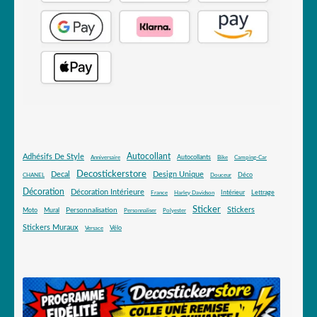
Autocollant
Adhésifs De Style
Autocollants
Anniversaire
Bike
Camping-Car
Decostickerstore
Decal
Design Unique
Déco
CHANEL
Douceur
Décoration
Décoration Intérieure
Intérieur
Lettrage
France
Harley Davidson
Sticker
Stickers
Mural
Personnalisation
Moto
Personnaliser
Polyester
Stickers Muraux
Vélo
Versace