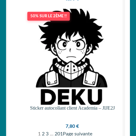
50% SUR LE 2ÈME !!
Sticker autocollant client Academia – JIJE2J
7,80
€
1
2
3
…
201
Page suivante