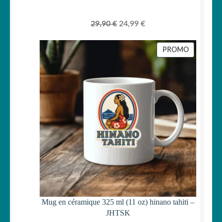
Le
Le
29,90
€
24,99
€
prix
prix
initial
actuel
PRODUIT
PROMO
était :
est :
EN
PROMOTI
29,90 €.
24,99 €.
Mug en céramique 325 ml (11 oz) hinano tahiti –
JHTSK