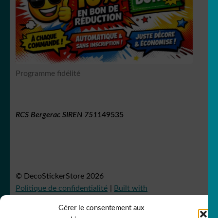
Programme fidélité
RCS Bergerac SIREN 751
149535
© DecoStickerStore 2026
Politique de confidentialité
Built with
WooCommerce
.
Gérer le consentement aux