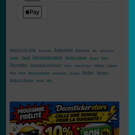
Autocollant
Adhésifs De Style
Autocollants
Anniversaire
Bike
Camping-Car
Decostickerstore
Decal
Design Unique
Déco
CHANEL
Douceur
Décoration
Décoration Intérieure
Intérieur
Lettrage
France
Harley Davidson
Sticker
Stickers
Mural
Personnalisation
Moto
Personnaliser
Polyester
Stickers Muraux
Vélo
Versace