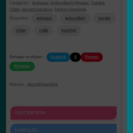
Catégories :
Animaux
,
Autocollants Muraux
,
Catalog
,
Chien
,
decostickerstore
,
Stickers imprimés
Étiquettes :
animaux
,
autocollant
,
border
,
chien
,
collie
,
imprimé
Facebook
X
Pinterest
Partager ce sticker :
WhatsApp
Marque :
decostickerstore
DESCRIPTION
MARQUES