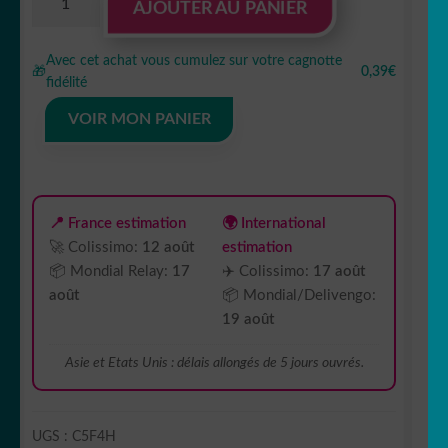
AJOUTER AU PANIER
de
autocollant
Avec cet achat vous cumulez sur votre cagnotte
chien
🎁
0,39€
fidélité
border
collie
VOIR MON PANIER
animaux
C5F4H
📍 France estimation
🌍 International
🚀 Colissimo:
12 août
estimation
📦 Mondial Relay:
17
✈️ Colissimo:
17 août
août
📦 Mondial/Delivengo:
19 août
Asie et Etats Unis : délais allongés de 5 jours ouvrés.
UGS :
C5F4H