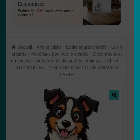
Economisez
MENU
OUVRIR
🐾 Stickers Animaux
-50%
Profitez de
sur le 2ème article
ENFANT
identique !
LE
MENU
OUVRIR
🏡 Stickers décoration maison
ENFANT
LE
MENU
OUVRIR
Lettrage et kits
ENFANT
Accueil
Arts et loisirs
Loisirs et arts créatifs
Loisirs
LE
créatifs
Matériaux pour loisirs créatifs
Décorations et
MENU
OUVRIR
🖨 3D et divers
ornements
Autocollants décoratifs
Animaux
Chien
ENFANT
LE
AUTOCOLLANT CHIEN BORDER COLLIE ANIMAUX
MENU
OUVRIR
🐣 Décoration chambre Enfants
C5F4H
ENFANT
LE
MENU
Générateur de sticker
ENFANT
🔍
☕ Mugs
Fait au Japon 🇯🇵
OUVRIR