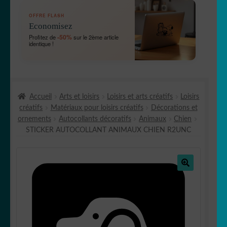
OUVRIR
🛞 Véhicules
OFFRE FLASH
LE
Economisez
MENU
OUVRIR
🐾 Stickers Animaux
-50%
Profitez de
sur le 2ème article
ENFANT
identique !
LE
MENU
OUVRIR
🏡 Stickers décoration maison
ENFANT
LE
MENU
OUVRIR
Lettrage et kits
ENFANT
Accueil
Arts et loisirs
Loisirs et arts créatifs
Loisirs
LE
créatifs
Matériaux pour loisirs créatifs
Décorations et
MENU
OUVRIR
🖨 3D et divers
ornements
Autocollants décoratifs
Animaux
Chien
ENFANT
LE
STICKER AUTOCOLLANT ANIMAUX CHIEN R2UNC
MENU
OUVRIR
🐣 Décoration chambre Enfants
ENFANT
LE
MENU
Générateur de sticker
ENFANT
🔍
☕ Mugs
Fait au Japon 🇯🇵