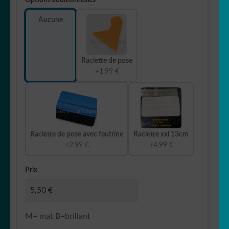
Aucune
Raclette de pose
+1,99 €
Raclette de pose avec feutrine
Raclette xxl 13cm
+2,99 €
+4,99 €
Prix
M= mat B=brillant