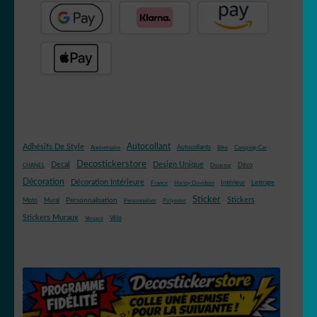
Autocollant
Adhésifs De Style
Autocollants
Anniversaire
Bike
Camping-Car
Decostickerstore
Decal
Design Unique
Déco
CHANEL
Douceur
Décoration
Décoration Intérieure
Intérieur
Lettrage
France
Harley Davidson
Sticker
Stickers
Mural
Personnalisation
Moto
Personnaliser
Polyester
Stickers Muraux
Vélo
Versace