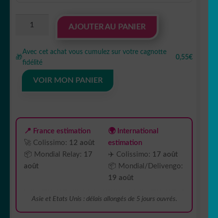
quantité
AJOUTER AU PANIER
de
sticker
Avec cet achat vous cumulez sur votre cagnotte
autocollant
🎁
0,55€
fidélité
animaux
chien
VOIR MON PANIER
R2UNC
📍 France estimation
🌍 International
🚀 Colissimo:
12 août
estimation
📦 Mondial Relay:
17
✈️ Colissimo:
17 août
août
📦 Mondial/Delivengo:
19 août
Asie et Etats Unis : délais allongés de 5 jours ouvrés.