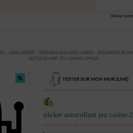
Sticker auto
ifs
Loisirs créatifs
Matériaux pour loisirs créatifs
Décorations et or
AUTOCOLLANT JEU CASINO 2PNQD
TESTER SUR MON MUR (LIVE)
🔍
sticker autocollant jeu casin
Aujourd'hui, il y a 13 personne(s) intéressée(