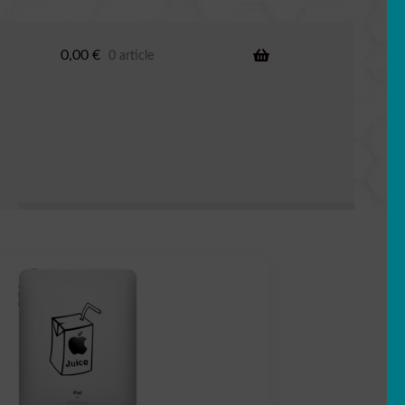
0,00
€
0 article