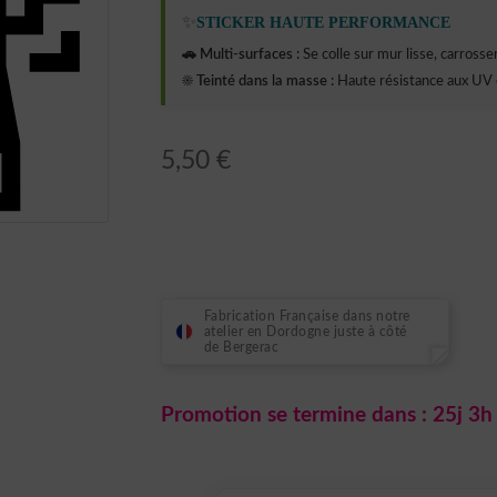
✨
STICKER HAUTE PERFORMANCE
🚗 Multi-surfaces :
Se colle sur mur lisse, carrosseri
☀️ Teinté dans la masse :
Haute résistance aux UV 
5,50
€
Fabrication Française dans notre
atelier en Dordogne juste à côté
de Bergerac
Promotion se termine dans :
25j 3h