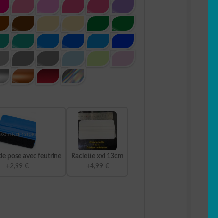
de pose avec feutrine
Raclette xxl 13cm
+2,99 €
+4,99 €