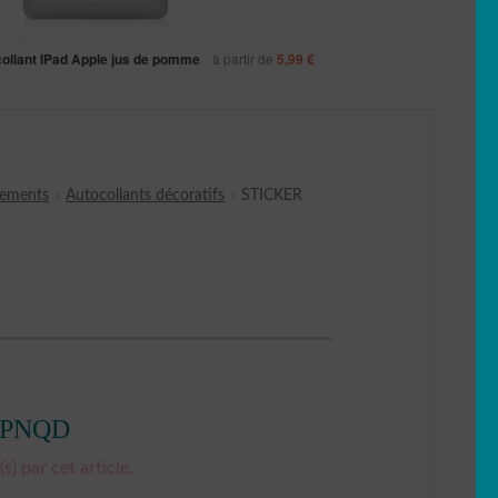
à partir de
collant IPad Apple jus de pomme
5,99
€
nements
Autocollants décoratifs
STICKER
o 2PNQD
s) par cet article.