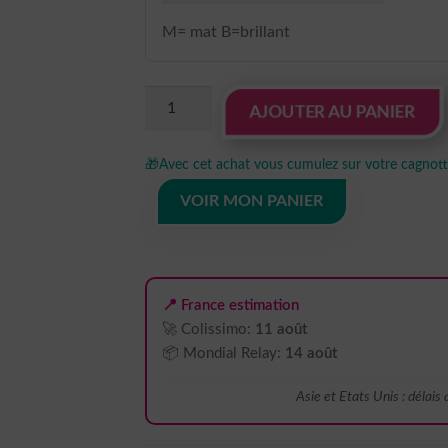
M= mat B=brillant
quantité
AJOUTER AU PANIER
de
sticker
🎁
Avec cet achat vous cumulez sur votre cagnotte
autocollant
jeu
VOIR MON PANIER
casino
2PNQD
📍 France estimation
🚀 Colissimo:
11 août
📦 Mondial Relay:
14 août
Asie et Etats Unis : délais