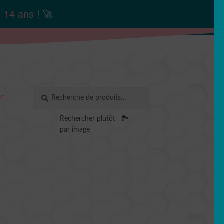
s
14 ans
! 🚀
Recherche
RECHERCHE
er
pour :
Rechercher plutôt
🏞️
par image