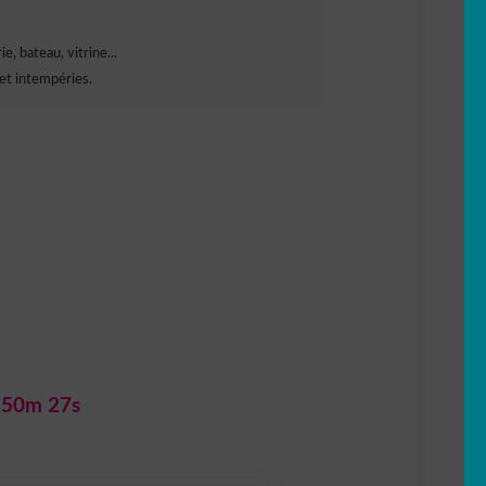
e, bateau, vitrine...
et intempéries.
 50m 26s