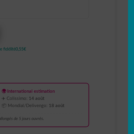
 fidélité
0,55€
🌍 International estimation
✈️ Colissimo:
14 août
📦 Mondial/Delivengo:
18 août
 allongés de 5 jours ouvrés.