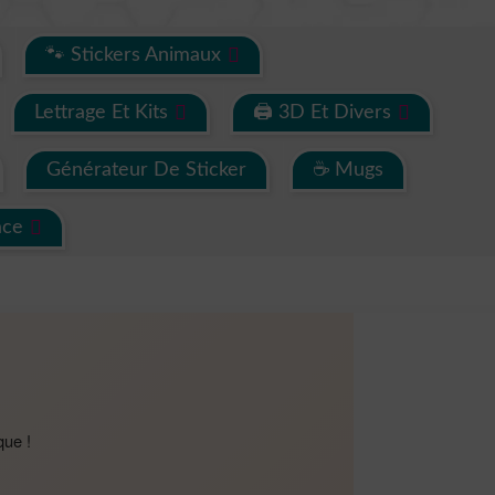
🐾 Stickers Animaux
Lettrage Et Kits
🖨 3D Et Divers
Générateur De Sticker
☕ Mugs
ace
que !