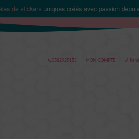
les de stickers
uniques créés avec passion depui
📞0582925153
MON COMPTE
🛒 Pani