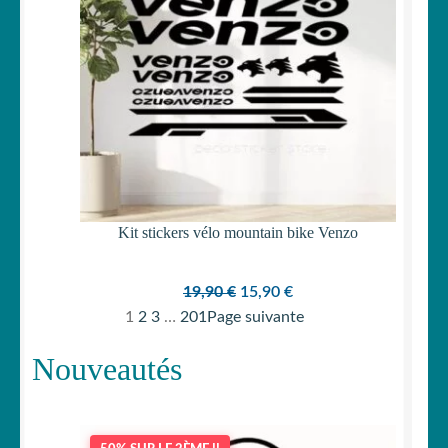
Kit stickers vélo mountain bike Venzo
Le
Le
19,90
€
15,90
€
prix
prix
1
2
3
…
201
Page suivante
initial
actuel
Nouveautés
était :
est :
19,90 €.
15,90 €.