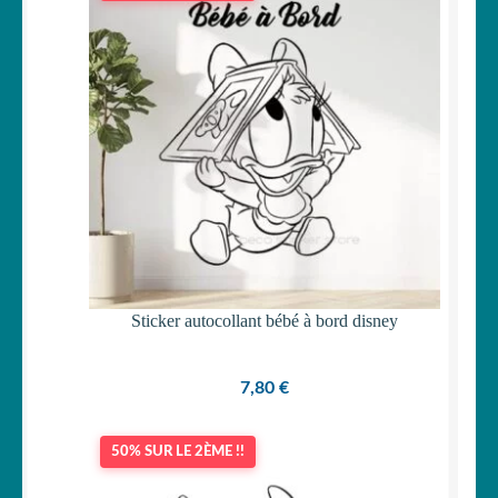
était :
est :
19,90 €.
15,90 €.
Sticker autocollant bébé à bord disney
7,80
€
50% SUR LE 2ÈME !!