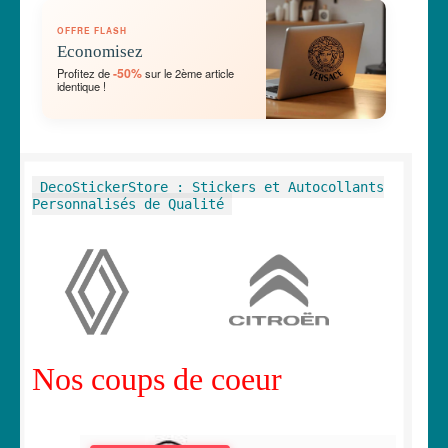
OUVRIR
🛞 Véhicules
OFFRE FLASH
LE
Economisez
MENU
OUVRIR
🐾 Stickers Animaux
-50%
Profitez de
sur le 2ème article
ENFANT
identique !
LE
MENU
OUVRIR
🏡 Stickers décoration maison
ENFANT
LE
MENU
OUVRIR
Lettrage et kits
DecoStickerStore : Stickers et Autocollants
ENFANT
LE
Personnalisés de Qualité
MENU
OUVRIR
🖨 3D et divers
ENFANT
LE
MENU
OUVRIR
🐣 Décoration chambre Enfants
ENFANT
LE
MENU
Générateur de sticker
ENFANT
Nos coups de coeur
☕ Mugs
Fait au Japon 🇯🇵