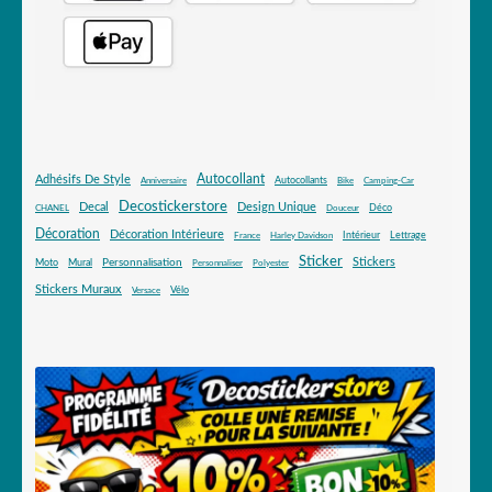
Autocollant
Adhésifs De Style
Autocollants
Anniversaire
Bike
Camping-Car
Decostickerstore
Decal
Design Unique
Déco
CHANEL
Douceur
Décoration
Décoration Intérieure
Intérieur
Lettrage
France
Harley Davidson
Sticker
Stickers
Mural
Personnalisation
Moto
Personnaliser
Polyester
Stickers Muraux
Vélo
Versace