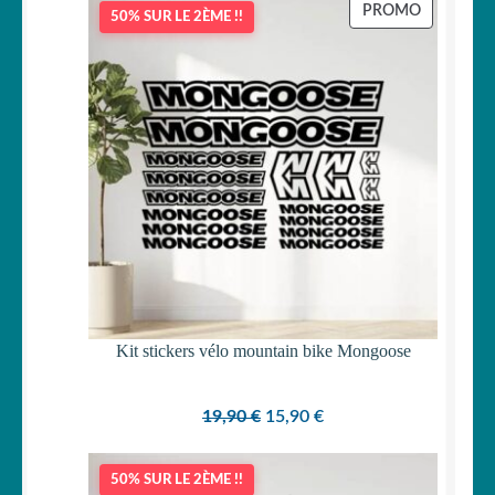
PRODUIT
PROMO
50% SUR LE 2ÈME !!
EN
PROMOTI
Kit stickers vélo mountain bike Mongoose
Le
Le
19,90
€
15,90
€
prix
prix
initial
actuel
50% SUR LE 2ÈME !!