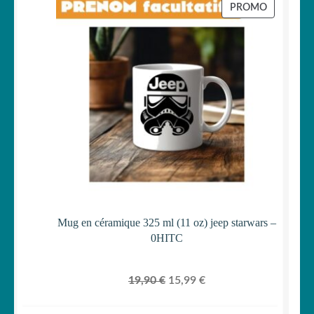
initial
actuel
PRODUIT
PROMO
était :
est :
EN
PROMOTI
19,90 €.
15,99 €.
Mug en céramique 325 ml (11 oz) jeep starwars –
0HITC
Le
Le
19,90
€
15,99
€
prix
prix