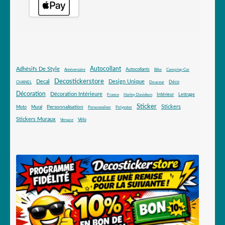
Autocollant
Adhésifs De Style
Autocollants
Anniversaire
Bike
Camping-Car
Decostickerstore
Decal
Design Unique
Déco
CHANEL
Douceur
Décoration
Décoration Intérieure
Intérieur
Lettrage
France
Harley Davidson
Sticker
Stickers
Mural
Personnalisation
Moto
Personnaliser
Polyester
Stickers Muraux
Vélo
Versace