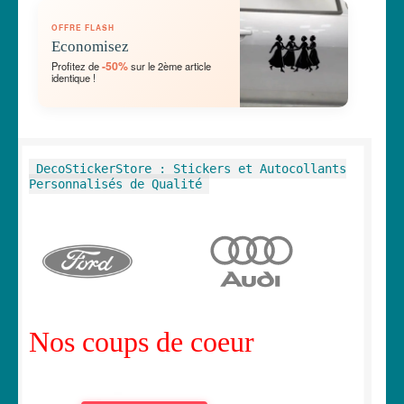
OUVRIR
🛞 Véhicules
OFFRE FLASH
LE
Economisez
MENU
OUVRIR
🐾 Stickers Animaux
-50%
Profitez de
sur le 2ème article
ENFANT
identique !
LE
MENU
OUVRIR
🏡 Stickers décoration maison
ENFANT
LE
MENU
OUVRIR
Lettrage et kits
DecoStickerStore : Stickers et Autocollants
ENFANT
LE
Personnalisés de Qualité
MENU
OUVRIR
🖨 3D et divers
ENFANT
LE
MENU
OUVRIR
🐣 Décoration chambre Enfants
ENFANT
LE
MENU
Générateur de sticker
ENFANT
Nos coups de coeur
☕ Mugs
Fait au Japon 🇯🇵