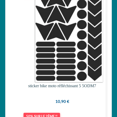
sticker bike moto réfléchissant 5 5ODM7
10,90
€
50% SUR LE 2ÈME !!