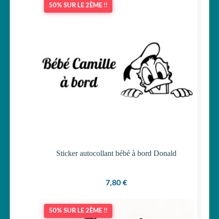
50% SUR LE 2ÈME !!
OUVRIR
Votre espace
LE
MENU
ENFANT
Sticker autocollant bébé à bord Donald
7,80
€
50% SUR LE 2ÈME !!