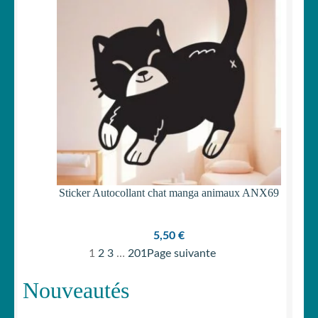
Sticker Autocollant chat manga animaux ANX69
5,50
€
1
2
3
…
201
Page suivante
Nouveautés