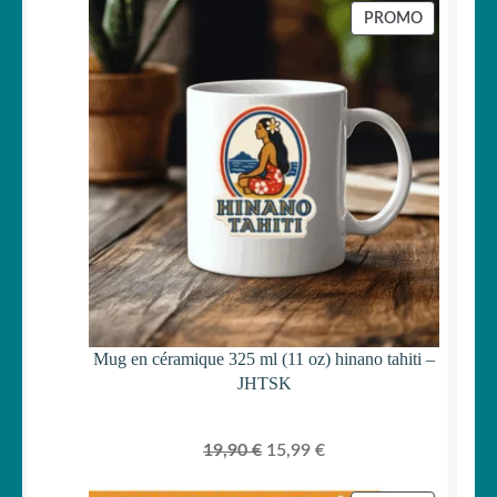
initial
actuel
PRODUIT
PROMO
était :
est :
EN
PROMOTI
29,90 €.
24,99 €.
Mug en céramique 325 ml (11 oz) hinano tahiti –
JHTSK
Le
Le
19,90
€
15,99
€
prix
prix