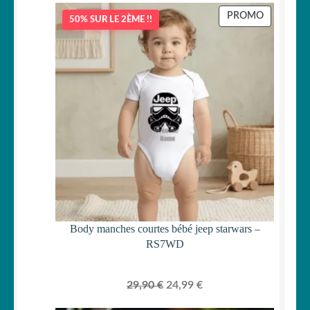
PRODUIT
PROMO
50% SUR LE 2ÈME !!
EN
PROMOTI
Body manches courtes bébé jeep starwars –
RS7WD
Le
Le
29,90
€
24,99
€
prix
prix