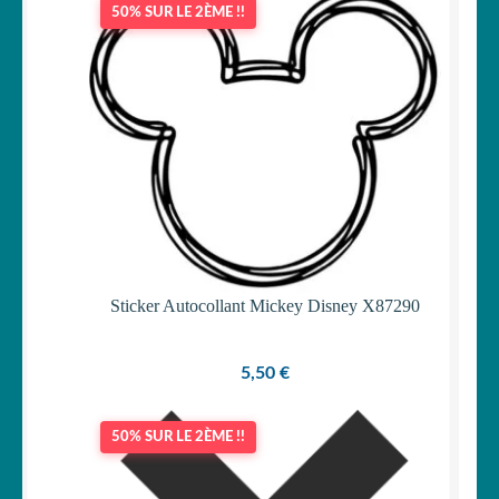
50% SUR LE 2ÈME !!
OUVRIR
Votre espace
LE
MENU
ENFANT
Sticker Autocollant Mickey Disney X87290
5,50
€
50% SUR LE 2ÈME !!