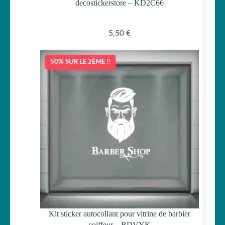
decostickerstore – KD2C66
5,50
€
50% SUR LE 2ÈME !!
Kit sticker autocollant pour vitrine de barbier
coiffeur – BDVYK