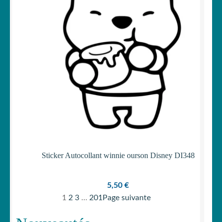
Sticker Autocollant winnie ourson Disney DI348
5,50
€
1
2
3
…
201
Page suivante