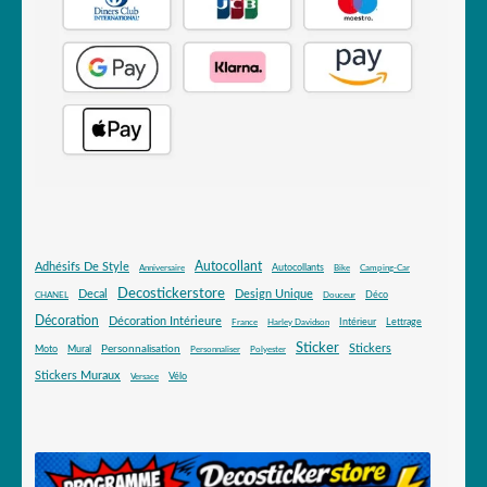
Autocollant
Adhésifs De Style
Autocollants
Anniversaire
Bike
Camping-Car
Decostickerstore
Decal
Design Unique
Déco
CHANEL
Douceur
Décoration
Décoration Intérieure
Intérieur
Lettrage
France
Harley Davidson
Sticker
Stickers
Mural
Personnalisation
Moto
Personnaliser
Polyester
Stickers Muraux
Vélo
Versace