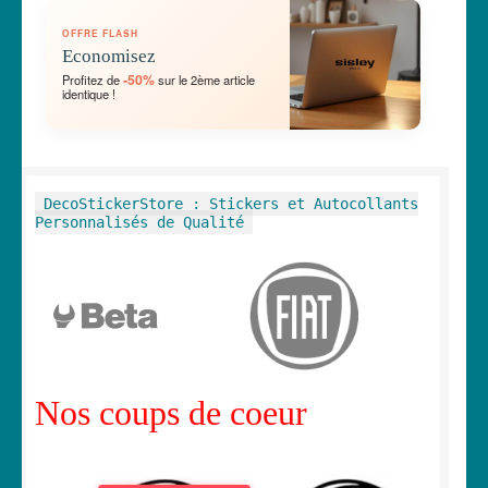
OUVRIR
🛞 Véhicules
OFFRE FLASH
LE
Economisez
MENU
OUVRIR
🐾 Stickers Animaux
-50%
Profitez de
sur le 2ème article
ENFANT
identique !
LE
MENU
OUVRIR
🏡 Stickers décoration maison
ENFANT
LE
MENU
OUVRIR
Lettrage et kits
DecoStickerStore : Stickers et Autocollants
ENFANT
LE
Personnalisés de Qualité
MENU
OUVRIR
🖨 3D et divers
ENFANT
LE
MENU
OUVRIR
🐣 Décoration chambre Enfants
ENFANT
LE
MENU
Générateur de sticker
ENFANT
Nos coups de coeur
☕ Mugs
Fait au Japon 🇯🇵