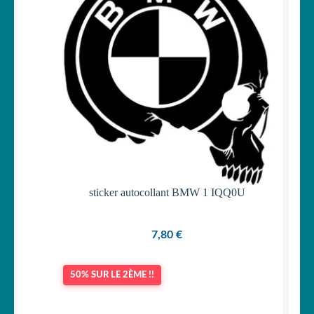
Votre espace
LE
MENU
ENFANT
sticker autocollant BMW 1 IQQ0U
7,80
€
50% SUR LE 2ÈME !!