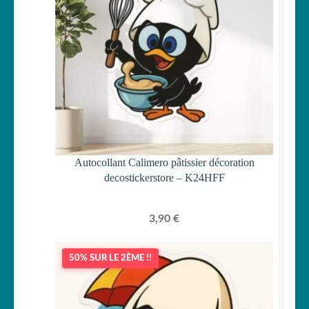
Autocollant Calimero pâtissier décoration
decostickerstore – K24HFF
3,90
€
50% SUR LE 2ÈME !!