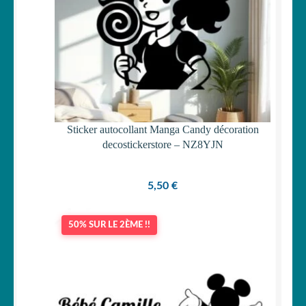
Sticker autocollant Manga Candy décoration
decostickerstore – NZ8YJN
5,50
€
50% SUR LE 2ÈME !!