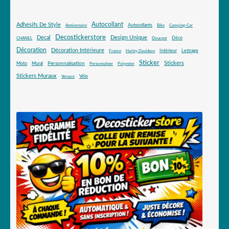
Autocollant
Adhésifs De Style
Autocollants
Anniversaire
Bike
Camping-Car
Decostickerstore
Decal
Design Unique
Déco
CHANEL
Douceur
Décoration
Décoration Intérieure
Intérieur
Lettrage
France
Harley Davidson
Sticker
Stickers
Mural
Personnalisation
Moto
Personnaliser
Polyester
Stickers Muraux
Vélo
Versace