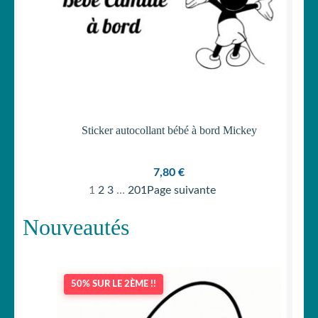
Sticker autocollant bébé à bord Mickey
7,80
€
1
2
3
…
201
Page suivante
Nouveautés
50% SUR LE 2ÈME !!