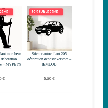
2ÈME !!
50% SUR LE 2ÈME !!
llant marcheur
Sticker autocollant 205
 décoration
décoration decostickerstore –
tore – MYPEY9
IEMLQB
50
€
5,50
€