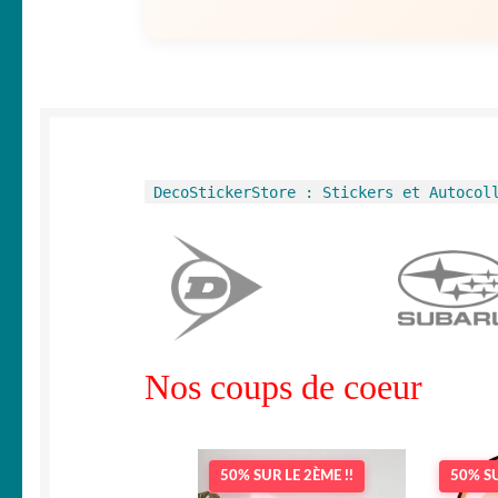
DecoStickerStore : Stickers et Autocol
Nos coups de coeur
50% SUR LE 2ÈME !!
50% SU