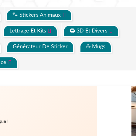
🐾 Stickers Animaux
Lettrage Et Kits
🖨 3D Et Divers
Générateur De Sticker
☕ Mugs
ace
que !