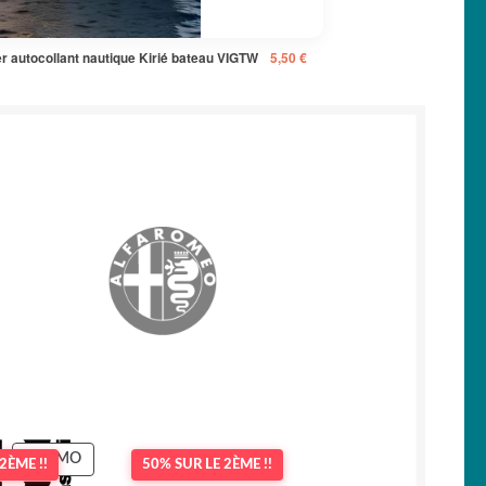
er autocollant nautique Kirié bateau VIGTW
5,50
€
PRODUIT
PROMO
2ÈME !!
50% SUR LE 2ÈME !!
EN