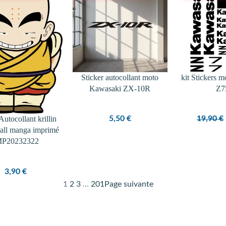
Sticker autocollant moto
kit Stickers 
Kawasaki ZX-10R
Z7
Autocollant krillin
5,50
€
19,90
€
all manga imprimé
MP20232322
3,90
€
1
2
3
…
201
Page suivante