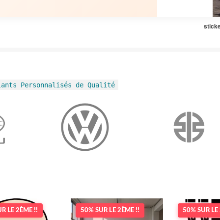
stick
lants Personnalisés de Qualité
R LE 2ÈME !!
50% SUR LE 2ÈME !!
50% SUR LE 