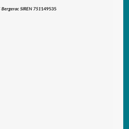
 Bergerac SIREN 751
149535