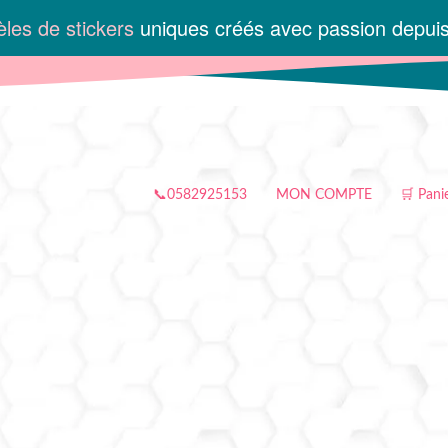
les de stickers
uniques créés avec passion depui
📞0582925153
MON COMPTE
🛒 Pani