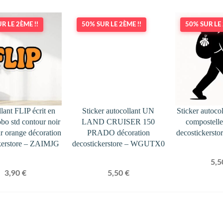
R LE 2ÈME !!
50% SUR LE 2ÈME !!
50% SUR LE 
lant FLIP écrit en
Sticker autocollant UN
Sticker autoco
bo std contour noir
LAND CRUISER 150
compostelle
eur orange décoration
PRADO décoration
decostickers
kerstore – ZAIMJG
decostickerstore – WGUTX0
5,
3,90
€
5,50
€