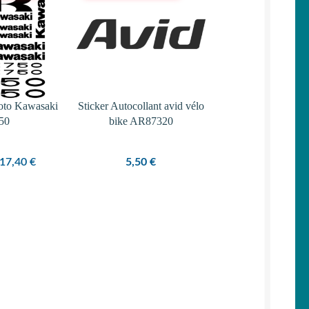
PROMOTION
moto Kawasaki
Sticker Autocollant avid vélo
50
bike AR87320
Le
Le
17,40
€
5,50
€
prix
prix
initial
actuel
était :
est :
19,90 €.
17,40 €.