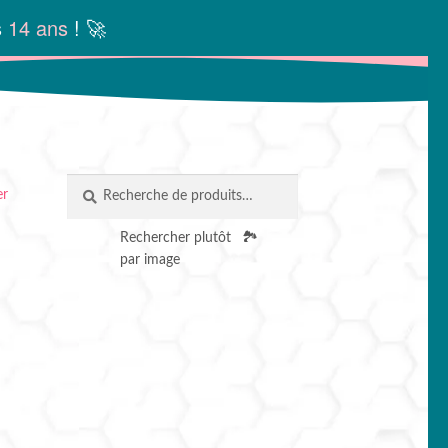
s
14 ans
! 🚀
Recherche
RECHERCHE
er
pour :
Rechercher plutôt
🏞️
par image