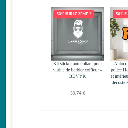
50% SUR LE 2ÈME !!
50% SU
Kit sticker autocollant pour
Autocol
vitrine de barbier coiffeur –
police Ho
BDVYK
et intéri
decostic
39,74
€