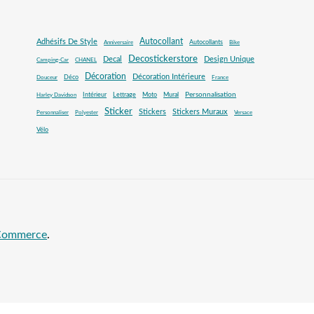
Autocollant
Adhésifs De Style
Autocollants
Anniversaire
Bike
Decostickerstore
Decal
Design Unique
Camping-Car
CHANEL
Décoration
Décoration Intérieure
Déco
Douceur
France
Mural
Personnalisation
Intérieur
Lettrage
Moto
Harley Davidson
Sticker
Stickers
Stickers Muraux
Personnaliser
Polyester
Versace
Vélo
oCommerce
.