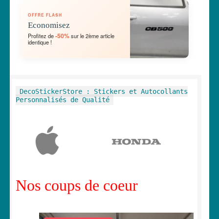
OUVRIR
🛞 Véhicules
OFFRE FLASH
LE
Economisez
MENU
OUVRIR
🐾 Stickers Animaux
-50%
Profitez de
sur le 2ème article
ENFANT
identique !
LE
MENU
OUVRIR
🏡 Stickers décoration maison
ENFANT
LE
MENU
OUVRIR
Lettrage et kits
DecoStickerStore : Stickers et Autocollants
ENFANT
LE
Personnalisés de Qualité
MENU
OUVRIR
🖨 3D et divers
ENFANT
LE
MENU
OUVRIR
🐣 Décoration chambre Enfants
ENFANT
LE
MENU
Générateur de sticker
ENFANT
Nos coups de coeur
☕ Mugs
Fait au Japon 🇯🇵