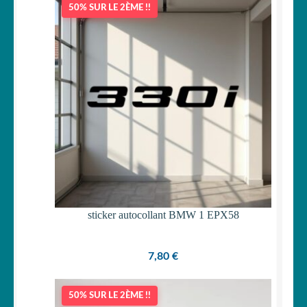
50% SUR LE 2ÈME !!
OUVRIR
Votre espace
LE
MENU
ENFANT
sticker autocollant BMW 1 EPX58
7,80
€
50% SUR LE 2ÈME !!