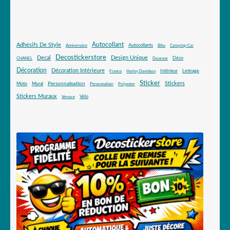
Autocollant
Adhésifs De Style
Autocollants
Anniversaire
Bike
Camping-Car
Decostickerstore
Decal
Design Unique
Déco
CHANEL
Douceur
Décoration
Décoration Intérieure
Intérieur
Lettrage
France
Harley Davidson
Sticker
Stickers
Mural
Personnalisation
Moto
Personnaliser
Polyester
Stickers Muraux
Vélo
Versace