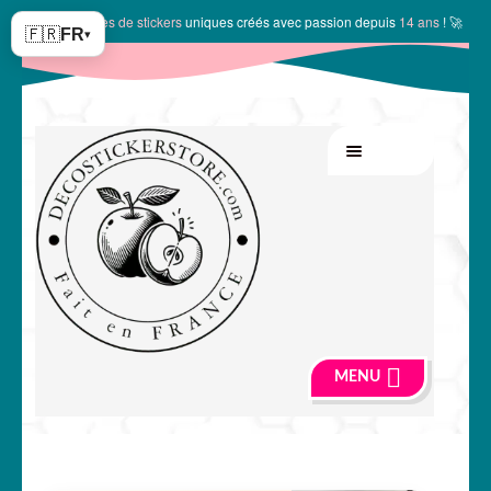
✨
10150 modèles de stickers
uniques créés avec passion depuis
14 ans
! 🚀
🇫🇷
FR
▾
Aller
Aller
MENU
à
au
la
contenu
navigation
MENU
🍏 Boutique