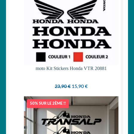
moto Kit Stickers Honda VTR 20881
Le
Le
23,90
€
15,90
€
prix
prix
initial
actuel
50% SUR LE 2ÈME !!
était :
est :
23,90 €.
15,90 €.