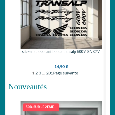
sticker autocollant honda transalp 600V 8NE7V
14,90
€
1
2
3
…
201
Page suivante
Nouveautés
50% SUR LE 2ÈME !!