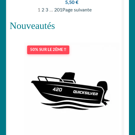
5,50
€
1
2
3
…
201
Page suivante
Nouveautés
50% SUR LE 2ÈME !!