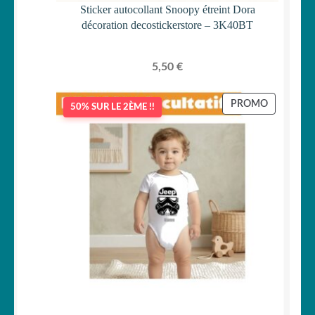
Sticker autocollant Snoopy étreint Dora
décoration decostickerstore – 3K40BT
5,50
€
PRODUIT
PROMO
50% SUR LE 2ÈME !!
EN
PROMOTI