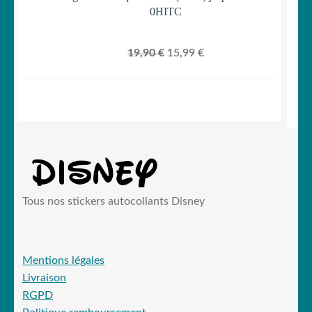
0HITC
Le
Le
19,90
€
15,99
€
prix
prix
initial
actuel
était :
est :
19,90 €.
15,99 €.
Tous nos stickers autocollants Disney
Mentions légales
Livraison
RGPD