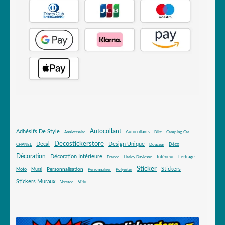
Autocollant
Adhésifs De Style
Autocollants
Anniversaire
Bike
Camping-Car
Decostickerstore
Decal
Design Unique
Déco
CHANEL
Douceur
Décoration
Décoration Intérieure
Intérieur
Lettrage
France
Harley Davidson
Sticker
Stickers
Mural
Personnalisation
Moto
Personnaliser
Polyester
Stickers Muraux
Vélo
Versace