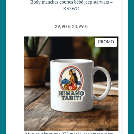
Body manches courtes bébé jeep starwars –
RS7WD
Le
Le
29,90
€
24,99
€
prix
prix
initial
actuel
PRODUIT
PROMO
était :
est :
EN
PROMOTI
29,90 €.
24,99 €.