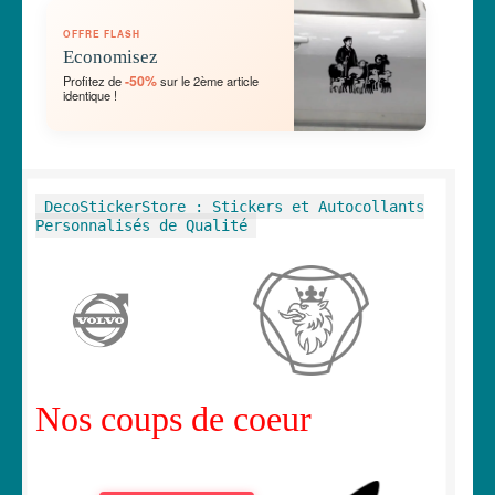
OUVRIR
🛞 Véhicules
OFFRE FLASH
LE
Economisez
MENU
OUVRIR
🐾 Stickers Animaux
-50%
Profitez de
sur le 2ème article
ENFANT
identique !
LE
MENU
OUVRIR
🏡 Stickers décoration maison
ENFANT
LE
MENU
OUVRIR
Lettrage et kits
DecoStickerStore : Stickers et Autocollants
ENFANT
LE
Personnalisés de Qualité
MENU
OUVRIR
🖨 3D et divers
ENFANT
LE
MENU
OUVRIR
🐣 Décoration chambre Enfants
ENFANT
LE
MENU
Générateur de sticker
ENFANT
Nos coups de coeur
☕ Mugs
Fait au Japon 🇯🇵