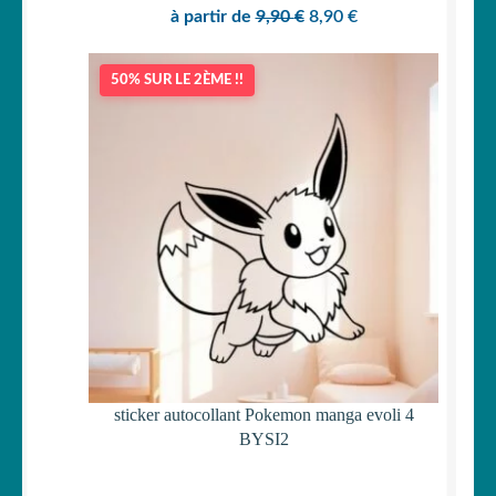
Le
Le
à partir de
9,90
€
8,90
€
prix
prix
initial
actuel
50% SUR LE 2ÈME !!
était :
est :
9,90 €.
8,90 €.
sticker autocollant Pokemon manga evoli 4
BYSI2