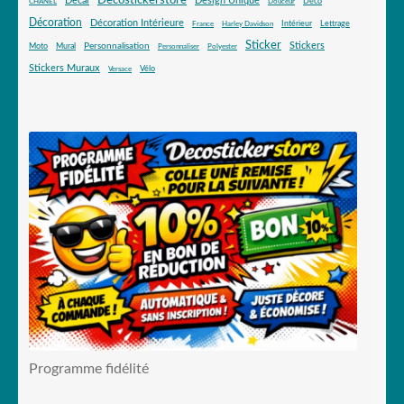
Decal
Design Unique
Déco
CHANEL
Douceur
Décoration
Décoration Intérieure
Intérieur
Lettrage
France
Harley Davidson
Sticker
Stickers
Mural
Personnalisation
Moto
Personnaliser
Polyester
Stickers Muraux
Vélo
Versace
Programme fidélité