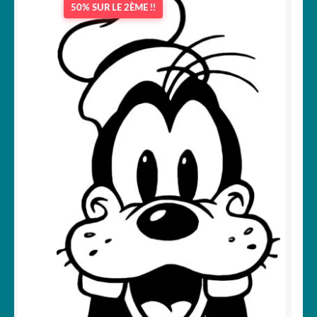
50% SUR LE 2ÈME !!
OUVRIR
Votre espace
LE
MENU
ENFANT