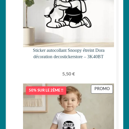
Sticker autocollant Snoopy étreint Dora
décoration decostickerstore – 3K40BT
5,50
€
PRODUIT
PROMO
50% SUR LE 2ÈME !!
EN
PROMOTI