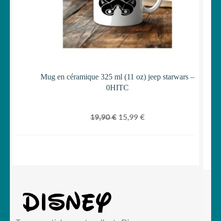
Mug en céramique 325 ml (11 oz) jeep starwars –
0HITC
Le
Le
19,90
€
15,99
€
prix
prix
initial
actuel
était :
est :
19,90 €.
15,99 €.