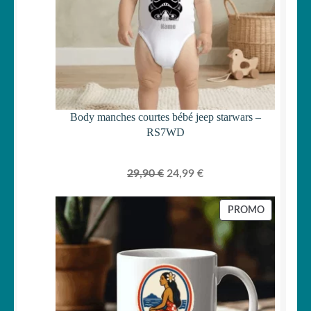
Body manches courtes bébé jeep starwars –
RS7WD
Le
Le
29,90
€
24,99
€
prix
prix
initial
actuel
PRODUIT
PROMO
était :
est :
EN
PROMOTI
29,90 €.
24,99 €.