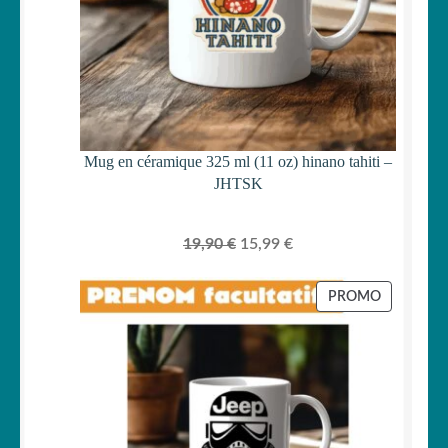
Mug en céramique 325 ml (11 oz) hinano tahiti –
JHTSK
Le
Le
19,90
€
15,99
€
prix
prix
initial
actuel
PRODUIT
PROMO
était :
est :
EN
PROMOTI
19,90 €.
15,99 €.