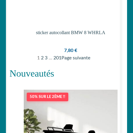
sticker autocollant BMW 8 WHRLA
7,80
€
1
2
3
…
201
Page suivante
Nouveautés
50% SUR LE 2ÈME !!