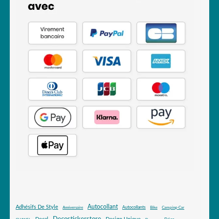
Autocollant
Adhésifs De Style
Autocollants
Anniversaire
Bike
Camping-Car
Decostickerstore