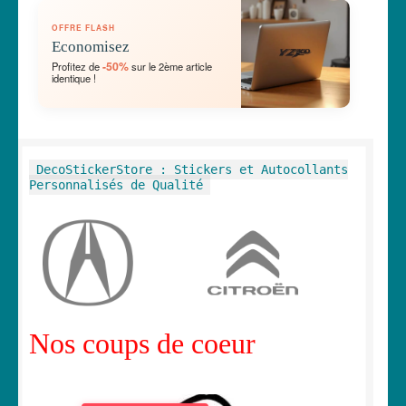
OUVRIR
🛞 Véhicules
OFFRE FLASH
LE
Economisez
MENU
OUVRIR
🐾 Stickers Animaux
-50%
Profitez de
sur le 2ème article
ENFANT
identique !
LE
MENU
OUVRIR
🏡 Stickers décoration maison
ENFANT
LE
MENU
OUVRIR
Lettrage et kits
DecoStickerStore : Stickers et Autocollants
ENFANT
LE
Personnalisés de Qualité
MENU
OUVRIR
🖨 3D et divers
ENFANT
LE
MENU
OUVRIR
🐣 Décoration chambre Enfants
ENFANT
LE
MENU
Générateur de sticker
ENFANT
Nos coups de coeur
☕ Mugs
Fait au Japon 🇯🇵