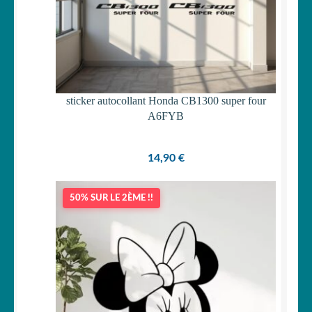
sticker autocollant Honda CB1300 super four
A6FYB
14,90
€
50% SUR LE 2ÈME !!