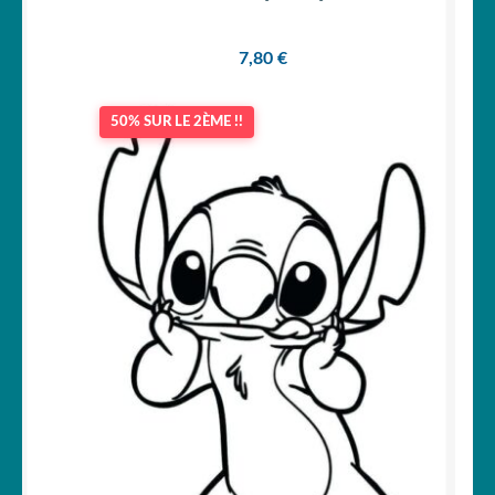
7,80
€
50% SUR LE 2ÈME !!