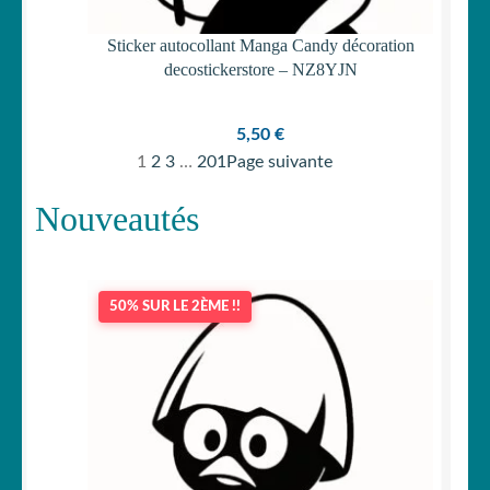
Sticker autocollant Manga Candy décoration
decostickerstore – NZ8YJN
5,50
€
1
2
3
…
201
Page suivante
Nouveautés
50% SUR LE 2ÈME !!