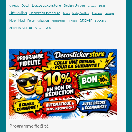
Decostickerstore
Decal
Design Unique
Déco
CHANEL
Douceur
Décoration
Décoration Intérieure
Intérieur
Lettrage
France
Harley Davidson
Sticker
Stickers
Mural
Personnalisation
Moto
Personnaliser
Polyester
Stickers Muraux
Vélo
Versace
Programme fidélité