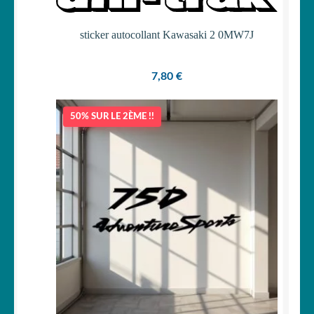
Votre espace
LE
sticker autocollant Kawasaki 2 0MW7J
MENU
ENFANT
7,80
€
50% SUR LE 2ÈME !!