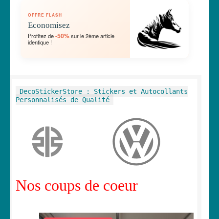
OUVRIR
🛞 Véhicules
OFFRE FLASH
LE
Economisez
MENU
OUVRIR
🐾 Stickers Animaux
-50%
Profitez de
sur le 2ème article
ENFANT
identique !
LE
MENU
OUVRIR
🏡 Stickers décoration maison
ENFANT
LE
MENU
OUVRIR
Lettrage et kits
DecoStickerStore : Stickers et Autocollants
ENFANT
LE
Personnalisés de Qualité
MENU
OUVRIR
🖨 3D et divers
ENFANT
LE
MENU
OUVRIR
🐣 Décoration chambre Enfants
ENFANT
LE
MENU
Générateur de sticker
ENFANT
Nos coups de coeur
☕ Mugs
Fait au Japon 🇯🇵