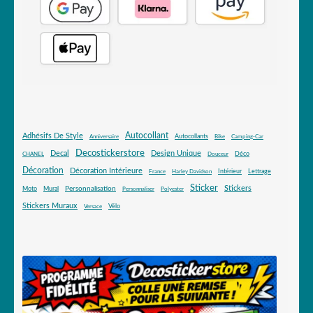
Autocollant
Adhésifs De Style
Autocollants
Anniversaire
Bike
Camping-Car
Decostickerstore
Decal
Design Unique
Déco
CHANEL
Douceur
Décoration
Décoration Intérieure
Intérieur
Lettrage
France
Harley Davidson
Sticker
Stickers
Mural
Personnalisation
Moto
Personnaliser
Polyester
Stickers Muraux
Vélo
Versace