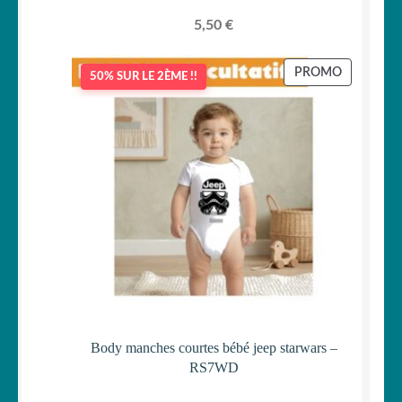
5,50
€
PRODUIT
PROMO
50% SUR LE 2ÈME !!
EN
PROMOTI
Body manches courtes bébé jeep starwars –
RS7WD