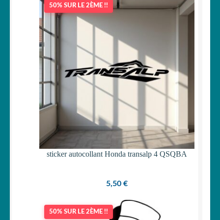
50% SUR LE 2ÈME !!
OUVRIR
Votre espace
LE
MENU
ENFANT
sticker autocollant Honda transalp 4 QSQBA
5,50
€
50% SUR LE 2ÈME !!