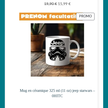
Le
Le
19,90
€
15,99
€
prix
prix
initial
actuel
PRODUIT
PROMO
était :
est :
EN
PROMOTI
19,90 €.
15,99 €.
Mug en céramique 325 ml (11 oz) jeep starwars –
0HITC