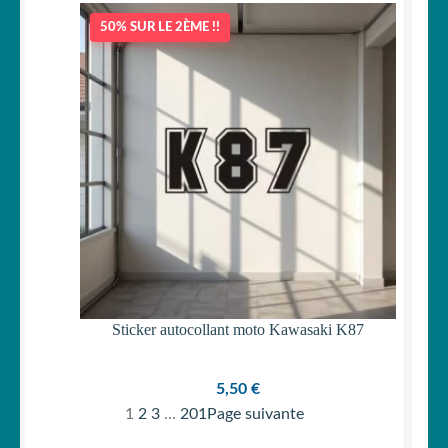
50% SUR LE 2ÈME !!
Sticker autocollant moto Kawasaki K87
5,50
€
1
2
3
…
201
Page suivante