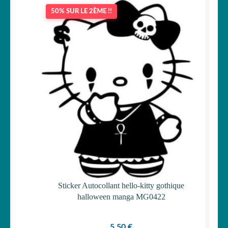
50% SUR LE 2ÈME !!
Sticker Autocollant hello-kitty gothique
halloween manga MG0422
5,50
€