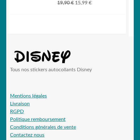
Le
Le
19,90
€
15,99
€
prix
prix
initial
actuel
était :
est :
19,90 €.
15,99 €.
Tous nos stickers autocollants Disney
Mentions légales
Livraison
RGPD
Politique remboursement
Conditions générales de vente
Contactez nous