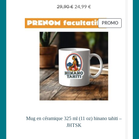
Le
Le
29,90
€
24,99
€
prix
prix
initial
actuel
PRODUIT
PROMO
était :
est :
EN
PROMOTI
29,90 €.
24,99 €.
Mug en céramique 325 ml (11 oz) hinano tahiti –
JHTSK