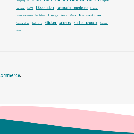
Decostickerstore
Decal
Design Unique
Camping-Car
CHANEL
Décoration
Décoration Intérieure
Déco
Douceur
France
Mural
Personnalisation
Intérieur
Lettrage
Moto
Harley Davidson
Sticker
Stickers
Stickers Muraux
Personnaliser
Polyester
Versace
Vélo
oCommerce
.