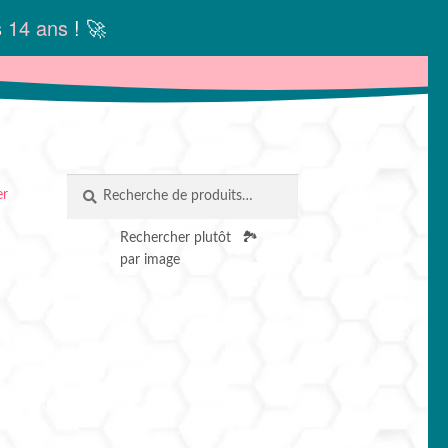
s
14 ans
! 🚀
Recherche
RECHERCHE
er
pour :
Rechercher plutôt
🏞️
par image