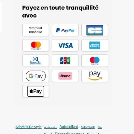
Autocollant
Adhésifs De Style
Autocollants
Anniversaire
Bike