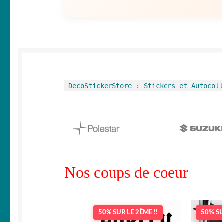
DecoStickerStore : Stickers et Autocol
Nos coups de coeur
50% SUR LE 2ÈME !!
50% SU