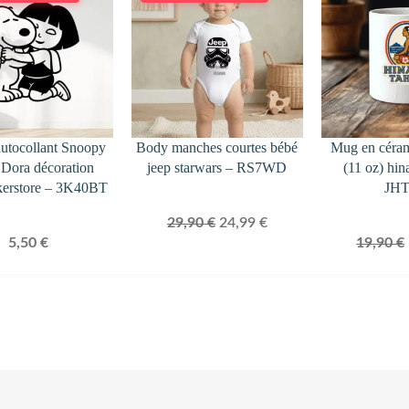
EN
PROMOTION
autocollant Snoopy
Body manches courtes bébé
Mug en céra
t Dora décoration
jeep starwars – RS7WD
(11 oz) hin
kerstore – 3K40BT
JH
Le
Le
29,90
€
24,99
€
5,50
€
19,90
€
prix
prix
initial
actuel
était :
est :
29,90 €.
24,99 €.