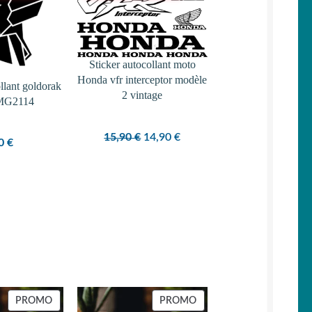
PROMOTION
Sticker autocollant moto
Honda vfr interceptor modèle
llant goldorak
2 vintage
MG2114
Le
Le
15,90
€
14,90
€
50
€
prix
prix
initial
actuel
était :
est :
15,90 €.
14,90 €.
PRODUIT
PRODUIT
PROMO
PROMO