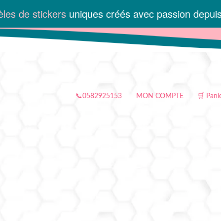
les de stickers
uniques créés avec passion depui
📞0582925153
MON COMPTE
🛒 Pani