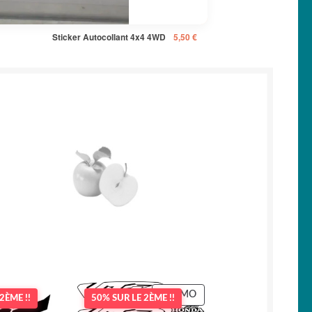
Sticker Autocollant 4x4 4WD
5,50
€
PRODUIT
PROMO
2ÈME !!
50% SUR LE 2ÈME !!
EN