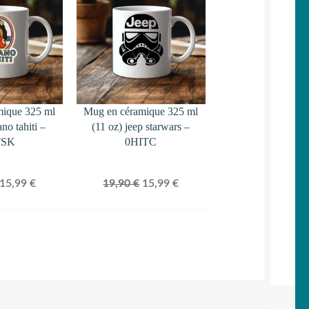
EN
EN
PROMOTION
PROMOTION
mique 325 ml
Mug en céramique 325 ml
ano tahiti –
(11 oz) jeep starwars –
TSK
0HITC
Le
Le
Le
Le
15,99
€
19,90
€
15,99
€
prix
prix
prix
prix
initial
actuel
initial
actuel
était :
est :
était :
est :
19,90 €.
15,99 €.
19,90 €.
15,99 €.