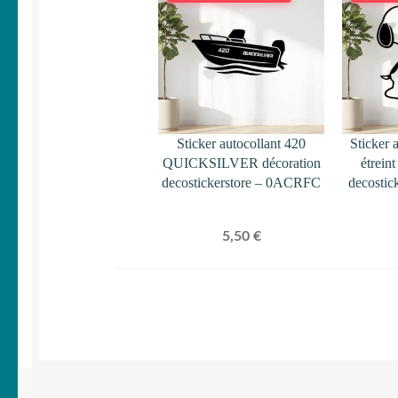
Sticker autocollant 420
Sticker 
QUICKSILVER décoration
étrein
decostickerstore – 0ACRFC
decostic
5,50
€