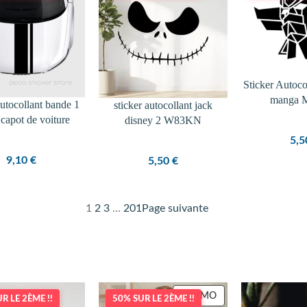
Sticker Autoco
manga 
autocollant bande 1
sticker autocollant jack
t capot de voiture
disney 2 W83KN
5,
9,10
€
5,50
€
1
2
3
…
201
Page suivante
PRODUIT
PROMO
R LE 2ÈME !!
50% SUR LE 2ÈME !!