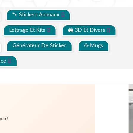
🐾 Stickers Animaux
Lettrage Et Kits
🖨 3D Et Divers
Générateur De Sticker
☕ Mugs
ace
que !