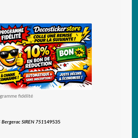
gramme fidélité
 Bergerac SIREN 751
149535