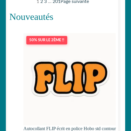
1
2
3
…
201
Page suivante
Nouveautés
50% SUR LE 2ÈME !!
Autocollant FLIP écrit en police Hobo std contour