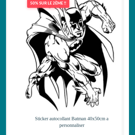
50% SUR LE 2ÈME !!
OUVRIR
Votre espace
LE
MENU
ENFANT
Sticker autocollant Batman 40x50cm a
personnaliser