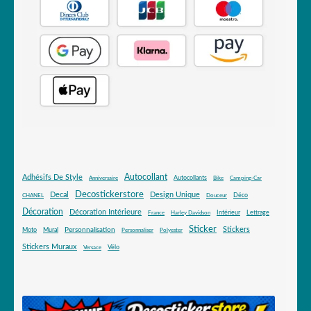
Autocollant
Adhésifs De Style
Autocollants
Anniversaire
Bike
Camping-Car
Decostickerstore
Decal
Design Unique
Déco
CHANEL
Douceur
Décoration
Décoration Intérieure
Intérieur
Lettrage
France
Harley Davidson
Sticker
Stickers
Mural
Personnalisation
Moto
Personnaliser
Polyester
Stickers Muraux
Vélo
Versace