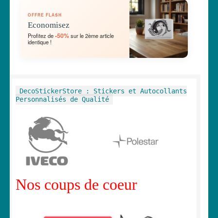
OUVRIR
🛞 Véhicules
OFFRE FLASH
LE
Economisez
MENU
OUVRIR
🐾 Stickers Animaux
-50%
Profitez de
sur le 2ème article
ENFANT
identique !
LE
MENU
OUVRIR
🏡 Stickers décoration maison
ENFANT
LE
MENU
OUVRIR
Lettrage et kits
DecoStickerStore : Stickers et Autocollants
ENFANT
LE
Personnalisés de Qualité
MENU
OUVRIR
🖨 3D et divers
ENFANT
LE
MENU
OUVRIR
🐣 Décoration chambre Enfants
ENFANT
LE
MENU
Générateur de sticker
ENFANT
Nos coups de coeur
☕ Mugs
Fait au Japon 🇯🇵