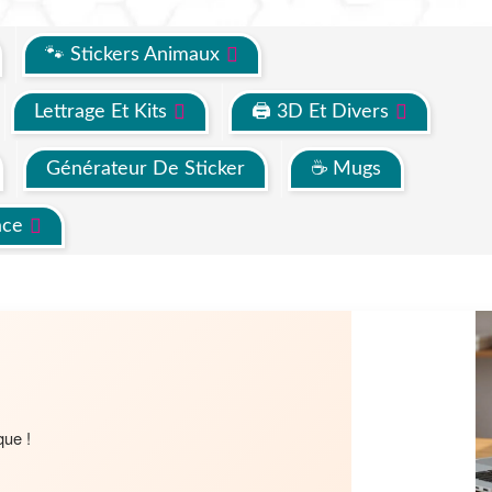
🐾 Stickers Animaux
Lettrage Et Kits
🖨 3D Et Divers
Générateur De Sticker
☕ Mugs
ace
que !