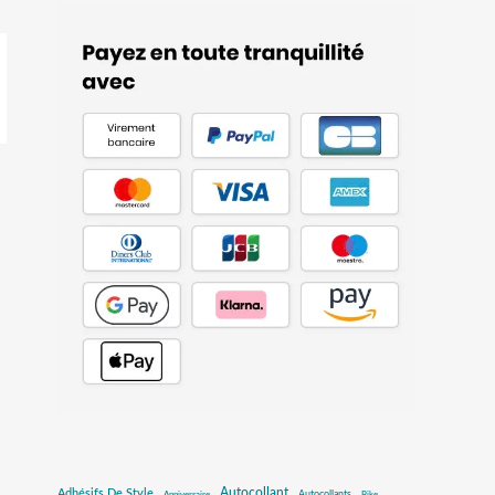
Autocollant
Adhésifs De Style
Autocollants