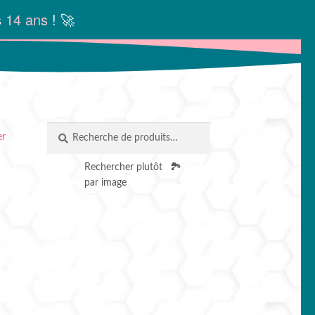
s
14 ans
! 🚀
Recherche
RECHERCHE
er
pour :
Rechercher plutôt
🏞️
par image