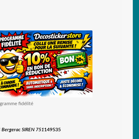
gramme fidélité
 Bergerac SIREN 751
149535