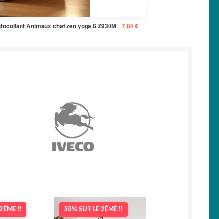
utocollant Animaux chat zen yoga 8 Z930M
7,80
€
2ÈME !!
50% SUR LE 2ÈME !!