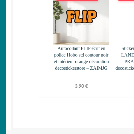
Autocollant FLIP écrit en
Sticke
police Hobo std contour noir
LAND
et intérieur orange décoration
PRAD
decostickerstore – ZAIMJG
decostic
3,90
€