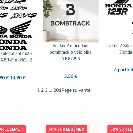
PROMOTION
Sticker Autocollant
Lot de 2 Stick
bombtrack b vélo bike
Honda
 autocollant moto
AR87298
X8R-S modèle 2
à partir 
5,50
€
Le
Le
,90
€
14,90
€
prix
prix
1
2
3
…
201
Page suivante
initial
actuel
était :
est :
15,90 €.
14,90 €.
R LE 2ÈME !!
50% SUR LE 2ÈME !!
50% SUR LE 