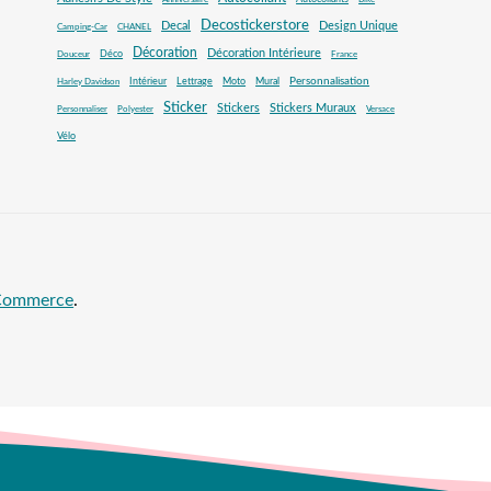
Anniversaire
Bike
Decostickerstore
Decal
Design Unique
Camping-Car
CHANEL
Décoration
Décoration Intérieure
Déco
Douceur
France
Mural
Personnalisation
Intérieur
Lettrage
Moto
Harley Davidson
Sticker
Stickers
Stickers Muraux
Personnaliser
Polyester
Versace
Vélo
oCommerce
.