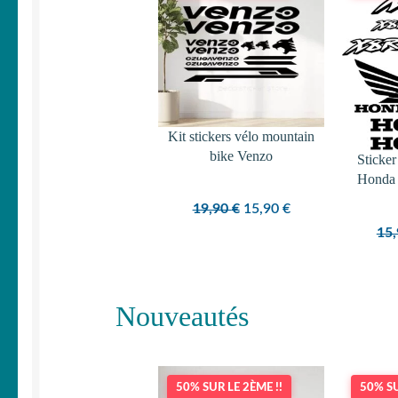
PROMOTION
Kit stickers vélo mountain
bike Venzo
Sticker
Honda 
Le
Le
19,90
€
15,90
€
prix
prix
15
initial
actuel
était :
est :
19,90 €.
15,90 €.
Nouveautés
50% SUR LE 2ÈME !!
50% SU