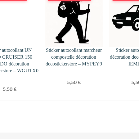
r autocollant UN
Sticker autocollant marcheur
Sticker aut
 CRUISER 150
compostelle décoration
décoration dec
O décoration
decostickerstore – MYPEY9
IEM
kerstore – WGUTX0
5,50
€
5,
5,50
€