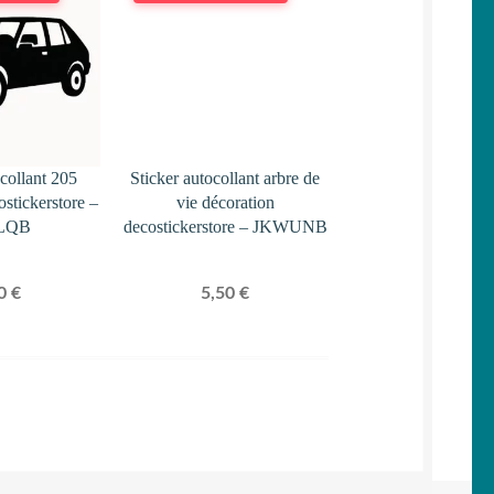
ocollant 205
Sticker autocollant arbre de
ostickerstore –
vie décoration
LQB
decostickerstore – JKWUNB
50
€
5,50
€