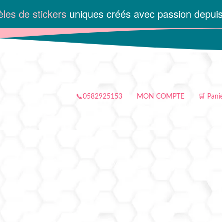
les de stickers
uniques créés avec passion depui
📞0582925153
MON COMPTE
🛒 Pani