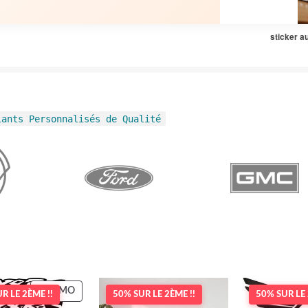
sticker a
lants Personnalisés de Qualité
PRODUIT
PROMO
R LE 2ÈME !!
50% SUR LE 2ÈME !!
50% SUR LE 
EN