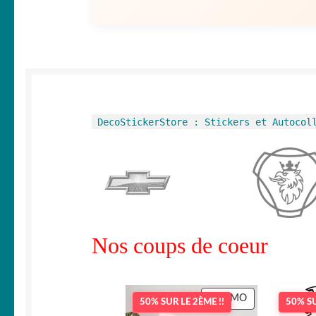
DecoStickerStore : Stickers et Autocol
Nos coups de coeur
PRODUIT
PROMO
50% SUR LE 2ÈME !!
50% SU
EN