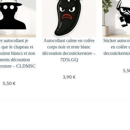
er autocollant je
Autocollant calme en colère
Sticker autoco
 que le chapeau et
corps noir et reste blanc
en colère 
soient blancs et non
décoration decostickerstore –
decostickers
arents décoration
7D5LGQ
kerstore – CLDMSC
5,
3,90
€
5,50
€