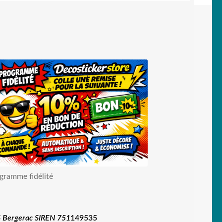
gramme fidélité
 Bergerac SIREN 751
149535