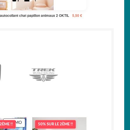
 autocollant chat papillon animaux 2 OKTIL
5,50
€
PRODUIT
PROMO
2ÈME !!
50% SUR LE 2ÈME !!
EN