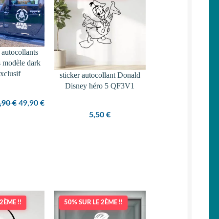
PROMOTION
s autocollants
s modèle dark
xclusif
sticker autocollant Donald
Disney héro 5 QF3V1
Le
Le
,90
€
49,90
€
prix
prix
5,50
€
initial
actuel
était :
est :
59,90 €.
49,90 €.
2ÈME !!
50% SUR LE 2ÈME !!