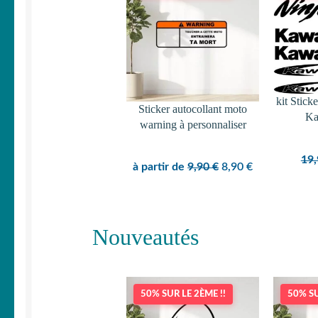
PROMOTION
kit Stick
Sticker autocollant moto
Ka
warning à personnaliser
19
Le
Le
à partir de
9,90
€
8,90
€
prix
prix
initial
actuel
était :
est :
Nouveautés
9,90 €.
8,90 €.
50% SUR LE 2ÈME !!
50% SU