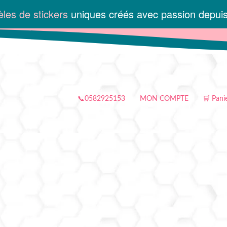
les de stickers
uniques créés avec passion depui
📞0582925153
MON COMPTE
🛒 Pani