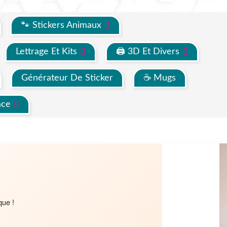
🐾 Stickers Animaux
Lettrage Et Kits
🖨 3D Et Divers
Générateur De Sticker
☕ Mugs
ace
que !