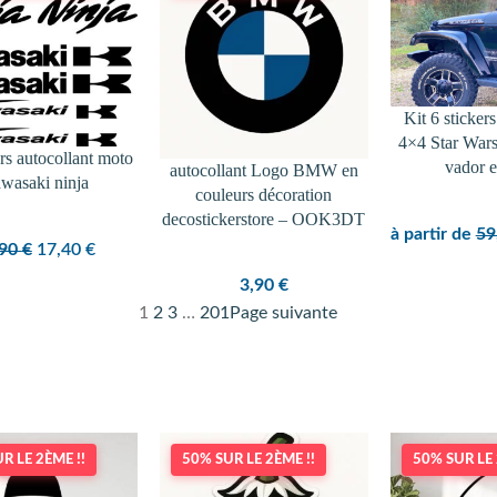
PROMOTION
Kit 6 sticker
4×4 Star War
ers autocollant moto
vador e
autocollant Logo BMW en
wasaki ninja
couleurs décoration
decostickerstore – OOK3DT
à partir de
59
Le
Le
,90
€
17,40
€
prix
prix
3,90
€
initial
actuel
1
2
3
…
201
Page suivante
était :
est :
19,90 €.
17,40 €.
R LE 2ÈME !!
50% SUR LE 2ÈME !!
50% SUR LE 