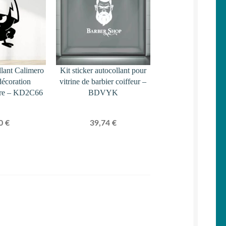
llant Calimero
Kit sticker autocollant pour
décoration
vitrine de barbier coiffeur –
tore – KD2C66
BDVYK
50
€
39,74
€