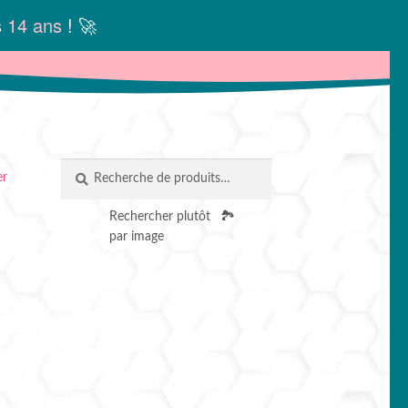
s
14 ans
! 🚀
Recherche
RECHERCHE
er
pour :
Rechercher plutôt
🏞️
par image