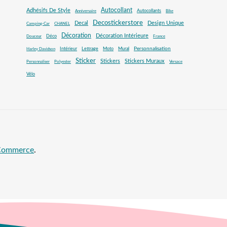
Autocollant
Adhésifs De Style
Autocollants
Anniversaire
Bike
Decostickerstore
Decal
Design Unique
Camping-Car
CHANEL
Décoration
Décoration Intérieure
Déco
Douceur
France
Mural
Personnalisation
Intérieur
Lettrage
Moto
Harley Davidson
Sticker
Stickers
Stickers Muraux
Personnaliser
Polyester
Versace
Vélo
oCommerce
.