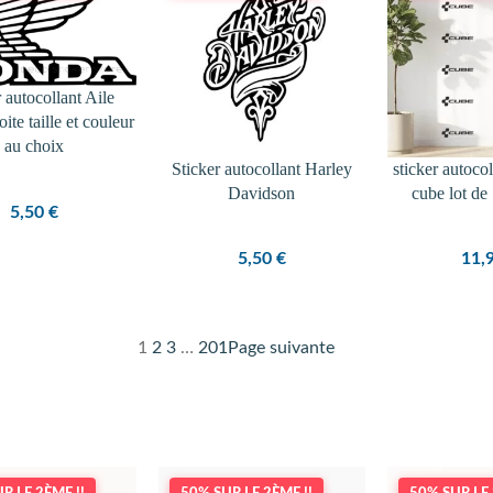
r autocollant Aile
ite taille et couleur
au choix
Sticker autocollant Harley
sticker autoco
Davidson
cube lot d
5,50
€
5,50
€
11,
1
2
3
…
201
Page suivante