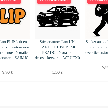
R LE 2ÈME !!
50% SUR LE 2ÈME !!
50% SUR LE 
lant FLIP écrit en
Sticker autocollant UN
Sticker autoco
bo std contour noir
LAND CRUISER 150
compostelle
eur orange décoration
PRADO décoration
decostickers
kerstore – ZAIMJG
decostickerstore – WGUTX0
5,
3,90
€
5,50
€