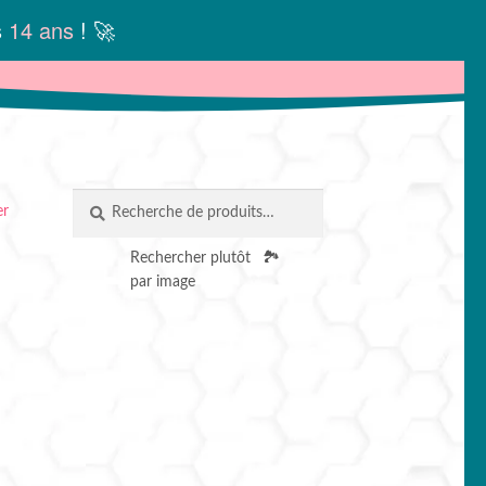
s
14 ans
! 🚀
Recherche
RECHERCHE
er
pour :
Rechercher plutôt
🏞️
par image