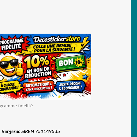
gramme fidélité
 Bergerac SIREN 751
149535