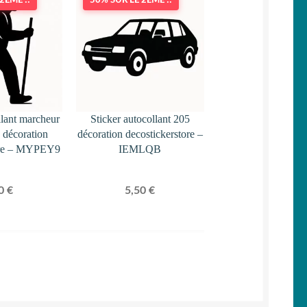
2ÈME !!
50% SUR LE 2ÈME !!
llant marcheur
Sticker autocollant 205
 décoration
décoration decostickerstore –
tore – MYPEY9
IEMLQB
50
€
5,50
€