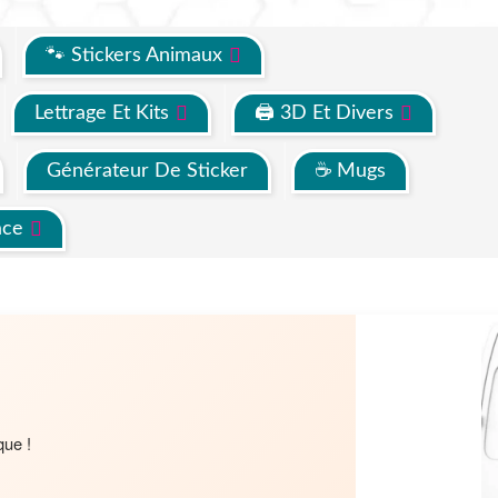
🐾 Stickers Animaux
Lettrage Et Kits
🖨 3D Et Divers
Générateur De Sticker
☕ Mugs
ace
que !