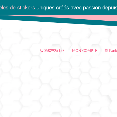
les de stickers
uniques créés avec passion depui
📞0582925153
MON COMPTE
🛒 Pani