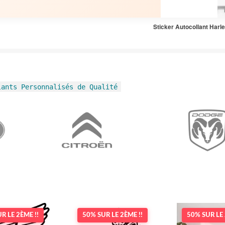
Sticker Autocollant Har
lants Personnalisés de Qualité
R LE 2ÈME !!
50% SUR LE 2ÈME !!
50% SUR LE 