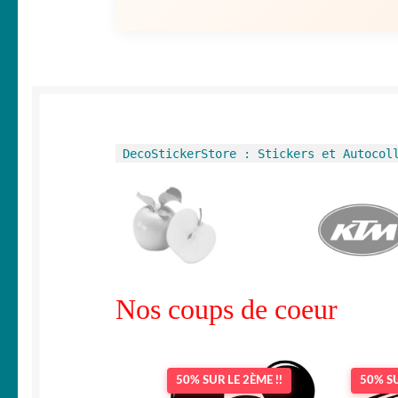
DecoStickerStore : Stickers et Autocol
Nos coups de coeur
50% SUR LE 2ÈME !!
50% SU