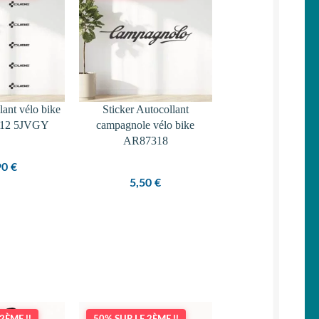
llant vélo bike
Sticker Autocollant
e 12 5JVGY
campagnole vélo bike
AR87318
90
€
5,50
€