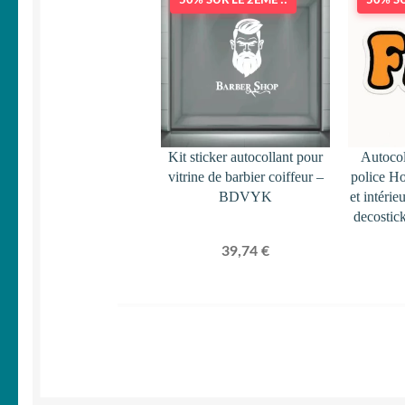
50% SUR LE 2ÈME !!
50% SU
Kit sticker autocollant pour
Autocol
vitrine de barbier coiffeur –
police Ho
BDVYK
et intéri
decostic
39,74
€