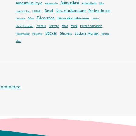
Autocollant
Adhésifs De Style
Autocollants
Anniversaire
Bike
Decostickerstore
Decal
Design Unique
Camping-Car
CHANEL
Décoration
Décoration Intérieure
Déco
Douceur
France
Mural
Personnalisation
Intérieur
Lettrage
Moto
Harley Davidson
Sticker
Stickers
Stickers Muraux
Personnaliser
Polyester
Versace
Vélo
oCommerce
.