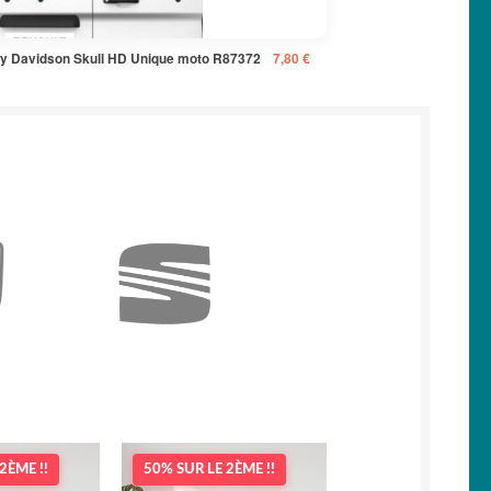
ley Davidson Skull HD Unique moto R87372
7,80
€
2ÈME !!
50% SUR LE 2ÈME !!