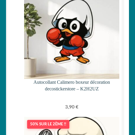
Autocollant Calimero boxeur décoration
decostickerstore – K2H2UZ
3,90
€
50% SUR LE 2ÈME !!