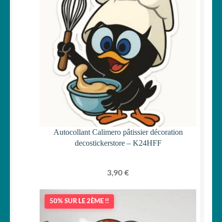
Autocollant Calimero pâtissier décoration
decostickerstore – K24HFF
3,90
€
50% SUR LE 2ÈME !!