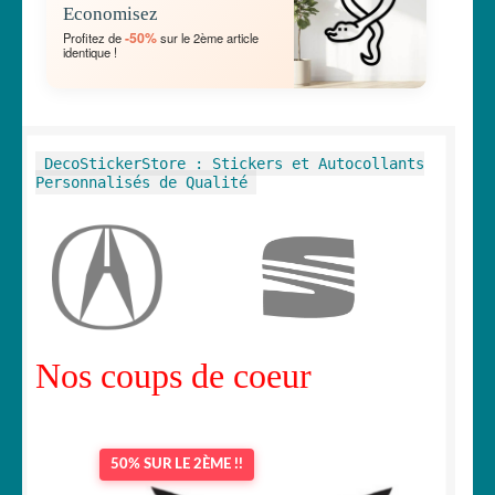
Economisez
MENU
OUVRIR
🐾 Stickers Animaux
-50%
Profitez de
sur le 2ème article
ENFANT
identique !
LE
MENU
OUVRIR
🏡 Stickers décoration maison
ENFANT
LE
MENU
OUVRIR
Lettrage et kits
DecoStickerStore : Stickers et Autocollants
ENFANT
LE
Personnalisés de Qualité
MENU
OUVRIR
🖨 3D et divers
ENFANT
LE
MENU
OUVRIR
🐣 Décoration chambre Enfants
ENFANT
LE
MENU
Générateur de sticker
ENFANT
Nos coups de coeur
☕ Mugs
Fait au Japon 🇯🇵
50% SUR LE 2ÈME !!
OUVRIR