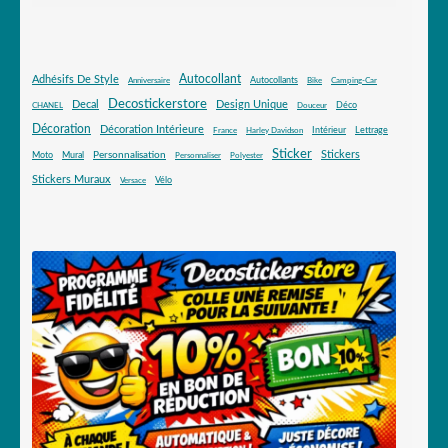
Autocollant
Adhésifs De Style
Autocollants
Anniversaire
Bike
Camping-Car
Decostickerstore
Decal
Design Unique
Déco
CHANEL
Douceur
Décoration
Décoration Intérieure
Intérieur
Lettrage
France
Harley Davidson
Sticker
Stickers
Mural
Personnalisation
Moto
Personnaliser
Polyester
Stickers Muraux
Vélo
Versace