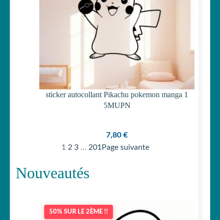
sticker autocollant Pikachu pokemon manga 1
5MUPN
7,80
€
1
2
3
…
201
Page suivante
Nouveautés
50% SUR LE 2ÈME !!