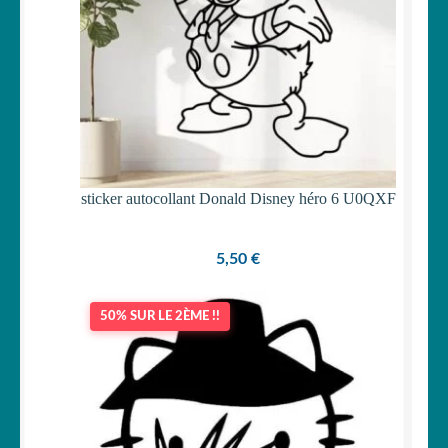
sticker autocollant Donald Disney héro 6 U0QXF
5,50
€
50% SUR LE 2ÈME !!