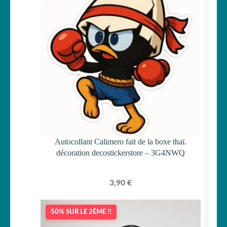
Autocollant Calimero fait de la boxe thaï.
décoration decostickerstore – 3G4NWQ
3,90
€
50% SUR LE 2ÈME !!