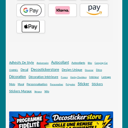
Autocollant
Adhésifs De Style
Autocollants
Anniversaire
Bike
Camping-Car
Decostickerstore
Decal
Design Unique
Déco
CHANEL
Douceur
Décoration
Décoration Intérieure
Intérieur
Lettrage
France
Harley Davidson
Sticker
Stickers
Mural
Personnalisation
Moto
Personnaliser
Polyester
Stickers Muraux
Vélo
Versace