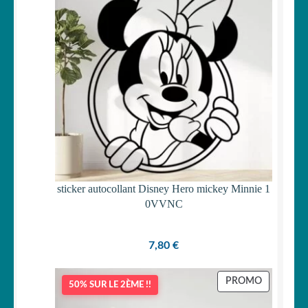
Votre espace
LE
MENU
ENFANT
sticker autocollant Disney Hero mickey Minnie 1
0VVNC
7,80
€
PRODUIT
PROMO
50% SUR LE 2ÈME !!
EN