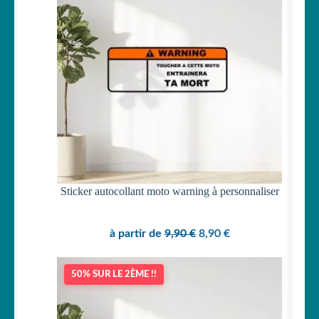
PROMOTI
Sticker autocollant moto warning à personnaliser
Le
Le
à partir de
9,90
€
8,90
€
prix
prix
initial
actuel
50% SUR LE 2ÈME !!
était :
est :
9,90 €.
8,90 €.