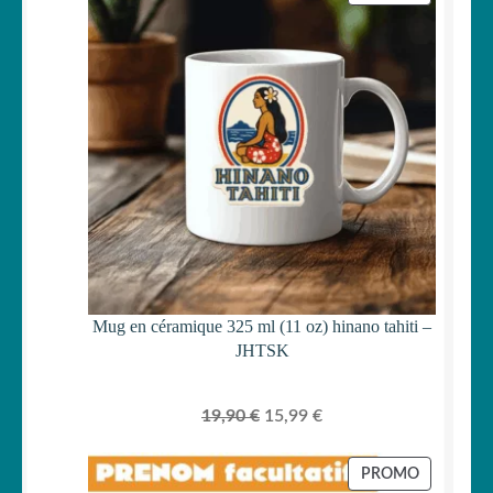
était :
est :
EN
PROMOTI
29,90 €.
24,99 €.
Mug en céramique 325 ml (11 oz) hinano tahiti –
JHTSK
Le
Le
19,90
€
15,99
€
prix
prix
initial
actuel
PRODUIT
PROMO