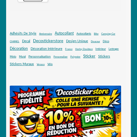
Autocollant
Adhésifs De Style
Autocollants
Anniversaire
Bike
Camping-Car
Decostickerstore
Decal
Design Unique
Déco
CHANEL
Douceur
Décoration
Décoration Intérieure
Intérieur
Lettrage
France
Harley Davidson
Sticker
Stickers
Mural
Personnalisation
Moto
Personnaliser
Polyester
Stickers Muraux
Vélo
Versace