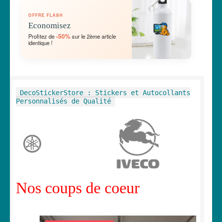
OUVRIR
🛞 Véhicules
OFFRE FLASH
LE
Economisez
MENU
OUVRIR
🐾 Stickers Animaux
-50%
Profitez de
sur le 2ème article
ENFANT
identique !
LE
MENU
OUVRIR
🏡 Stickers décoration maison
ENFANT
LE
MENU
OUVRIR
Lettrage et kits
DecoStickerStore : Stickers et Autocollants
ENFANT
LE
Personnalisés de Qualité
MENU
OUVRIR
🖨 3D et divers
ENFANT
LE
MENU
OUVRIR
🐣 Décoration chambre Enfants
ENFANT
LE
MENU
Générateur de sticker
ENFANT
Nos coups de coeur
☕ Mugs
Fait au Japon 🇯🇵