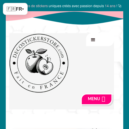
✨
10144 modèles de stickers
uniques créés avec passion depuis
14 ans
! 🚀
🇫🇷
FR
▾
Aller
Aller
MENU
à
au
la
contenu
navigation
MENU
🍏 Boutique