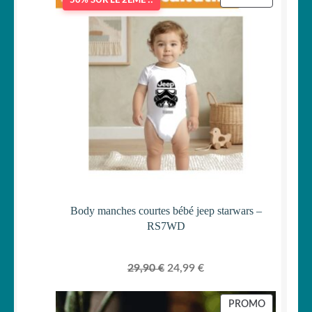
50% SUR LE 2ÈME !!
EN
PROMOTI
Body manches courtes bébé jeep starwars –
RS7WD
Le
Le
29,90
€
24,99
€
prix
prix
initial
actuel
PRODUIT
PROMO