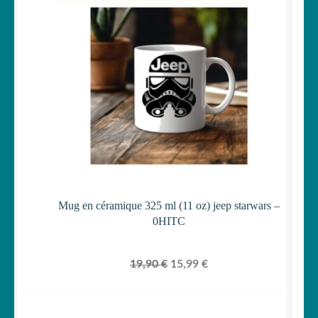
était :
est :
EN
PROMOTI
19,90 €.
15,99 €.
Mug en céramique 325 ml (11 oz) jeep starwars –
0HITC
Le
Le
19,90
€
15,99
€
prix
prix
initial
actuel
était :
est :