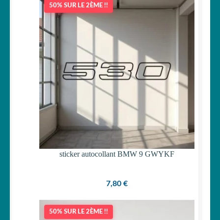
50% SUR LE 2ÈME !!
OUVRIR
Votre espace
LE
MENU
ENFANT
sticker autocollant BMW 9 GWYKF
7,80
€
50% SUR LE 2ÈME !!