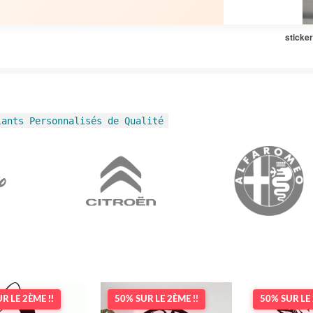
sticke
lants Personnalisés de Qualité
R LE 2ÈME !!
50% SUR LE 2ÈME !!
50% SUR LE 