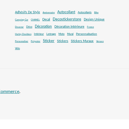
Autocollant
Adhésifs De Style
Autocollants
Anniversaire
Bike
Decostickerstore
Decal
Design Unique
Camping-Car
CHANEL
Décoration
Décoration Intérieure
Déco
Douceur
France
Mural
Personnalisation
Intérieur
Lettrage
Moto
Harley Davidson
Sticker
Stickers
Stickers Muraux
Personnaliser
Polyester
Versace
Vélo
oCommerce
.