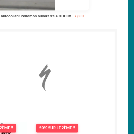
r autocollant Pokemon bulbizarre 4 HDD0V
7,80
€
2ÈME !!
50% SUR LE 2ÈME !!