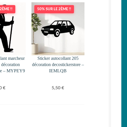
2ÈME !!
50% SUR LE 2ÈME !!
llant marcheur
Sticker autocollant 205
 décoration
décoration decostickerstore –
tore – MYPEY9
IEMLQB
50
€
5,50
€