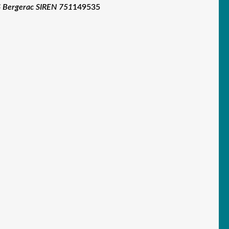
 Bergerac SIREN 751
149535