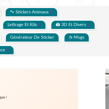
🐾 Stickers Animaux
Lettrage Et Kits
🖨 3D Et Divers
Générateur De Sticker
☕ Mugs
ace
que !