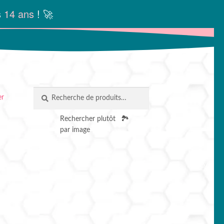
s
14 ans
! 🚀
Recherche
RECHERCHE
er
pour :
Rechercher plutôt
🏞️
par image