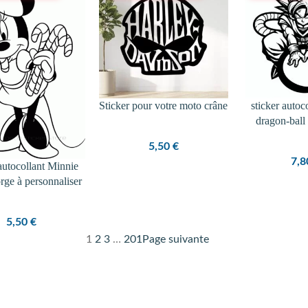
Sticker pour votre moto crâne
sticker auto
dragon-bal
5,50
€
7,
autocollant Minnie
rge à personnaliser
5,50
€
1
2
3
…
201
Page suivante