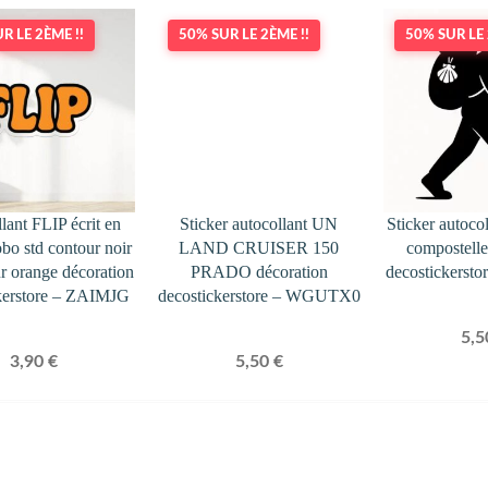
R LE 2ÈME !!
50% SUR LE 2ÈME !!
50% SUR LE 
lant FLIP écrit en
Sticker autocollant UN
Sticker autoco
bo std contour noir
LAND CRUISER 150
compostelle
eur orange décoration
PRADO décoration
decostickers
kerstore – ZAIMJG
decostickerstore – WGUTX0
5,
3,90
€
5,50
€