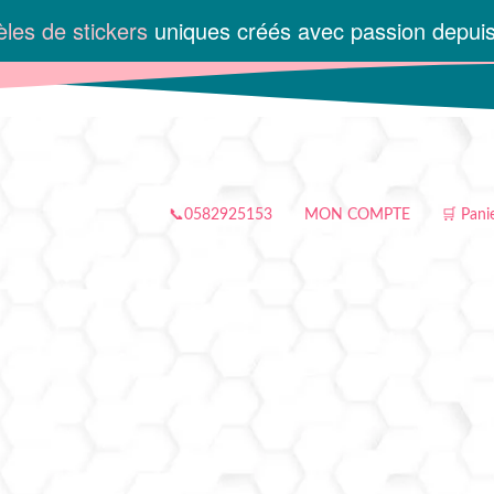
les de stickers
uniques créés avec passion depui
📞0582925153
MON COMPTE
🛒 Pani