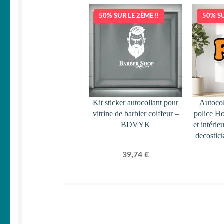
50% SUR LE 2ÈME !!
50% SU
Kit sticker autocollant pour
Autocol
vitrine de barbier coiffeur –
police Ho
BDVYK
et intéri
decostic
39,74
€