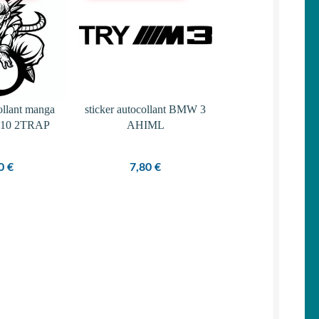
collant manga
sticker autocollant BMW 3
l 10 2TRAP
AHIML
80
€
7,80
€