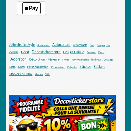
Autocollant
Adhésifs De Style
Autocollants
Anniversaire
Bike
Camping-Car
Decostickerstore
Decal
Design Unique
Déco
CHANEL
Douceur
Décoration
Décoration Intérieure
Intérieur
Lettrage
France
Harley Davidson
Sticker
Stickers
Mural
Personnalisation
Moto
Personnaliser
Polyester
Stickers Muraux
Vélo
Versace