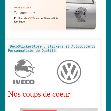
OUVRIR
🛞 Véhicules
OFFRE FLASH
LE
Economisez
MENU
OUVRIR
🐾 Stickers Animaux
-50%
Profitez de
sur le 2ème article
ENFANT
identique !
LE
MENU
OUVRIR
🏡 Stickers décoration maison
ENFANT
LE
MENU
OUVRIR
Lettrage et kits
DecoStickerStore : Stickers et Autocollants
ENFANT
LE
Personnalisés de Qualité
MENU
OUVRIR
🖨 3D et divers
ENFANT
LE
MENU
OUVRIR
🐣 Décoration chambre Enfants
ENFANT
LE
MENU
Générateur de sticker
ENFANT
Nos coups de coeur
☕ Mugs
Fait au Japon 🇯🇵