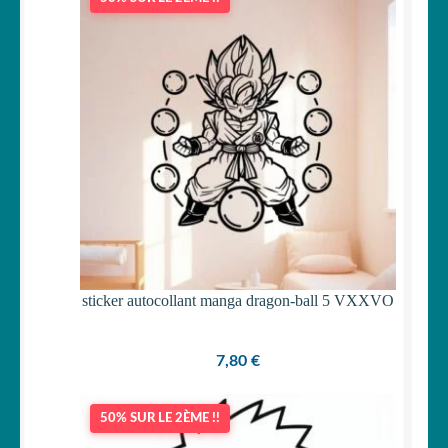
sticker autocollant manga dragon-ball 5 VXXVO
7,80
€
50% SUR LE 2ÈME !!