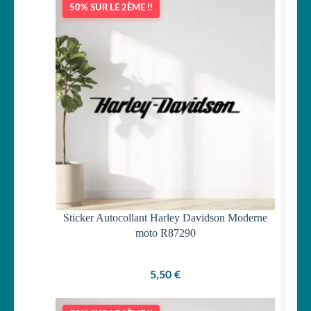
50% SUR LE 2ÈME !!
OUVRIR
Votre espace
LE
MENU
ENFANT
Sticker Autocollant Harley Davidson Moderne
moto R87290
5,50
€