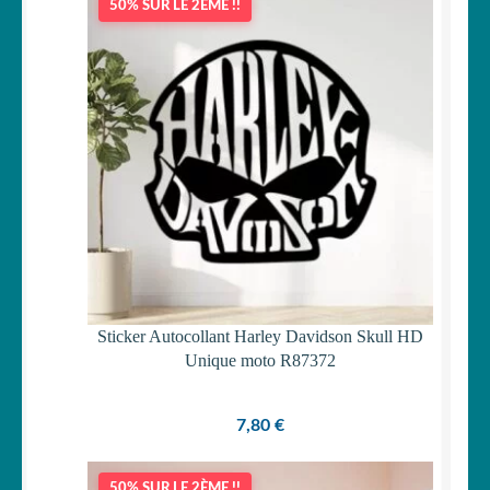
50% SUR LE 2ÈME !!
Sticker Autocollant Harley Davidson Skull HD
Unique moto R87372
7,80
€
50% SUR LE 2ÈME !!