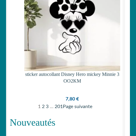
sticker autocollant Disney Hero mickey Minnie 3
OO2KM
7,80
€
1
2
3
…
201
Page suivante
Nouveautés