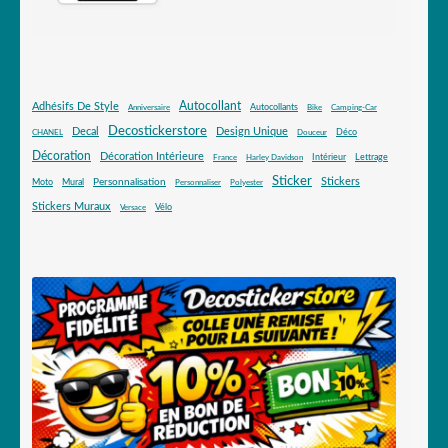
Autocollant
Adhésifs De Style
Autocollants
Anniversaire
Bike
Camping-Car
Decostickerstore
Decal
Design Unique
Déco
CHANEL
Douceur
Décoration
Décoration Intérieure
Intérieur
Lettrage
France
Harley Davidson
Sticker
Stickers
Mural
Personnalisation
Moto
Personnaliser
Polyester
Stickers Muraux
Vélo
Versace