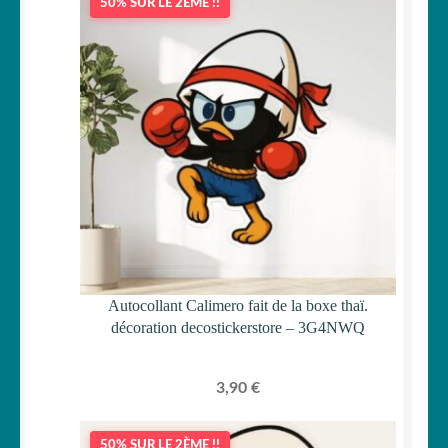
50% SUR LE 2ÈME !!
Autocollant Calimero fait de la boxe thaï.
décoration decostickerstore – 3G4NWQ
3,90
€
50% SUR LE 2ÈME !!