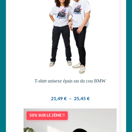
Votre espace
LE
MENU
ENFANT
T-shirt unisexe épais ras du cou BMW
Plage
21,49
€
–
25,45
€
de
prix :
50% SUR LE 2ÈME !!
21,49 €
à