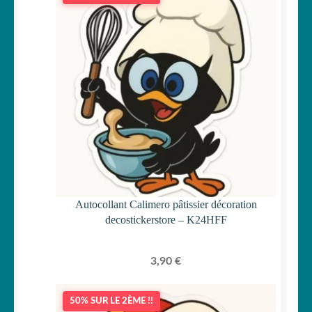
Autocollant Calimero pâtissier décoration
decostickerstore – K24HFF
3,90
€
50% SUR LE 2ÈME !!