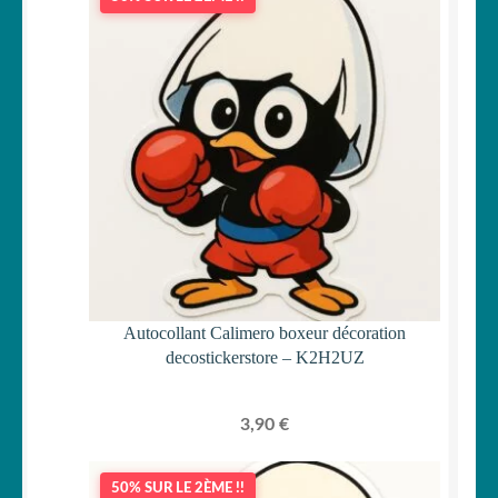
Autocollant Calimero boxeur décoration
decostickerstore – K2H2UZ
3,90
€
50% SUR LE 2ÈME !!