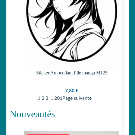
Sticker Autocollant fille manga M125
7,80
€
1
2
3
…
201
Page suivante
Nouveautés