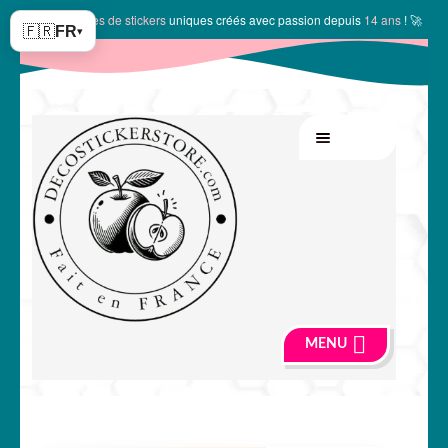
✨
10150 modèles de stickers
uniques créés avec passion depuis
14 ans
! 🚀
🇫🇷
FR
▾
Aller
Aller
MENU
à
au
la
contenu
navigation
MENU
🍏 Boutique