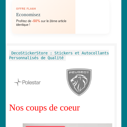
OUVRIR
🛞 Véhicules
OFFRE FLASH
LE
Economisez
MENU
OUVRIR
🐾 Stickers Animaux
-50%
Profitez de
sur le 2ème article
ENFANT
identique !
LE
MENU
OUVRIR
🏡 Stickers décoration maison
ENFANT
LE
MENU
OUVRIR
Lettrage et kits
DecoStickerStore : Stickers et Autocollants
ENFANT
LE
Personnalisés de Qualité
MENU
OUVRIR
🖨 3D et divers
ENFANT
LE
MENU
OUVRIR
🐣 Décoration chambre Enfants
ENFANT
LE
MENU
Générateur de sticker
ENFANT
Nos coups de coeur
☕ Mugs
Fait au Japon 🇯🇵