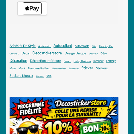
Autocollant
Adhésifs De Style
Autocollants
Anniversaire
Bike
Camping-Car
Decostickerstore
Decal
Design Unique
Déco
CHANEL
Douceur
Décoration
Décoration Intérieure
Intérieur
Lettrage
France
Harley Davidson
Sticker
Stickers
Mural
Personnalisation
Moto
Personnaliser
Polyester
Stickers Muraux
Vélo
Versace