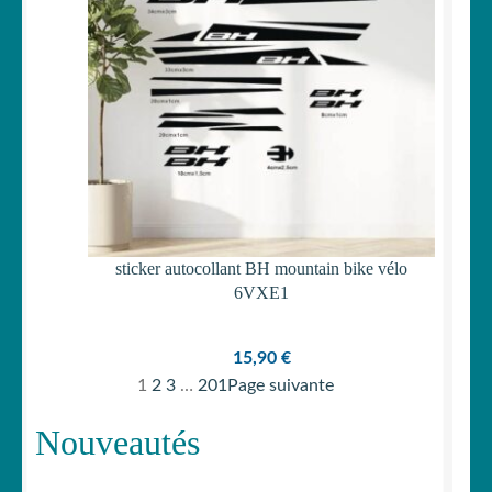
sticker autocollant BH mountain bike vélo
6VXE1
15,90
€
1
2
3
…
201
Page suivante
Nouveautés