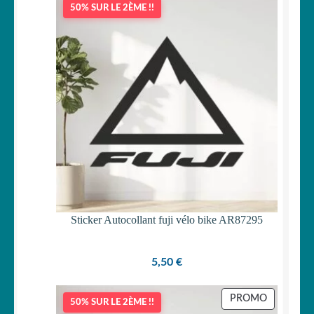
50% SUR LE 2ÈME !!
OUVRIR
Votre espace
LE
MENU
ENFANT
Sticker Autocollant fuji vélo bike AR87295
5,50
€
PRODUIT
PROMO
50% SUR LE 2ÈME !!
EN