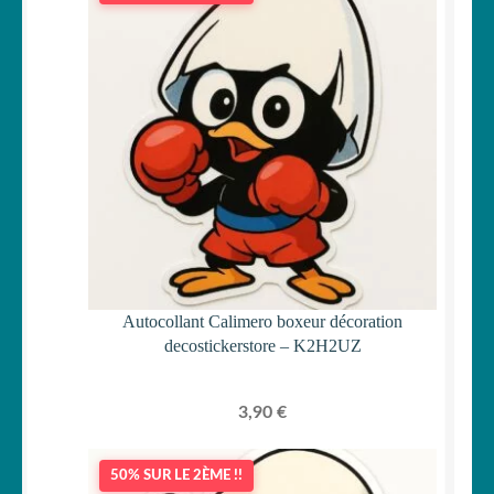
Autocollant Calimero boxeur décoration
decostickerstore – K2H2UZ
3,90
€
50% SUR LE 2ÈME !!