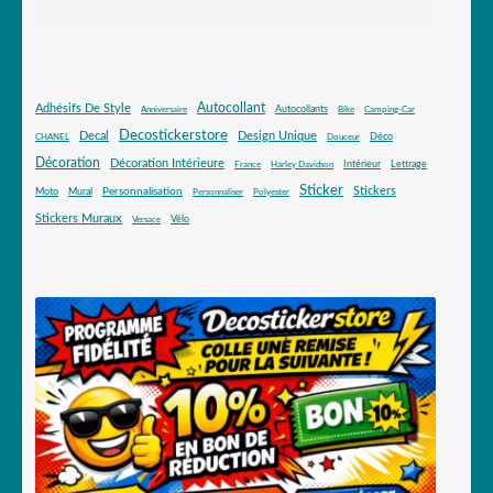
Autocollant
Adhésifs De Style
Autocollants
Anniversaire
Bike
Camping-Car
Decostickerstore
Decal
Design Unique
Déco
CHANEL
Douceur
Décoration
Décoration Intérieure
Intérieur
Lettrage
France
Harley Davidson
Sticker
Stickers
Mural
Personnalisation
Moto
Personnaliser
Polyester
Stickers Muraux
Vélo
Versace