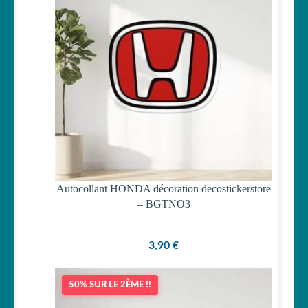
Votre espace
LE
MENU
ENFANT
Autocollant HONDA décoration decostickerstore
– BGTNO3
3,90
€
50% SUR LE 2ÈME !!