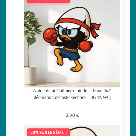
Autocollant Calimero fait de la boxe thaï.
décoration decostickerstore – 3G4NWQ
3,90
€
50% SUR LE 2ÈME !!