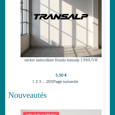
sticker autocollant Honda transalp 3 PHUVR
5,50
€
1
2
3
…
201
Page suivante
Nouveautés