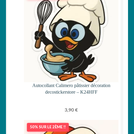
Autocollant Calimero pâtissier décoration
decostickerstore – K24HFF
3,90
€
50% SUR LE 2ÈME !!