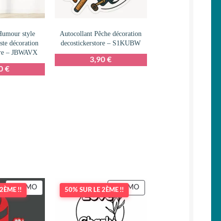
Humour style
Autocollant Pêche décoration
ste décoration
decostickerstore – S1KUBW
tore – JBWAVX
3,90
€
90
€
PRODUIT
PRODUIT
PROMO
PROMO
2ÈME !!
50% SUR LE 2ÈME !!
EN
EN
PROMOTION
PROMOTION