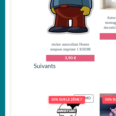
Autoco
montag
decosti
sticker autocollant Homer
simpson imprimé 1 KSE8R
3,90
€
Suivants
PRODUIT
PROMO
50% SUR LE 2ÈME !!
50% SU
EN
PROMOTION