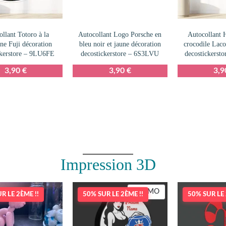
llant Totoro à la
Autocollant Logo Porsche en
Autocollant 
ne Fuji décoration
bleu noir et jaune décoration
crocodile Laco
ckerstore – 9LU6FE
decostickerstore – 6S3LVU
decostickers
3,90
€
3,90
€
3,
Impression 3D
PRODUIT
PROMO
R LE 2ÈME !!
50% SUR LE 2ÈME !!
50% SUR LE 
EN
PROMOTION