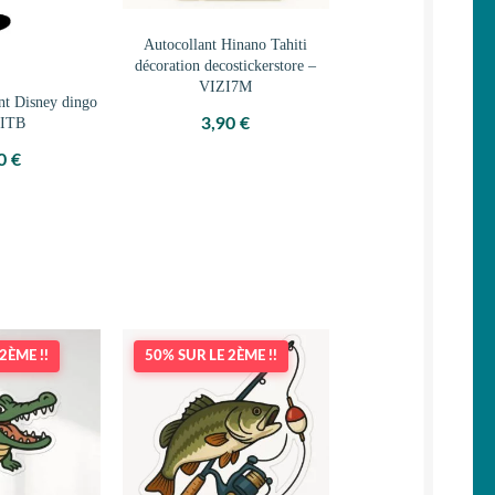
Autocollant Hinano Tahiti
décoration decostickerstore –
VIZI7M
ant Disney dingo
5ITB
3,90
€
80
€
2ÈME !!
50% SUR LE 2ÈME !!