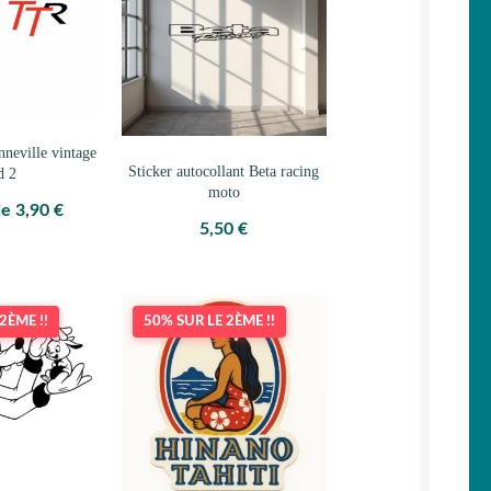
nneville vintage
Sticker autocollant Beta racing
d 2
moto
de
3,90
€
5,50
€
2ÈME !!
50% SUR LE 2ÈME !!