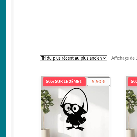
Affichage de 
5,50
€
50% SUR LE 2ÈME !!
50%