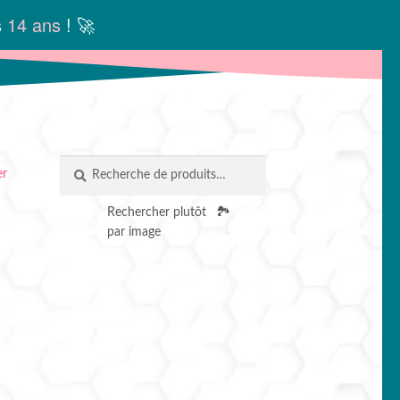
s
14 ans
! 🚀
Recherche
RECHERCHE
er
pour :
Rechercher plutôt
🏞️
par image