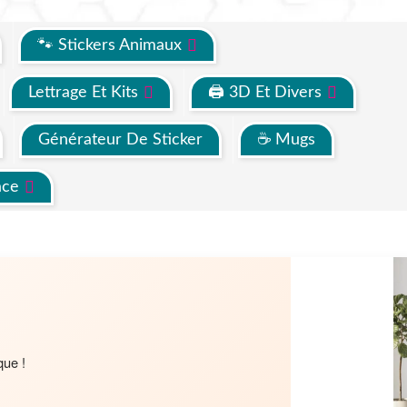
🐾 Stickers Animaux
Lettrage Et Kits
🖨 3D Et Divers
Générateur De Sticker
☕ Mugs
ace
que !