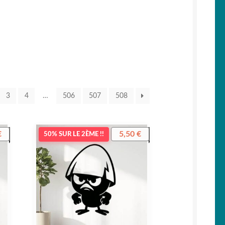
3
4
…
506
507
508
€
5,50
€
50% SUR LE 2ÈME !!