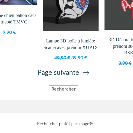
e chien ballon caca
t tricoté TMVC
9,90
€
3D Décorati
Lampe 3D boîte à lumière
prénom su
Scania avec prénom XUPTS
BS
Le
Le
49,90
€
39,90
€
3,90
€
prix
prix
Page suivante
→
initial
actuel
était :
est :
49,90 €.
39,90 €.
Rechercher
Rechercher plutôt par image
🏞️