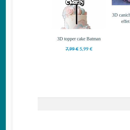
3D canich
effe
3D topper cake Batman
Le
Le
7,99
€
5,99
€
prix
prix
initial
actuel
était :
est :
7,99 €.
5,99 €.