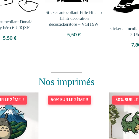
Sticker autocollant Fille Hinano
Tahiti décoration
 autocollant Donald
decostickerstore – VGIT9W
ey héro 6 U0QXF
sticker autocoll
2 U
5,50
€
5,50
€
7,
Nos imprimés
R LE 2ÈME !!
50% SUR LE 2ÈME !!
50% SUR LE 