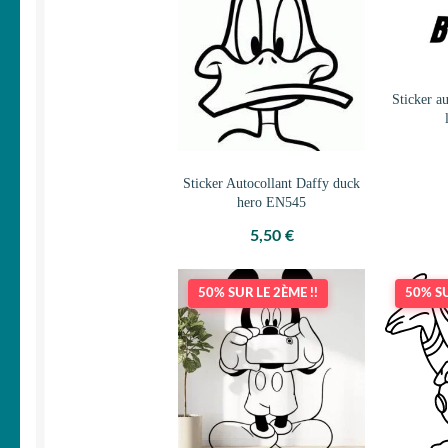
Sticker a
Sticker Autocollant Daffy duck
hero EN545
5,50
€
50% SUR LE 2ÈME !!
50% SU