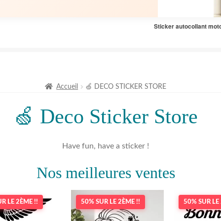
Sticker autocollant mot
Accueil
🍏 DECO STICKER STORE
🍏 Deco Sticker Store
Have fun, have a sticker !
Nos meilleures ventes
R LE 2ÈME !!
50% SUR LE 2ÈME !!
50% SUR LE 