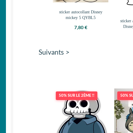
sticker autocollant Disney
mickey 5 QYBL5
sticker
Disn
7,80
€
Suivants >
50% SUR LE 2ÈME !!
50% SU