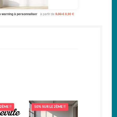
Le
Le
à partir de
o warning à personnaliser
9,90
€
8,90
€
prix
prix
initial
actuel
était :
est :
9,90 €.
8,90 €.
2ÈME !!
50% SUR LE 2ÈME !!