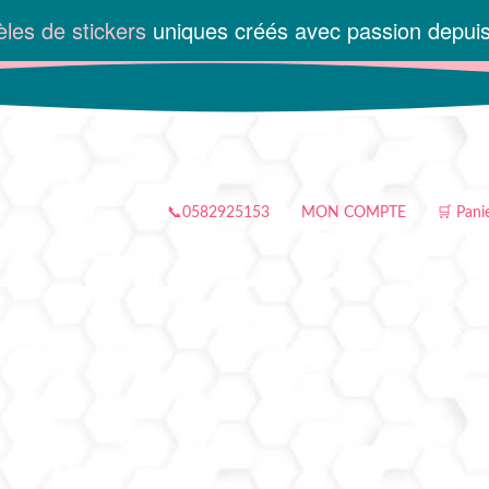
les de stickers
uniques créés avec passion depui
📞0582925153
MON COMPTE
🛒 Pani