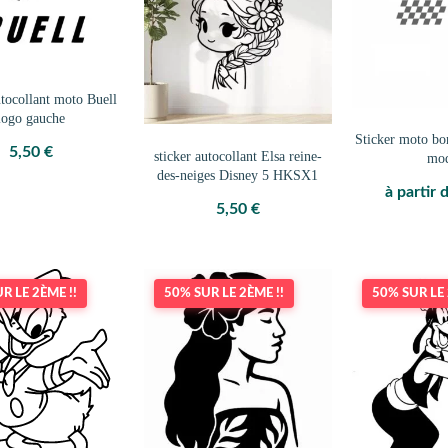
utocollant moto Buell
logo gauche
Sticker moto bo
5,50
€
sticker autocollant Elsa reine-
mo
des-neiges Disney 5 HKSX1
à partir 
5,50
€
R LE 2ÈME !!
50% SUR LE 2ÈME !!
50% SUR LE 