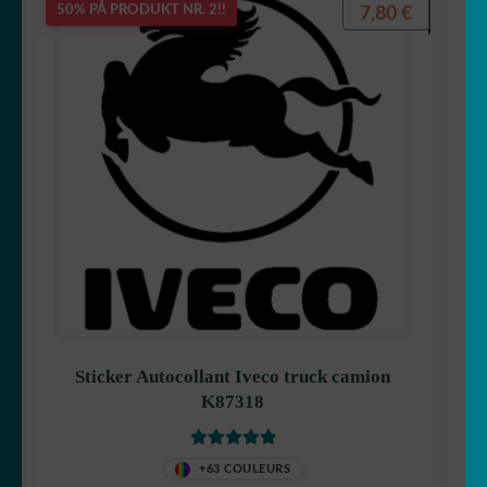
7,80
€
50% PÅ PRODUKT NR. 2!!
Sticker Autocollant Iveco truck camion
K87318
Vurdert
5
av
+63 COULEURS
5