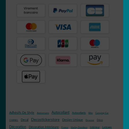
Autocollant
Adhésifs De Style
Autocollants
Anniversaire
Bike
Camping-Car
Decostickerstore
Decal
Design Unique
Déco
CHANEL
Douceur
Décoration
Décoration Intérieure
Intérieur
Lettrage
France
Harley Davidson