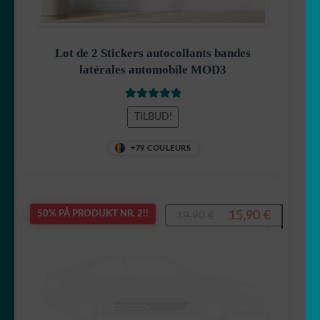
Lot de 2 Stickers autocollants bandes
latérales automobile MOD3
Vurdert
5.00
TILBUD!
av 5
+79 COULEURS
Opprinnelig
Nåvære
15,90
€
50% PÅ PRODUKT NR. 2!!
19,90
€
pris
pris
var:
er:
19,90 €.
15,90 €.