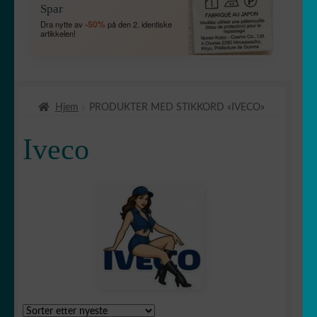
Spar
UNDERME
🛻 4X4
-50%
Dra nytte av
på den 2. identiske
artikkelen!
Bébé à bord
Hund om bord
Hjem
PRODUKTER MED STIKKORD «IVECO»
Etriers de frein
Iveco
FOLD
🚘 Bil
UT
UNDERME
Bandes capot
Bandes
✈ fly