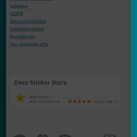
Levering
GDPR
Refusjonspolitikk
Salgsbetingelser
Kontakt oss
faq-spørsmål-ofte
Deco Sticker Store
2434
reviews
what our clients say
rating
4.96
/ 5