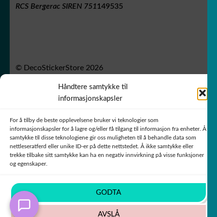
RCS Bergerac SIREN 751
149535
© DecoStickerStore 2026
Personvernsregler
Bygget med WooCommerce
.
Håndtere samtykke til
informasjonskapsler
For å tilby de beste opplevelsene bruker vi teknologier som
informasjonskapsler for å lagre og/eller få tilgang til informasjon fra enheter. Å
samtykke til disse teknologiene gir oss muligheten til å behandle data som
nettleseratferd eller unike ID-er på dette nettstedet. Å ikke samtykke eller
trekke tilbake sitt samtykke kan ha en negativ innvirkning på visse funksjoner
og egenskaper.
GODTA
AVSLÅ