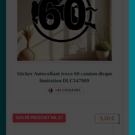
Sticker Autocollant iveco 60 camion disque
limitation DLC547889
+63 COULEURS
5,50
€
50% PÅ PRODUKT NR. 2!!