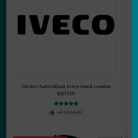
Sticker Autocollant Iveco truck camion
K87319
Vurdert
5
av
+63 COULEURS
5