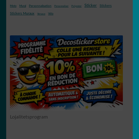
Sticker
Stickers
Mural
Personnalisation
Moto
Personnaliser
Polyester
Stickers Muraux
Vélo
Versace
Lojalitetsprogram