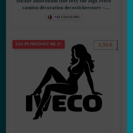
UNDERME
Sticker autocollant fille sexy sur logo Iveco
Klistremerkegenerator
camion décoration decostickerstore –
K5V1ZG
☕ Krus
+63 COULEURS
Laget i Japan 🇯🇵
5,50
€
50% PÅ PRODUKT NR. 2!!
FOLD
Ditt rom
UT
UNDERME