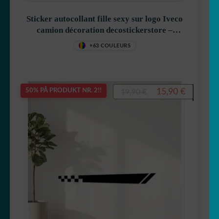
Sticker autocollant fille sexy sur logo Iveco
camion décoration decostickerstore –
VFVJUC
+63 COULEURS
Opprinnelig
Nåvære
15,90
€
50% PÅ PRODUKT NR. 2!!
19,90
€
pris
pris
var:
er:
19,90 €.
15,90 €.