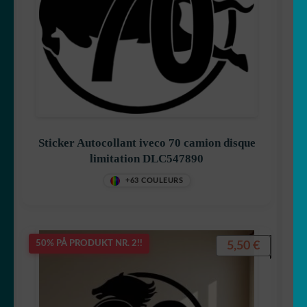
Sticker Autocollant iveco 70 camion disque
limitation DLC547890
+63 COULEURS
5,50
€
50% PÅ PRODUKT NR. 2!!