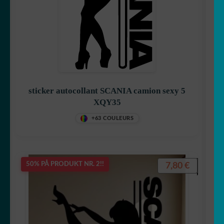
sticker autocollant SCANIA camion sexy 5
XQY35
+63 COULEURS
7,80
€
50% PÅ PRODUKT NR. 2!!