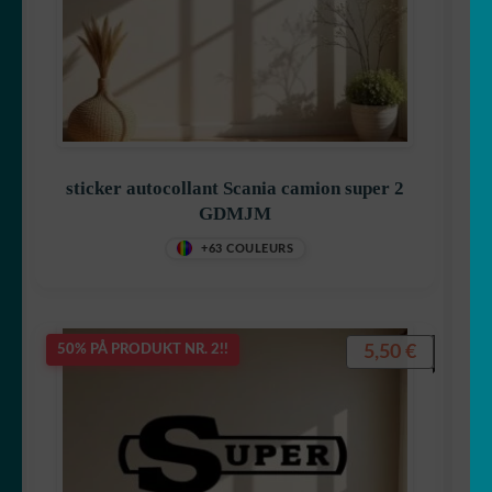
sticker autocollant Scania camion super 2
GDMJM
+63 COULEURS
5,50
€
50% PÅ PRODUKT NR. 2!!