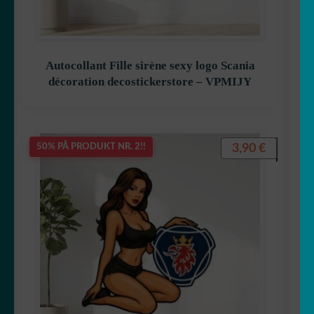
Autocollant Fille sirène sexy logo Scania
décoration decostickerstore – VPMIJY
3,90
€
50% PÅ PRODUKT NR. 2!!