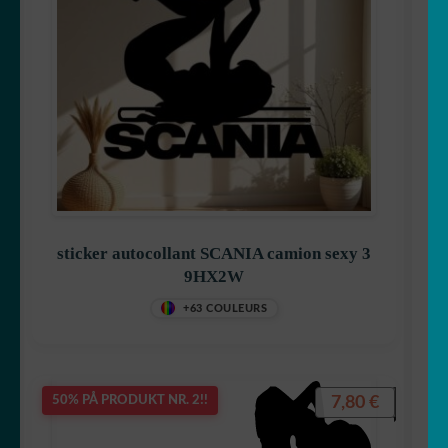
sticker autocollant SCANIA camion sexy 3
9HX2W
+63 COULEURS
7,80
€
50% PÅ PRODUKT NR. 2!!