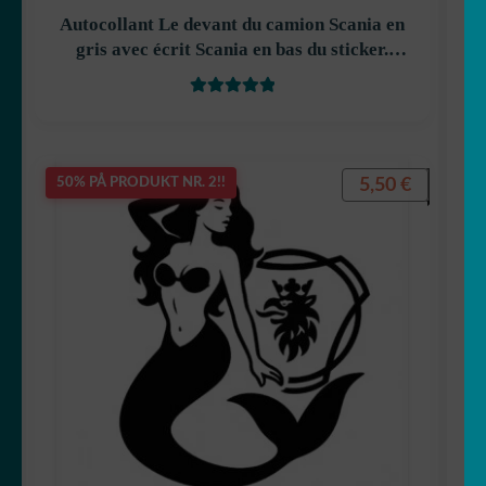
Autocollant Le devant du camion Scania en
gris avec écrit Scania en bas du sticker.
décoration decostickerstore – S56YH6
Vurdert
5
av
5
5,50
€
50% PÅ PRODUKT NR. 2!!