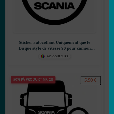
UT
UNDERME
Klistremerkegenerator
☕ Krus
Laget i Japan 🇯🇵
Sticker autocollant Uniquement que le
Disque stylé de vitesse 90 pour camion
FOLD
Ditt rom
Scania décoration decostickerstore –
+63 COULEURS
UT
APBHBX
UNDERME
5,50
€
50% PÅ PRODUKT NR. 2!!