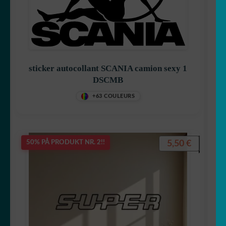
sticker autocollant SCANIA camion sexy 1
DSCMB
+63 COULEURS
5,50
€
50% PÅ PRODUKT NR. 2!!