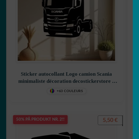
Sticker autocollant Logo camion Scania
minimaliste décoration decostickerstore –
O0Q51O
+63 COULEURS
5,50
€
50% PÅ PRODUKT NR. 2!!