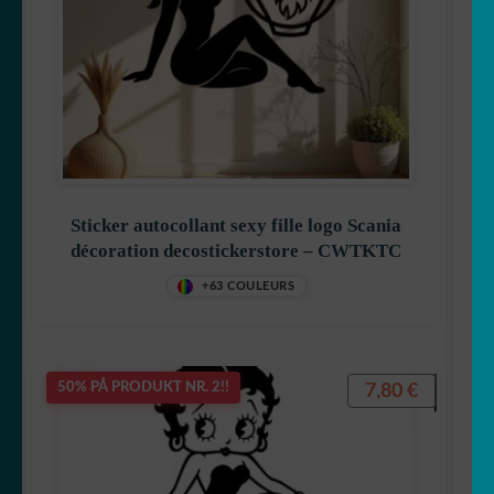
Sticker autocollant sexy fille logo Scania
décoration decostickerstore – CWTKTC
+63 COULEURS
7,80
€
50% PÅ PRODUKT NR. 2!!