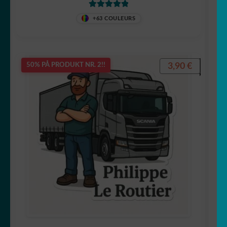
Vurdert
5
av
+63 COULEURS
5
3,90
€
50% PÅ PRODUKT NR. 2!!