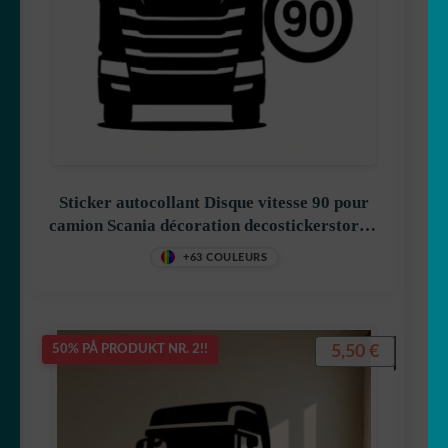
Sticker autocollant Disque vitesse 90 pour
camion Scania décoration decostickerstore –
XPVG6Z
+63 COULEURS
5,50
€
50% PÅ PRODUKT NR. 2!!