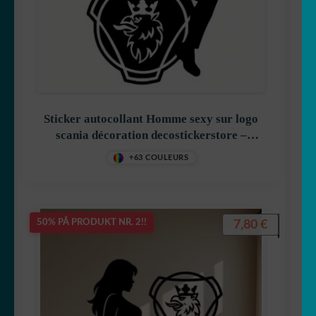
Sticker autocollant Homme sexy sur logo
scania décoration decostickerstore –
HNLGGL
+63 COULEURS
7,80
€
50% PÅ PRODUKT NR. 2!!