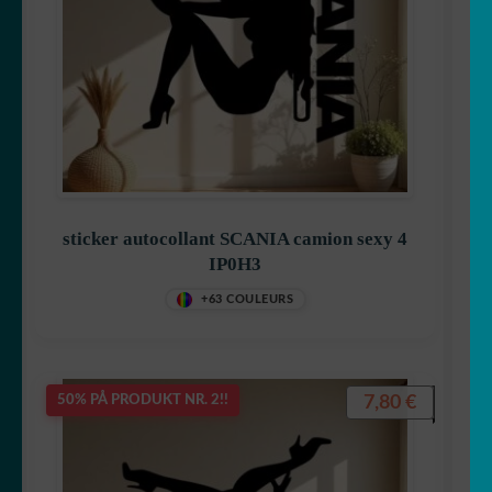
sticker autocollant SCANIA camion sexy 4
IP0H3
+63 COULEURS
7,80
€
50% PÅ PRODUKT NR. 2!!