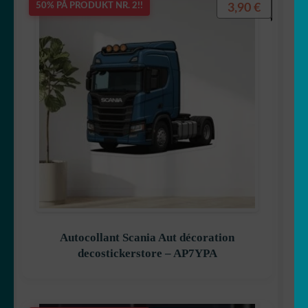
3,90
€
50% PÅ PRODUKT NR. 2!!
Autocollant Scania Aut décoration
decostickerstore – AP7YPA