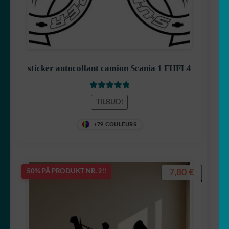
sticker autocollant camion Scania 1 FHFL4
Vurdert
5
av
TILBUD!
5
+79 COULEURS
7,80
€
50% PÅ PRODUKT NR. 2!!