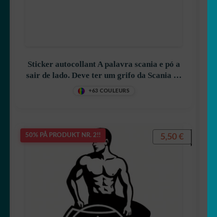
Sticker autocollant A palavra scania e pó a
sair de lado. Deve ter um grifo da Scania de
cada lado décoration decostickerstore –
+63 COULEURS
PL6JD0
5,50
€
50% PÅ PRODUKT NR. 2!!