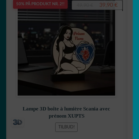
Opprinnelig
Nåvære
39,90
€
50% PÅ PRODUKT NR. 2!!
49,90
€
pris
pris
var:
er:
49,90 €.
39,90 €.
Lampe 3D boîte à lumière Scania avec
prénom XUPTS
TILBUD!