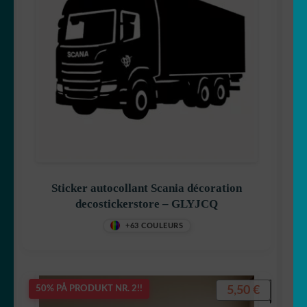
Sticker autocollant Scania décoration
decostickerstore – GLYJCQ
+63 COULEURS
5,50
€
50% PÅ PRODUKT NR. 2!!