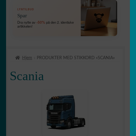
FOLD
🛞 Kjøretøy
LYNTILBUD
UT
Spar
UNDERME
🛻 4X4
-50%
Dra nytte av
på den 2. identiske
artikkelen!
Bébé à bord
Hund om bord
Hjem
PRODUKTER MED STIKKORD «SCANIA»
Etriers de frein
Scania
FOLD
🚘 Bil
UT
UNDERME
Bandes capot
Bandes
✈ fly