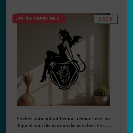
5,50
€
50% PÅ PRODUKT NR. 2!!
Sticker autocollant Femme démon sexy sur
logo Scania décoration decostickerstore –
KGSCKS