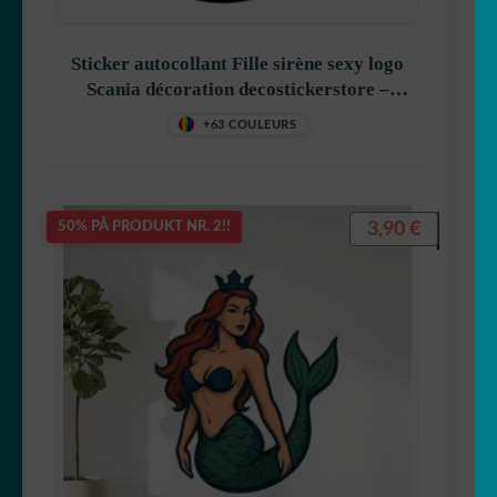
Sticker autocollant Fille sirène sexy logo
Scania décoration decostickerstore –
KXAHVK
+63 COULEURS
3,90
€
50% PÅ PRODUKT NR. 2!!