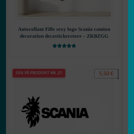
Autocollant Fille sexy logo Scania camion
décoration decostickerstore – ZKBZGG
Vurdert
5
av
5
5,50
€
50% PÅ PRODUKT NR. 2!!