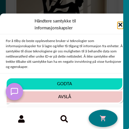
Håndtere samtykke til
informasjonskapsler
For å tilby de beste opplevelsene bruker vi teknologier som
informasjonskapsler for å lagre og/eller få tilgang til informasjon fra enheter. Å
samtykke til disse teknologiene gir oss muligheten til å behandle data som
nettleseratferd eller unike ID-er på dette nettstedet. Å ikke samtykke eller
trekke tilbake sitt samtykke kan ha en negativ innvirkning på visse funksjoner
sticker autocollant camion Scania 2 EMCYE
og egenskaper.
+63 COULEURS
GODTA
AVSLÅ
7,80
€
50% PÅ PRODUKT NR. 2!!
SE INNSTILLINGER
Søk
SØK
0
etter:
Cookie-policy
Personvernsregler