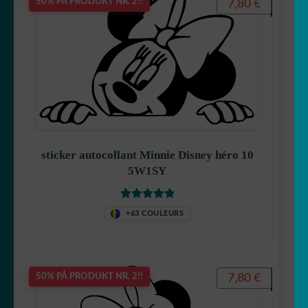
7,80
€
50% PÅ PRODUKT NR. 2!!
sticker autocollant Minnie Disney héro 10
5W1SY
Vurdert
5
av
+63 COULEURS
5
7,80
€
50% PÅ PRODUKT NR. 2!!