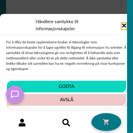
Håndtere samtykke til
7,80
€
50% PÅ PRODUKT NR. 2!!
informasjonskapsler
For å tilby de beste opplevelsene bruker vi teknologier som
informasjonskapsler for å lagre og/eller få tilgang til informasjon fra enheter. Å
samtykke til disse teknologiene gir oss muligheten til å behandle data som
nettleseratferd eller unike ID-er på dette nettstedet. Å ikke samtykke eller
trekke tilbake sitt samtykke kan ha en negativ innvirkning på visse funksjoner
og egenskaper.
GODTA
AVSLÅ
SE INNSTILLINGER
Søk
SØK
0
etter:
Cookie-policy
Personvernsregler