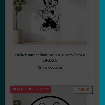
sticker autocollant Minnie Disney héro 8
DKDXY
+63 COULEURS
7,80
€
50% PÅ PRODUKT NR. 2!!