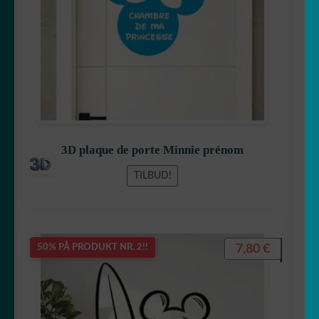
Félix katten
Garfield
3D plaque de porte Minnie prénom
TILBUD!
Gaston Lagaffe
7,80
€
50% PÅ PRODUKT NR. 2!!
Goldorak