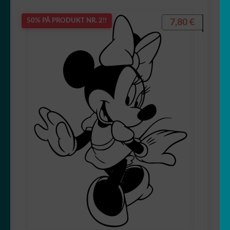
7,80
€
50% PÅ PRODUKT NR. 2!!