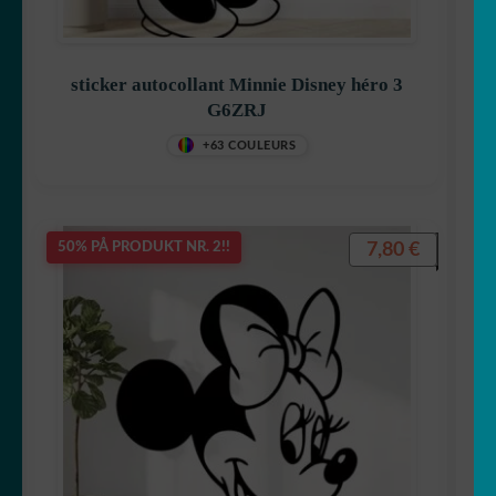
sticker autocollant Minnie Disney héro 3
G6ZRJ
+63 COULEURS
7,80
€
50% PÅ PRODUKT NR. 2!!