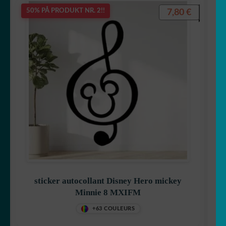
Maya biennen
7,80
€
50% PÅ PRODUKT NR. 2!!
Mickey
Minnie
sticker autocollant Disney Hero mickey
One Peace
Minnie 8 MXIFM
+63 COULEURS