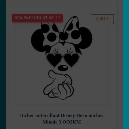
Klistremerkegenerator
7,80
€
50% PÅ PRODUKT NR. 2!!
☕ Krus
Laget i Japan 🇯🇵
FOLD
Ditt rom
UT
UNDERME
sticker autocollant Disney Hero mickey
Minnie 3 OO2KM