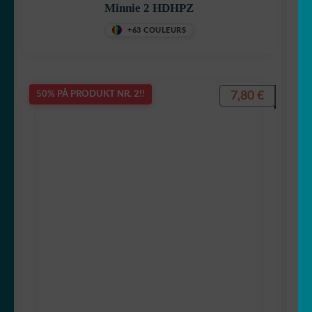
Minnie 2 HDHPZ
+63 COULEURS
7,80
€
50% PÅ PRODUKT NR. 2!!