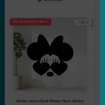
+63 COULEURS
Simpson
7,80
€
50% PÅ PRODUKT NR. 2!!
Snoopy
Starwars
Spiderman
sticker autocollant Disney Hero mickey