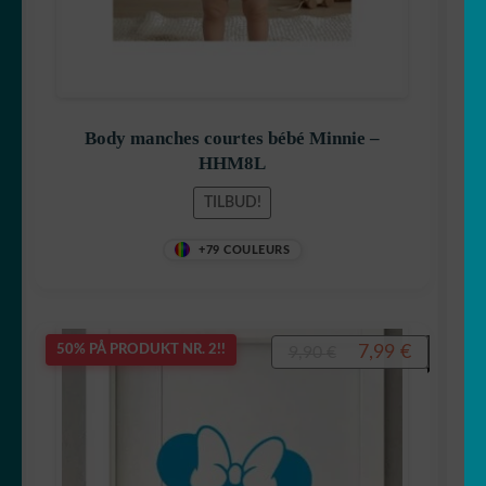
Kaptein Amerika
Body manches courtes bébé Minnie –
HHM8L
Disney
TILBUD!
+79 COULEURS
Dora
Opprinnelig
Nåvære
7,99
€
50% PÅ PRODUKT NR. 2!!
9,90
€
pris
pris
Dragon Ball
var:
er:
9,90 €.
7,99 €.