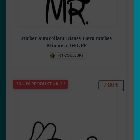
Totoro
sticker autocollant Disney Hero mickey
Winnie
Minnie 5 JWGFF
+63 COULEURS
snøhvit
7,80
€
50% PÅ PRODUKT NR. 2!!
Smurfene