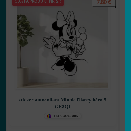
7,80
€
50% PÅ PRODUKT NR. 2!!
sticker autocollant Minnie Disney héro 5
GR8QI
+63 COULEURS