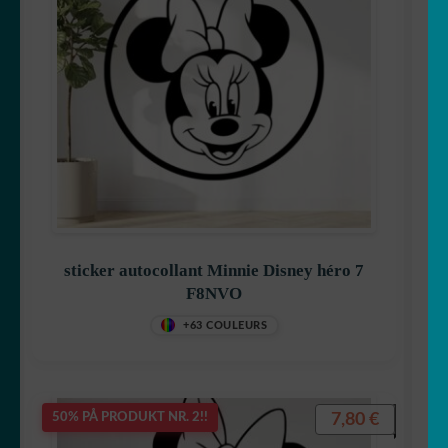
sticker autocollant Minnie Disney héro 7
F8NVO
+63 COULEURS
7,80
€
50% PÅ PRODUKT NR. 2!!