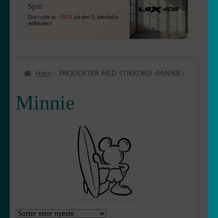
Spar
UNDERME
FOLD
🐾 Dyrestickers
-50%
Dra nytte av
på den 2. identiske
artikkelen!
UT
UNDERME
FOLD
🏡 Klistremerker til husdekorasjon
UT
UNDERME
FOLD
Bokstaver og sett
Hjem
PRODUKTER MED STIKKORD «MINNIE»
UT
UNDERME
FOLD
🖨 3D og diverse
Minnie
UT
UNDERME
FOLD
🐣 Barneromdekorasjon
UT
UNDERME
Asterix & Obelix