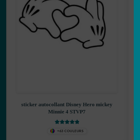
Shrek
Shezow
Albator
sticker autocollant Disney Hero mickey
Minnie 4 STVP7
Prinsesser
Vurdert
5
av
+63 COULEURS
5