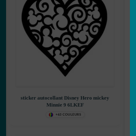
Stitch
Mangas
sticker autocollant Disney Hero mickey
Minnie 9 6LKEF
Mario Bross
+63 COULEURS