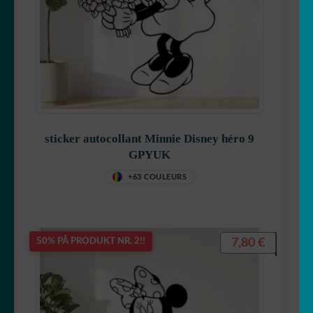
sticker autocollant Minnie Disney héro 9
GPYUK
+63 COULEURS
7,80
€
50% PÅ PRODUKT NR. 2!!