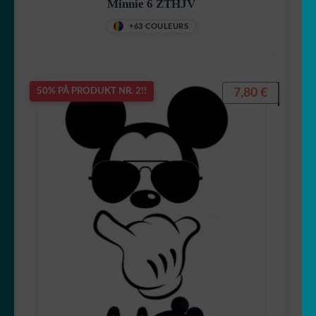
Minnie 6 ZTHJV
+63 COULEURS
Tic og Tac
7,80
€
50% PÅ PRODUKT NR. 2!!
Tintin
Titeuf