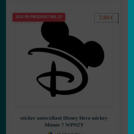
Pikachu
7,80
€
50% PÅ PRODUKT NR. 2!!
Pirater
Tchoupi
sticker autocollant Disney Hero mickey
pokemon
Minnie 7 WPNZY