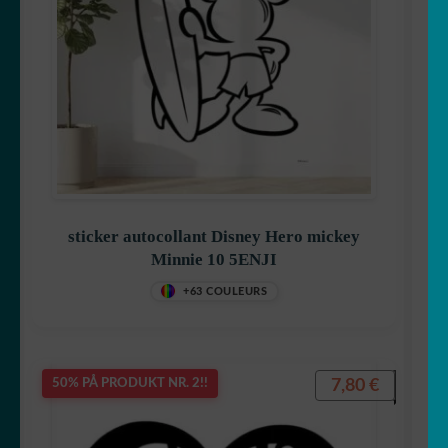
Hei Kitty
Iron Man
sticker autocollant Disney Hero mickey
Minnie 10 5ENJI
+63 COULEURS
Jack
7,80
€
50% PÅ PRODUKT NR. 2!!
Minionene