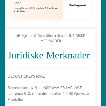
Spar
UNDERME
FOLD
🐾 Dyrestickers
-50%
Dra nytte av
på den 2. identiske
artikkelen!
UT
UNDERME
FOLD
🏡 Klistremerker til husdekorasjon
UT
UNDERME
FOLD
Bokstaver og sett
Hjem
🍏 Deco Sticker Store
JURIDISKE
UT
MERKNADER
UNDERME
FOLD
🖨 3D og diverse
UT
Juridiske Merknader
UNDERME
FOLD
🐣 Barneromdekorasjon
UT
UNDERME
Klistremerkegenerator
DECOSTICKERSTORE
☕ Krus
Representert av fru LINSENMAIER LAPLACE
Laurence 810, route des moulins 24140 Queyssac –
Laget i Japan 🇯🇵
Frankrike
FOLD