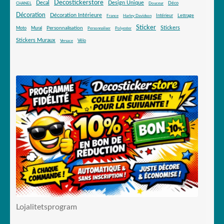
Decostickerstore
Decal
Design Unique
Déco
CHANEL
Douceur
Décoration
Décoration Intérieure
Intérieur
Lettrage
France
Harley Davidson
Sticker
Stickers
Mural
Personnalisation
Moto
Personnaliser
Polyester
Stickers Muraux
Vélo
Versace
Lojalitetsprogram