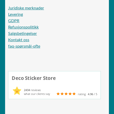
Juridiske merknader
Levering
GDPR
Refusjonspolitikk
Salgsbetingelser
Kontakt oss
faq-spørsmål-ofte
Deco Sticker Store
2434
reviews
what our clients say
rating
4.96
/ 5