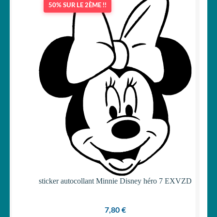
50% SUR LE 2ÈME !!
OUVRIR
Votre espace
LE
MENU
ENFANT
sticker autocollant Minnie Disney héro 7 EXVZD
7,80
€