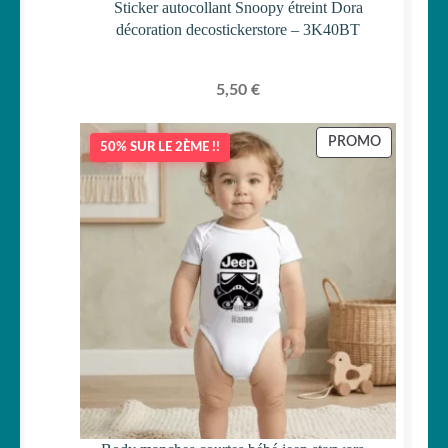
Sticker autocollant Snoopy étreint Dora
décoration decostickerstore – 3K40BT
5,50
€
PRODUIT
PROMO
50% SUR LE 2ÈME !!
EN
PROMOTI