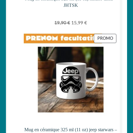
JHTSK
Le
Le
19,90
€
15,99
€
prix
prix
initial
actuel
PRODUIT
PROMO
était :
est :
EN
PROMOTI
19,90 €.
15,99 €.
Mug en céramique 325 ml (11 oz) jeep starwars –