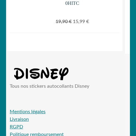
0HITC
Le
Le
19,90
€
15,99
€
prix
prix
initial
actuel
était :
est :
19,90 €.
15,99 €.
Tous nos stickers autocollants Disney
Mentions légales
Livraison
RGPD
Politique remboursement