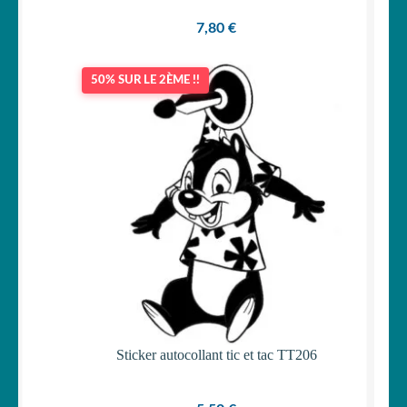
7,80
€
50% SUR LE 2ÈME !!
Sticker autocollant tic et tac TT206