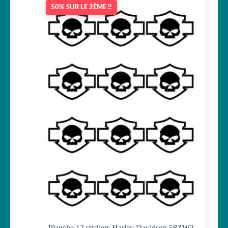
50% SUR LE 2ÈME !!
Planche 12 stickers Harley Davidson 58ZW3