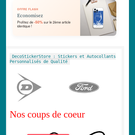
OUVRIR
🛞 Véhicules
OFFRE FLASH
LE
Economisez
MENU
OUVRIR
🐾 Stickers Animaux
-50%
Profitez de
sur le 2ème article
ENFANT
identique !
LE
MENU
OUVRIR
🏡 Stickers décoration maison
ENFANT
LE
MENU
OUVRIR
Lettrage et kits
DecoStickerStore : Stickers et Autocollants
ENFANT
LE
Personnalisés de Qualité
MENU
OUVRIR
🖨 3D et divers
ENFANT
LE
MENU
OUVRIR
🐣 Décoration chambre Enfants
ENFANT
LE
MENU
Générateur de sticker
ENFANT
Nos coups de coeur
☕ Mugs
Fait au Japon 🇯🇵