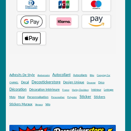
Autocollant
Adhésifs De Style
Autocollants
Anniversaire
Bike
Camping-Car
Decostickerstore
Decal
Design Unique
Déco
CHANEL
Douceur
Décoration
Décoration Intérieure
Intérieur
Lettrage
France
Harley Davidson
Sticker
Stickers
Mural
Personnalisation
Moto
Personnaliser
Polyester
Stickers Muraux
Vélo
Versace