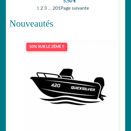
5,50
€
1
2
3
…
201
Page suivante
Nouveautés
50% SUR LE 2ÈME !!