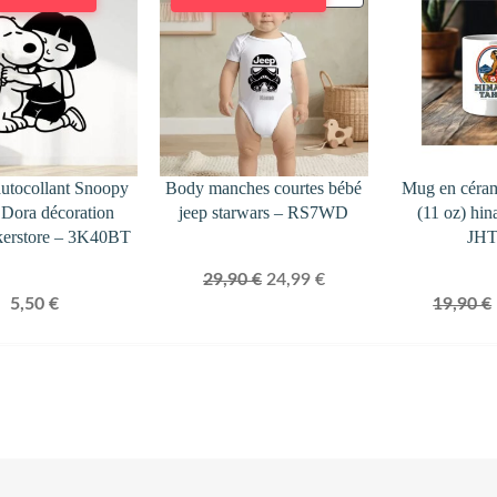
EN
PROMOTION
autocollant Snoopy
Body manches courtes bébé
Mug en céra
t Dora décoration
jeep starwars – RS7WD
(11 oz) hin
kerstore – 3K40BT
JH
Le
Le
29,90
€
24,99
€
5,50
€
19,90
€
prix
prix
initial
actuel
était :
est :
29,90 €.
24,99 €.