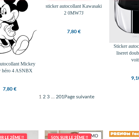
sticker autocollant Kawasaki
2 0MW7J
7,80
€
Sticker auto
liseret dou
voi
autocollant Mickey
y héro 4 ASNBX
9,
7,80
€
1
2
3
…
201
Page suivante
PRODUIT
PROMO
R LE 2ÈME !!
50% SUR LE 2ÈME !!