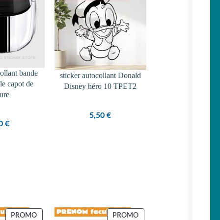
collant bande
sticker autocollant Donald
ble capot de
Disney héro 10 TPET2
ture
5,50
€
10
€
PRODUIT
PRODUIT
PROMO
PROMO