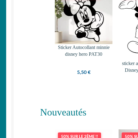
Sticker Autocollant minnie
disney hero PAT30
sticker 
Disne
5,50
€
Nouveautés
50% SUR LE 2ÈME !!
50% SU