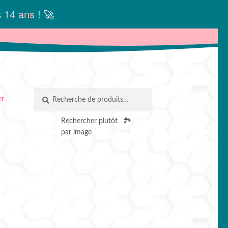
s
14 ans
! 🚀
Recherche
RECHERCHE
er
pour :
Rechercher plutôt
🏞️
par image