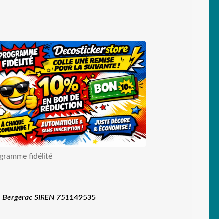
gramme fidélité
 Bergerac SIREN 751
149535