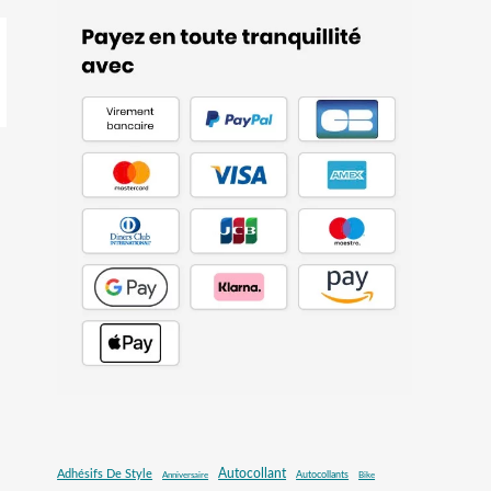
Autocollant
Adhésifs De Style
Autocollants
Anniversaire
Bike