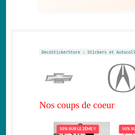
DecoStickerStore : Stickers et Autocol
Nos coups de coeur
50% SUR LE 2ÈME !!
50% SU