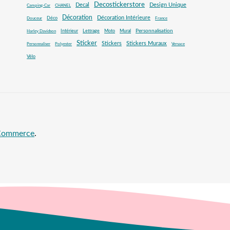
Decostickerstore
Decal
Design Unique
Camping-Car
CHANEL
Décoration
Décoration Intérieure
Déco
Douceur
France
Mural
Personnalisation
Intérieur
Lettrage
Moto
Harley Davidson
Sticker
Stickers
Stickers Muraux
Personnaliser
Polyester
Versace
Vélo
oCommerce
.