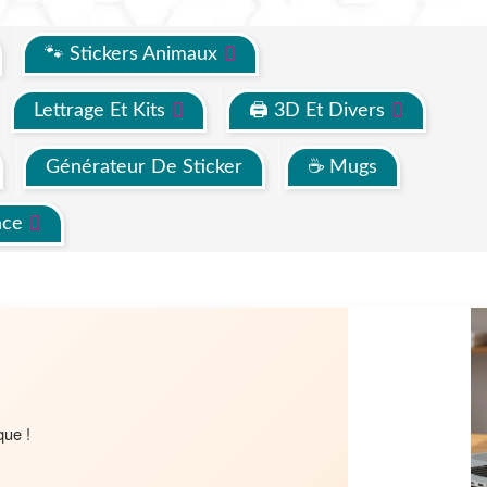
🐾 Stickers Animaux
Lettrage Et Kits
🖨 3D Et Divers
Générateur De Sticker
☕ Mugs
ace
que !