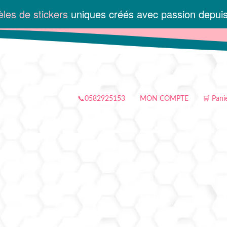
les de stickers
uniques créés avec passion depui
📞0582925153
MON COMPTE
🛒 Pani