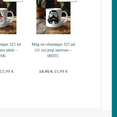
EN
EN
PROMOTION
PROMOTION
mique 325 ml
Mug en céramique 325 ml
ano tahiti –
(11 oz) jeep starwars –
TSK
0HITC
Le
Le
Le
Le
15,99
€
19,90
€
15,99
€
prix
prix
prix
prix
initial
actuel
initial
actuel
était :
est :
était :
est :
19,90 €.
15,99 €.
19,90 €.
15,99 €.