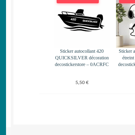
Sticker autocollant 420
Sticker 
QUICKSILVER décoration
étrein
decostickerstore – 0ACRFC
decostic
5,50
€