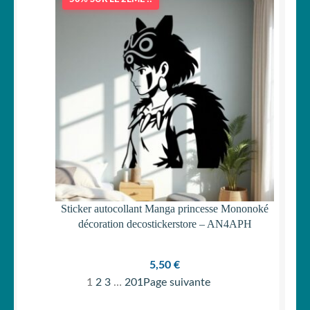
Sticker autocollant Manga princesse Mononoké
décoration decostickerstore – AN4APH
5,50
€
1
2
3
…
201
Page suivante