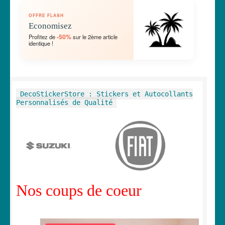
OUVRIR
🛞 Véhicules
OFFRE FLASH
LE
Economisez
MENU
OUVRIR
🐾 Stickers Animaux
-50%
Profitez de
sur le 2ème article
ENFANT
identique !
LE
MENU
OUVRIR
🏡 Stickers décoration maison
ENFANT
LE
MENU
OUVRIR
Lettrage et kits
DecoStickerStore : Stickers et Autocollants
ENFANT
LE
Personnalisés de Qualité
MENU
OUVRIR
🖨 3D et divers
ENFANT
LE
MENU
OUVRIR
🐣 Décoration chambre Enfants
ENFANT
LE
MENU
Générateur de sticker
ENFANT
Nos coups de coeur
☕ Mugs
Fait au Japon 🇯🇵