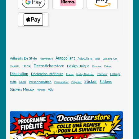
Autocollant
Adhésifs De Style
Autocollants
Anniversaire
Bike
Camping-Car
Decostickerstore
Decal
Design Unique
Déco
CHANEL
Douceur
Décoration
Décoration Intérieure
Intérieur
Lettrage
France
Harley Davidson
Sticker
Stickers
Mural
Personnalisation
Moto
Personnaliser
Polyester
Stickers Muraux
Vélo
Versace