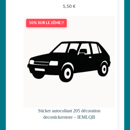
5,50
€
50% SUR LE 2ÈME !!
Sticker autocollant 205 décoration
decostickerstore – IEMLQB