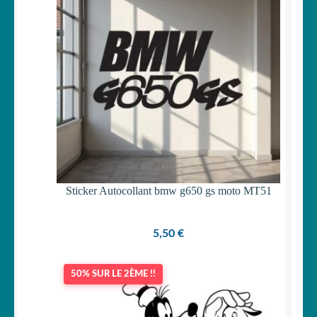
Sticker Autocollant bmw g650 gs moto MT51
5,50
€
50% SUR LE 2ÈME !!