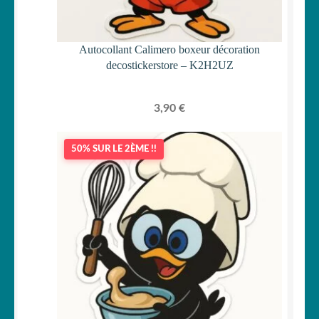
Autocollant Calimero boxeur décoration
decostickerstore – K2H2UZ
3,90
€
50% SUR LE 2ÈME !!