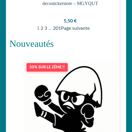
decostickerstore – MGYQUT
5,50
€
1
2
3
…
201
Page suivante
Nouveautés
50% SUR LE 2ÈME !!