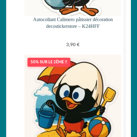
Autocollant Calimero pâtissier décoration
decostickerstore – K24HFF
3,90
€
50% SUR LE 2ÈME !!