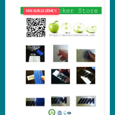
prix
prix
initial
actuel
50% SUR LE 2ÈME !!
était :
est :
11,90 €.
9,40 €.