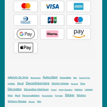
Autocollant
Adhésifs De Style
Autocollants
Anniversaire
Bike
Camping-Car
Decostickerstore
Decal
Design Unique
Déco
CHANEL
Douceur
Décoration
Décoration Intérieure
Intérieur
Lettrage
France
Harley Davidson
Sticker
Stickers
Mural
Personnalisation
Moto
Personnaliser
Polyester
Stickers Muraux
Vélo
Versace