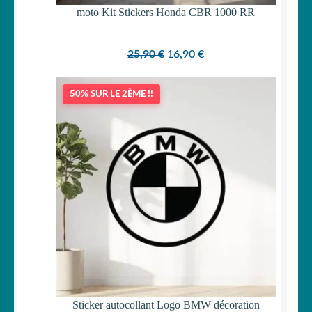
moto Kit Stickers Honda CBR 1000 RR
Le
Le
25,90
€
16,90
€
prix
prix
initial
actuel
50% SUR LE 2ÈME !!
était :
est :
25,90 €.
16,90 €.
Sticker autocollant Logo BMW décoration