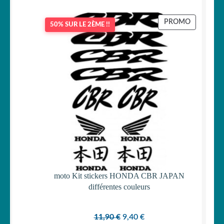
PRODUIT
PROMO
50% SUR LE 2ÈME !!
EN
PROMOTI
moto Kit stickers HONDA CBR JAPAN
différentes couleurs
Le
Le
11,90
€
9,40
€