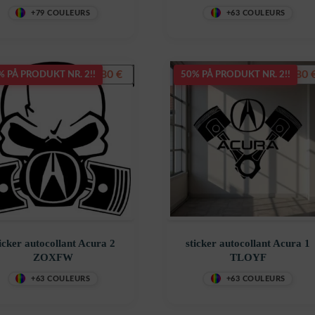
+79 COULEURS
+63 COULEURS
7,80
€
7,80
% PÅ PRODUKT NR. 2!!
50% PÅ PRODUKT NR. 2!!
icker autocollant Acura 2
sticker autocollant Acura 1
ZOXFW
TLOYF
+63 COULEURS
+63 COULEURS