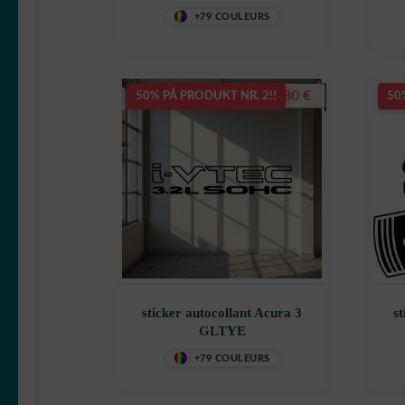
+79 COULEURS
7,80
€
50% PÅ PRODUKT NR. 2!!
50
sticker autocollant Acura 3
st
GLTYE
+79 COULEURS