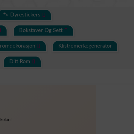
🐾 Dyrestickers
Bokstaver Og Sett
eromdekorasjon
Klistremerkegenerator
Ditt Rom
kkelen!