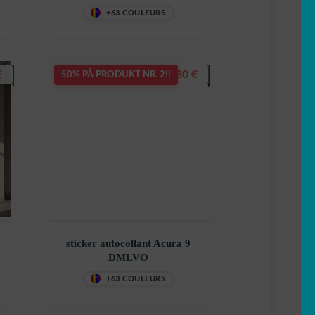
+63 COULEURS
€
7,80
€
50% PÅ PRODUKT NR. 2!!
sticker autocollant Acura 9
DMLVO
+63 COULEURS