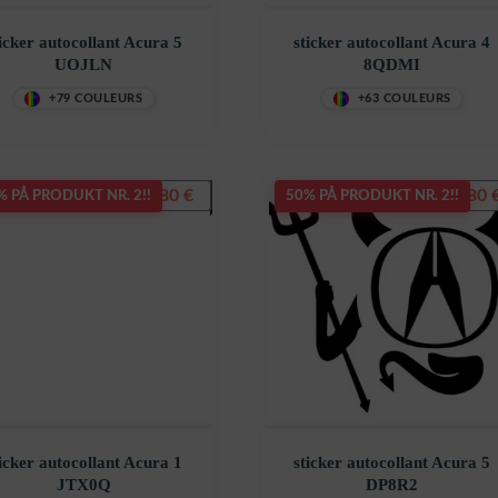
icker autocollant Acura 5
sticker autocollant Acura 4
UOJLN
8QDMI
+79 COULEURS
+63 COULEURS
7,80
€
7,80
% PÅ PRODUKT NR. 2!!
50% PÅ PRODUKT NR. 2!!
icker autocollant Acura 1
sticker autocollant Acura 5
JTX0Q
DP8R2