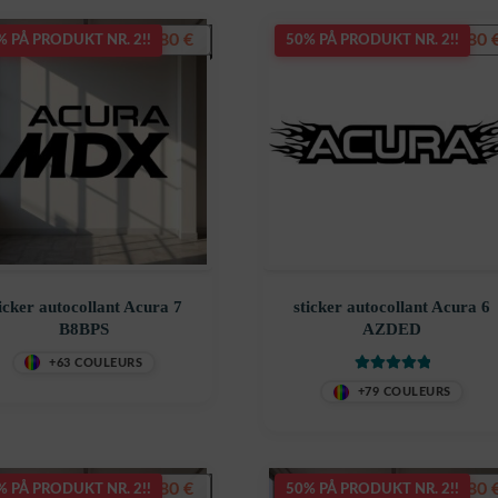
7,80
€
7,80
% PÅ PRODUKT NR. 2!!
50% PÅ PRODUKT NR. 2!!
icker autocollant Acura 7
sticker autocollant Acura 6
B8BPS
AZDED
+63 COULEURS
Vurdert
5
av 5
+79 COULEURS
7,80
€
7,80
% PÅ PRODUKT NR. 2!!
50% PÅ PRODUKT NR. 2!!