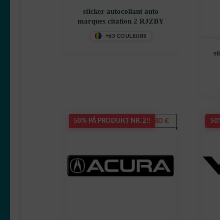
sticker autocollant auto
marques citation 2 RJZBY
+63 COULEURS
st
7,80
€
50% PÅ PRODUKT NR. 2!!
50