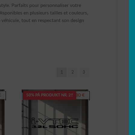
tyle. Parfaits pour personnaliser votre
sponibles en plusieurs tailles et couleurs,
e véhicule, tout en respectant son design
1
2
3
€
7,80
€
50% PÅ PRODUKT NR. 2!!