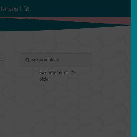
14 ans
! 🚀
Søk
SØK
rv
etter:
Søk heller etter
🏞️
bilde