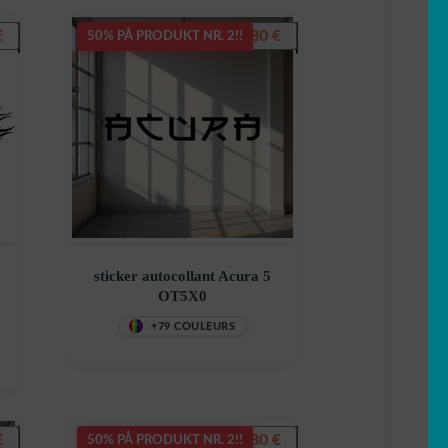
€
7,80
€
50% PÅ PRODUKT NR. 2!!
sticker autocollant Acura 5
OT5X0
+79 COULEURS
€
7,80
€
50% PÅ PRODUKT NR. 2!!