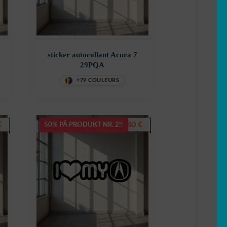
sticker autocollant Acura 7
29PQA
+79 COULEURS
€
7,80
€
50% PÅ PRODUKT NR. 2!!