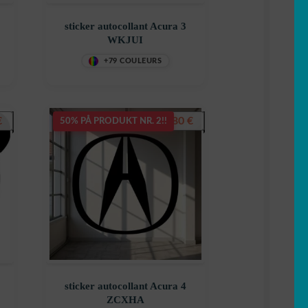
sticker autocollant Acura 3
WKJUI
+79 COULEURS
€
7,80
€
50% PÅ PRODUKT NR. 2!!
sticker autocollant Acura 4
ZCXHA