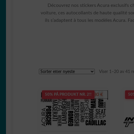
Découvrez nos stickers Acura exclusifs ch
voiture, ces autocollants de haute qualité so
ils s’adaptent à tous les modèles Acura. Fa
Viser 1–20 av 41 re
7,80
€
50% PÅ PRODUKT NR. 2!!
50