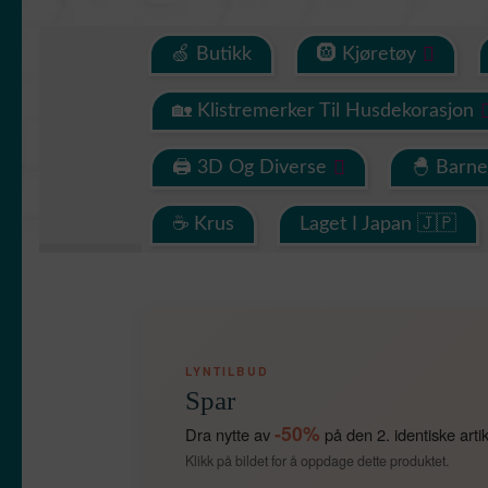
🍏 Butikk
🛞 Kjøretøy
🏡 Klistremerker Til Husdekorasjon
🖨 3D Og Diverse
🐣 Barn
☕ Krus
Laget I Japan 🇯🇵
LYNTILBUD
Spar
-50%
Dra nytte av
på den 2. identiske arti
Klikk på bildet for å oppdage dette produktet.