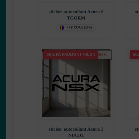
sticker autocollant Acura 6
st
TGORM
+79 COULEURS
7,80
€
50% PÅ PRODUKT NR. 2!!
50
sticker autocollant Acura 2
st
NUQJL