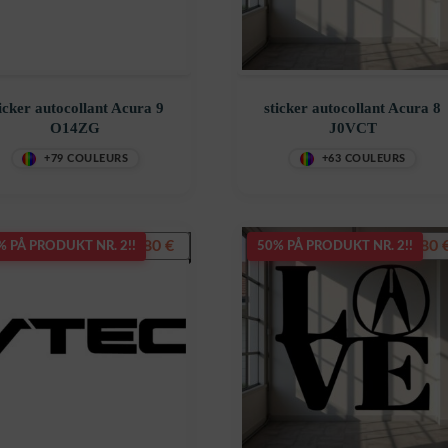
icker autocollant Acura 9
sticker autocollant Acura 8
O14ZG
J0VCT
+79 COULEURS
+63 COULEURS
7,80
€
7,80
% PÅ PRODUKT NR. 2!!
50% PÅ PRODUKT NR. 2!!