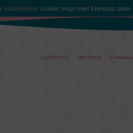
v klistremerker
unikker skapt med lidenskap siden
📞0582925153
MIN KONTA
🛒 Handleku