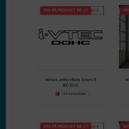
7,80
€
50% PÅ PRODUKT NR. 2!!
50
sticker autocollant Acura 8
st
RUXUG
+79 COULEURS
7,80
€
50% PÅ PRODUKT NR. 2!!
50