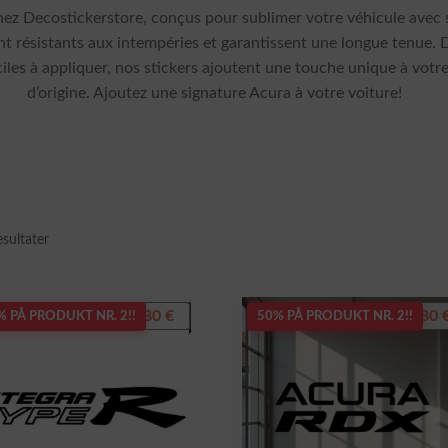
ez Decostickerstore, conçus pour sublimer votre véhicule avec s
nt résistants aux intempéries et garantissent une longue tenue. Di
ciles à appliquer, nos stickers ajoutent une touche unique à votr
d’origine. Ajoutez une signature Acura à votre voiture!
Sortert
sultater
etter
siste
7,80
€
7,80
% PÅ PRODUKT NR. 2!!
50% PÅ PRODUKT NR. 2!!