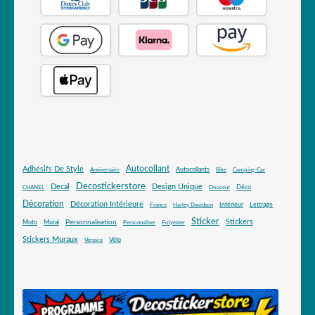
Autocollant
Adhésifs De Style
Autocollants
Anniversaire
Bike
Camping-Car
Decostickerstore
Decal
Design Unique
Déco
CHANEL
Douceur
Décoration
Décoration Intérieure
Intérieur
Lettrage
France
Harley Davidson
Sticker
Stickers
Mural
Personnalisation
Moto
Personnaliser
Polyester
Stickers Muraux
Vélo
Versace