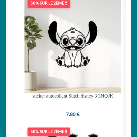
50% SUR LE 2ÈME !!
OUVRIR
Votre espace
LE
MENU
ENFANT
sticker autocollant Stitch disney 3 3NQJK
7,80
€
50% SUR LE 2ÈME !!