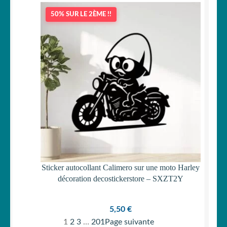
50% SUR LE 2ÈME !!
Sticker autocollant Calimero sur une moto Harley
décoration decostickerstore – SXZT2Y
5,50
€
1
2
3
…
201
Page suivante