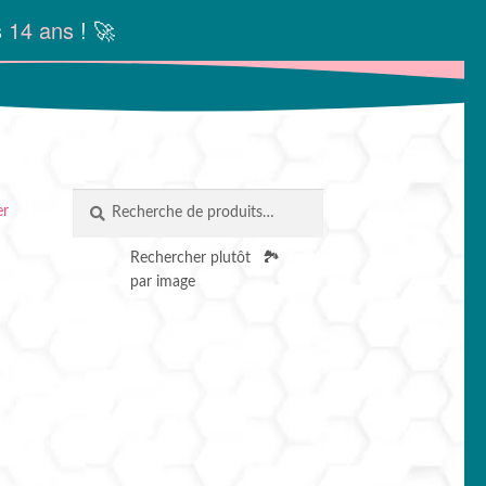
s
14 ans
! 🚀
Recherche
RECHERCHE
er
pour :
Rechercher plutôt
🏞️
par image