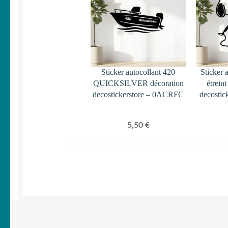
Sticker autocollant 420
Sticker 
QUICKSILVER décoration
étrein
decostickerstore – 0ACRFC
decostic
5,50
€