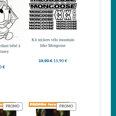
PROMOTION
Kit stickers vélo mountain
bike Mongoose
ollant bébé à
disney
Le
Le
19,90
€
15,90
€
80
€
prix
prix
initial
actuel
était :
est :
19,90 €.
15,90 €.
PRODUIT
PRODUIT
PROMO
PROMO
EN
EN