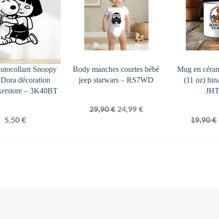
PROMOTION
autocollant Snoopy
Body manches courtes bébé
Mug en céra
t Dora décoration
jeep starwars – RS7WD
(11 oz) hin
kerstore – 3K40BT
JH
Le
Le
29,90
€
24,99
€
5,50
€
19,90
€
prix
prix
initial
actuel
était :
est :
29,90 €.
24,99 €.