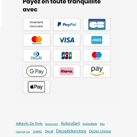
Autocollant
Adhésifs De Style
Autocollants
Anniversaire
Bike
Decostickerstore
Decal
Design Unique
Camping-Car
CHANEL