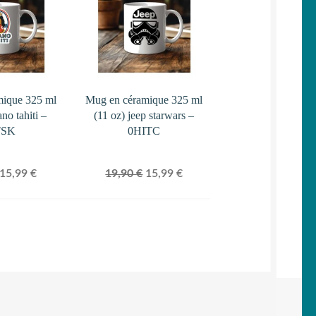
PROMOTION
PROMOTION
mique 325 ml
Mug en céramique 325 ml
ano tahiti –
(11 oz) jeep starwars –
TSK
0HITC
Le
Le
Le
Le
15,99
€
19,90
€
15,99
€
prix
prix
prix
prix
initial
actuel
initial
actuel
était :
est :
était :
est :
19,90 €.
15,99 €.
19,90 €.
15,99 €.