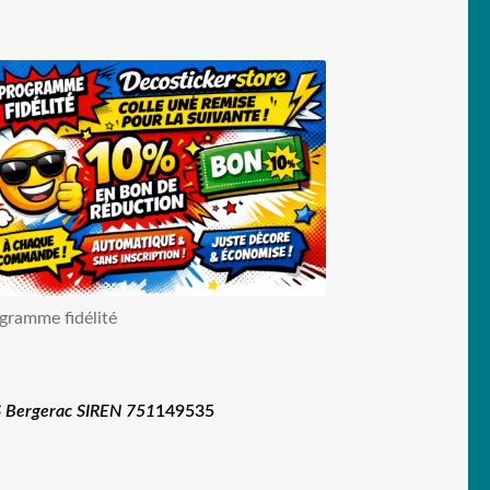
gramme fidélité
 Bergerac SIREN 751
149535