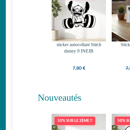
sticker autocollant Stitch
Stic
disney 9 INEJB
7,80
€
7
Nouveautés
50% SUR LE 2ÈME !!
50% SU