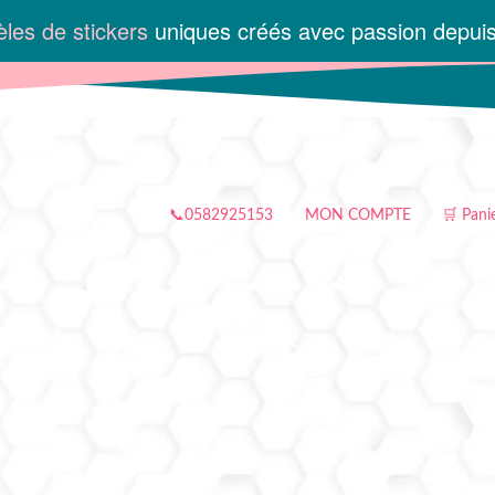
les de stickers
uniques créés avec passion depui
📞0582925153
MON COMPTE
🛒 Pani