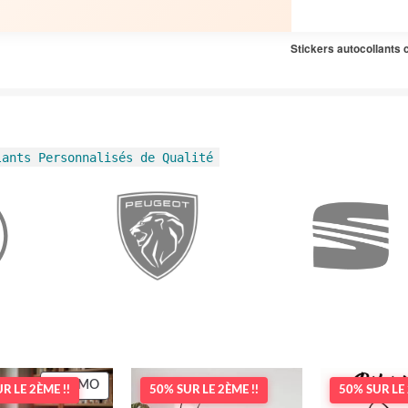
Stickers autocollants 
lants Personnalisés de Qualité
PRODUIT
PROMO
R LE 2ÈME !!
50% SUR LE 2ÈME !!
50% SUR LE 
EN