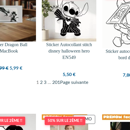
PROMOTION
ker Dragon Ball
Sticker Autocollant stitch
MacBook
disney halloween hero
Sticker autoc
EN549
bord 
Le
Le
,99
€
5,99
€
5,50
€
7,
prix
prix
1
2
3
…
201
Page suivante
initial
actuel
était :
est :
7,99 €.
5,99 €.
PRODUIT
PROMO
R LE 2ÈME !!
50% SUR LE 2ÈME !!
EN