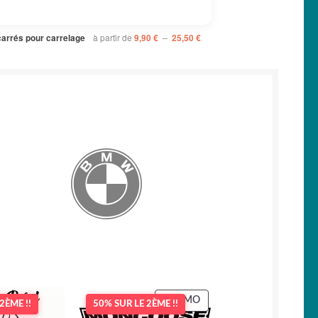
Plage
à partir de
–
carrés pour carrelage
9,90
€
25,50
€
de
prix :
9,90 €
à
25,50 €
PRODUIT
PROMO
2ÈME !!
50% SUR LE 2ÈME !!
EN