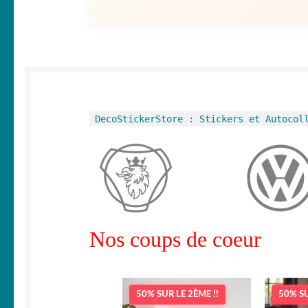
DecoStickerStore : Stickers et Autocol
Nos coups de coeur
50% SUR LE 2ÈME !!
50% SU