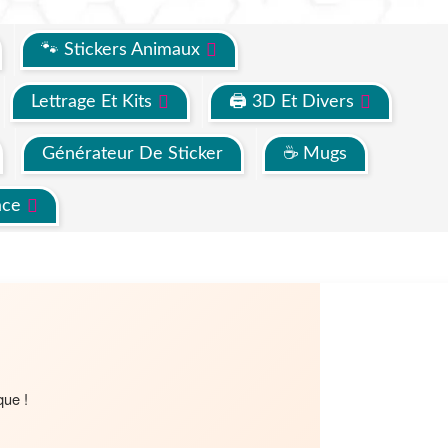
🐾 Stickers Animaux
Lettrage Et Kits
🖨 3D Et Divers
Générateur De Sticker
☕ Mugs
ace
que !