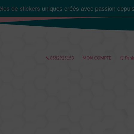
les de stickers
uniques créés avec passion depui
📞0582925153
MON COMPTE
🛒 Pani