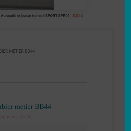
r Autocollant joueur football SPORT SPR09
5,50
€
IER METIER BB44
arbier metier BB44
) par cet article.