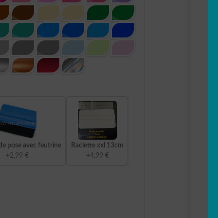
de pose avec feutrine
Raclette xxl 13cm
+2,99 €
+4,99 €