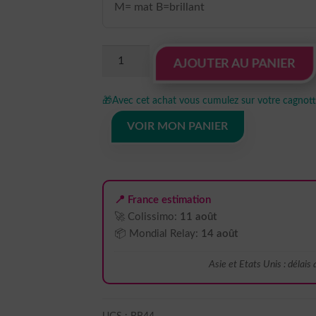
M= mat B=brillant
quantité
AJOUTER AU PANIER
de
Sticker
🎁
Avec cet achat vous cumulez sur votre cagnotte
Autocollant
coiffeur
VOIR MON PANIER
barbier
metier
BB44
📍 France estimation
🚀 Colissimo:
11 août
📦 Mondial Relay:
14 août
Asie et Etats Unis : délais