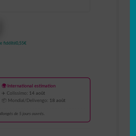
 fidélité
0,55€
🌍 International estimation
✈️ Colissimo:
14 août
📦 Mondial/Delivengo:
18 août
 allongés de 5 jours ouvrés.