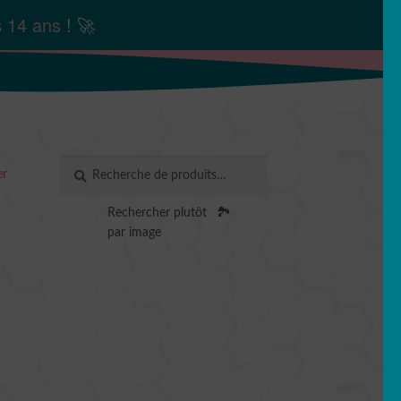
s
14 ans
! 🚀
Recherche
RECHERCHE
er
pour :
Rechercher plutôt
🏞️
par image