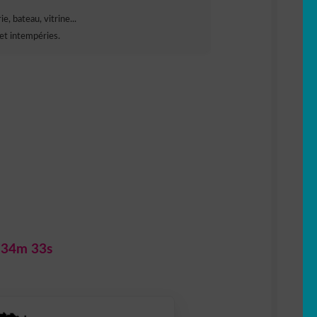
e, bateau, vitrine...
et intempéries.
 34m 32s