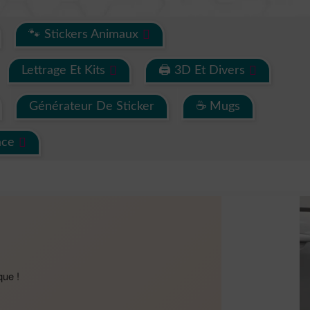
🐾 Stickers Animaux
Lettrage Et Kits
🖨 3D Et Divers
Générateur De Sticker
☕ Mugs
ace
que !