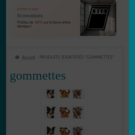
OUVRIR
🛞 Véhicules
OFFRE FLASH
LE
Economisez
MENU
OUVRIR
🐾 Stickers Animaux
-50%
Profitez de
sur le 2ème article
ENFANT
identique !
LE
MENU
OUVRIR
🏡 Stickers décoration maison
ENFANT
LE
MENU
OUVRIR
🛠 Métiers
ENFANT
Accueil
PRODUITS IDENTIFIÉS “GOMMETTES”
LE
MENU
🔴 Gommettes
gommettes
ENFANT
OUVRIR
⌨️ Stickers Apple/PC
LE
MENU
bob
ENFANT
🧽Buanderie
🤩 Célébrité