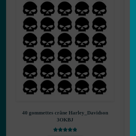
40 gommettes crâne Harley_Davidson
3OKBJ
Note
5
sur 5