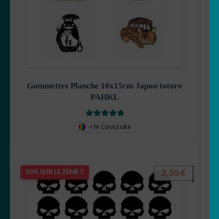
Gommettes Planche 10x15cm Japon totoro
PAHKL
Note
5
sur 5
+79 COULEURS
2,50
€
50% SUR LE 2ÈME !!