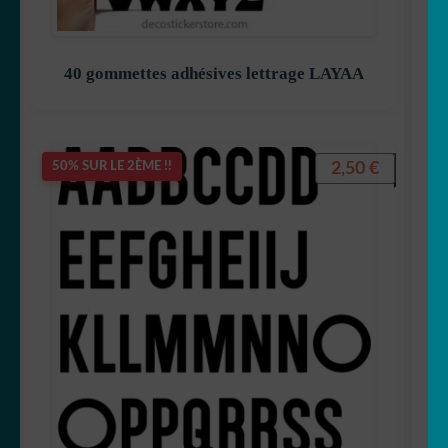
40 gommettes adhésives lettrage LAYAA
2,50
€
50% SUR LE 2ÈME !!