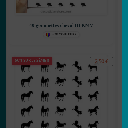
40 gommettes cheval HFKMV
+79 COULEURS
2,50
€
50% SUR LE 2ÈME !!