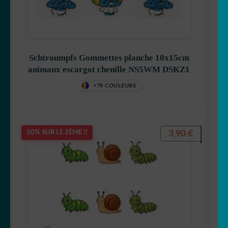
MENU
Générateur de sticker
ENFANT
☕ Mugs
Schtroumpfs Gommettes planche 10x15cm
Fait au Japon 🇯🇵
animaux escargot chenille NS5WM DSKZ1
+79 COULEURS
OUVRIR
Votre espace
LE
MENU
ENFANT
3,90
€
50% SUR LE 2ÈME !!