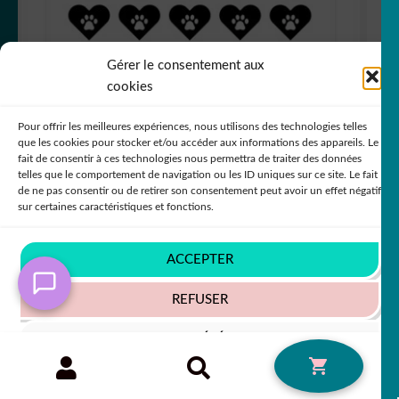
Gérer le consentement aux
cookies
Pour offrir les meilleures expériences, nous utilisons des technologies telles
que les cookies pour stocker et/ou accéder aux informations des appareils. Le
fait de consentir à ces technologies nous permettra de traiter des données
telles que le comportement de navigation ou les ID uniques sur ce site. Le fait
40 gommettes adhésives chien IKGNA
de ne pas consentir ou de retirer son consentement peut avoir un effet négatif
sur certaines caractéristiques et fonctions.
+79 COULEURS
ACCEPTER
2,50
€
REFUSER
50% SUR LE 2ÈME !!
VOIR LES PRÉFÉRENCES
Recherche
RECHERCHE
0
pour :
Politique de cookies
Politique de confidentialité