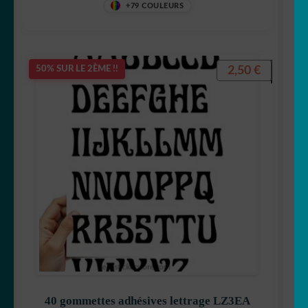
+79 COULEURS
2,50
€
50% SUR LE 2ÈME !!
40 gommettes adhésives lettrage LZ3EA