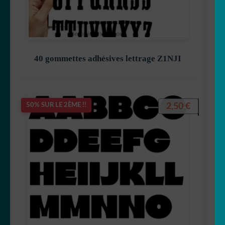
40 gommettes adhésives lettrage Z1NJI
2,50
€
50% SUR LE 2ÈME !!