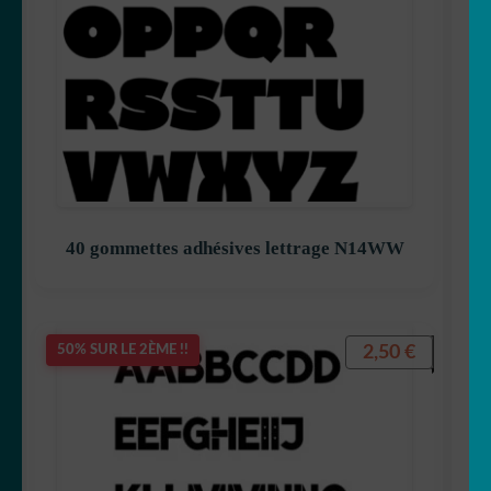
40 gommettes adhésives lettrage N14WW
2,50
€
50% SUR LE 2ÈME !!