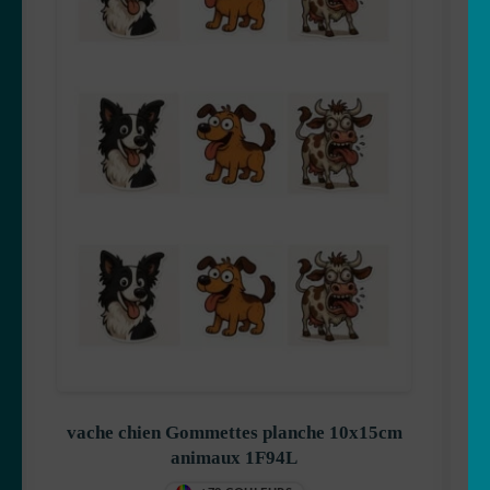
🇫🇷 france
🇯🇵 japon
🗻 montagne
Origami
Pour vos fenêtres
❤️St Valentin
☠️ Tête de mort
TOP Marques
vache chien Gommettes planche 10x15cm
animaux 1F94L
Tribal/tatoo