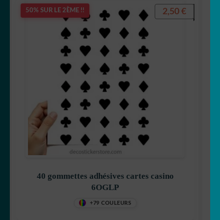
2,50
€
50% SUR LE 2ÈME !!
40 gommettes adhésives cartes casino
6OGLP
+79 COULEURS