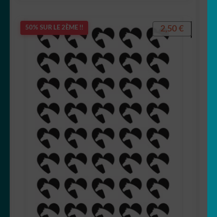
2,50
€
50% SUR LE 2ÈME !!