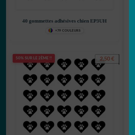
40 gommettes adhésives chien EP3UH
+79 COULEURS
2,50
€
50% SUR LE 2ÈME !!