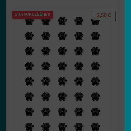
2,50
€
50% SUR LE 2ÈME !!