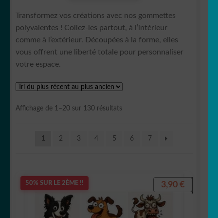
Transformez vos créations avec nos gommettes
🖋 citations
polyvalentes ! Collez-les partout, à l’intérieur
comme à l’extérieur. Découpées à la forme, elles
🍽 Cuisine
vous offrent une liberté totale pour personnaliser
votre espace.
🛁 Salle de bain
🚽 WC
Trié
Affichage de 1–20 sur 130 résultats
du
👀 Disney
plus
1
2
3
4
5
6
7
récent
💐 Fleurs & Végétaux
au
plus
ancien
🧟‍♀️ Halloween
3,90
€
50% SUR LE 2ÈME !!
Stickers imprimés