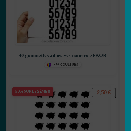
40 gommettes adhésives numéro 7FKOR
+79 COULEURS
2,50
€
50% SUR LE 2ÈME !!