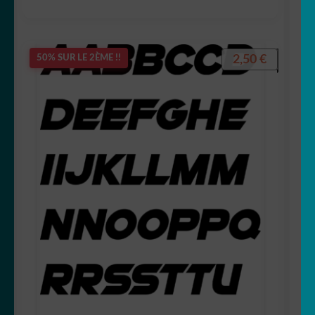
2,50
€
50% SUR LE 2ÈME !!