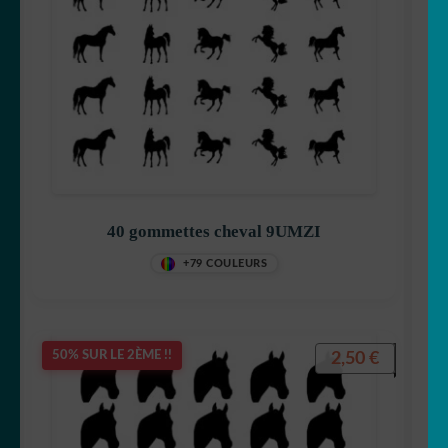
40 gommettes cheval 9UMZI
+79 COULEURS
2,50
€
50% SUR LE 2ÈME !!