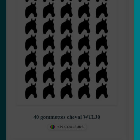
40 gommettes cheval W1LJ0
+79 COULEURS