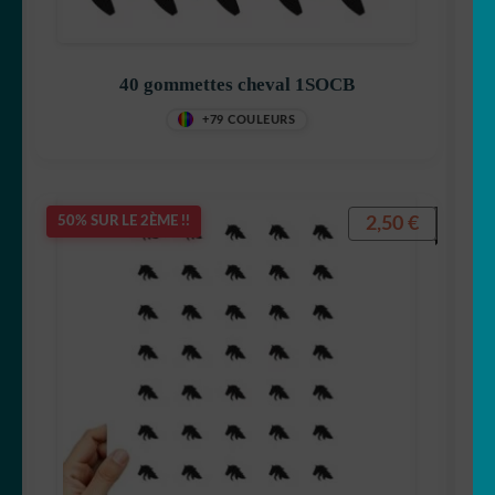
40 gommettes cheval 1SOCB
+79 COULEURS
2,50
€
50% SUR LE 2ÈME !!