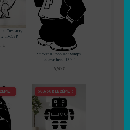
lant Toy-story
ro 2 TMCSP
80
€
Sticker Autocollant wimpy
popeye hero H2404
5,50
€
2ÈME !!
50% SUR LE 2ÈME !!