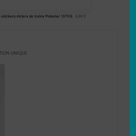
4 stickers étriers de freins Polestar 157VQ
6,90
€
TION UNIQUE