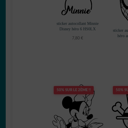
sticker autocollant Minnie
Disney héro 6 HS0LX
sticker a
héro 
7,80
€
50% SUR LE 2ÈME !!
50% SU