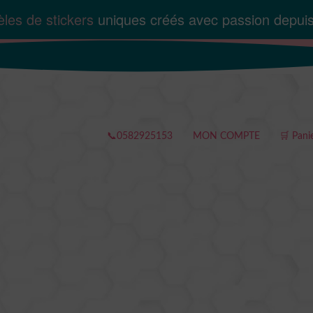
les de stickers
uniques créés avec passion depui
📞0582925153
MON COMPTE
🛒 Pani