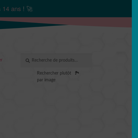
s
14 ans
! 🚀
Recherche
RECHERCHE
er
pour :
Rechercher plutôt
🏞️
par image