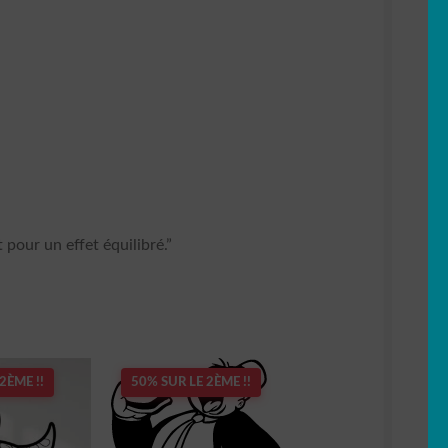
our un effet équilibré.”
2ÈME !!
50% SUR LE 2ÈME !!