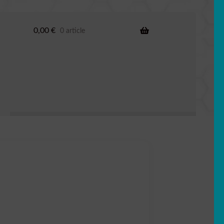
0,00
€
0 article