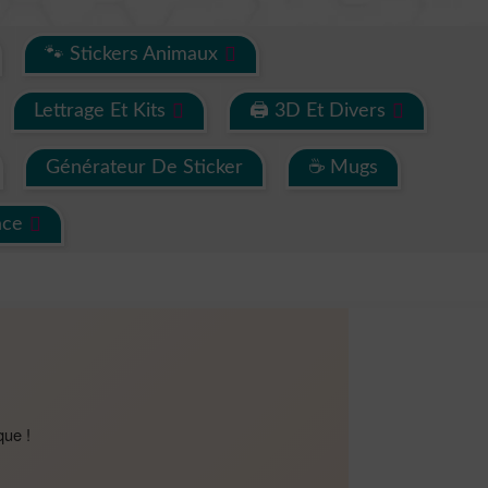
🐾 Stickers Animaux
Lettrage Et Kits
🖨 3D Et Divers
Générateur De Sticker
☕ Mugs
ace
que !