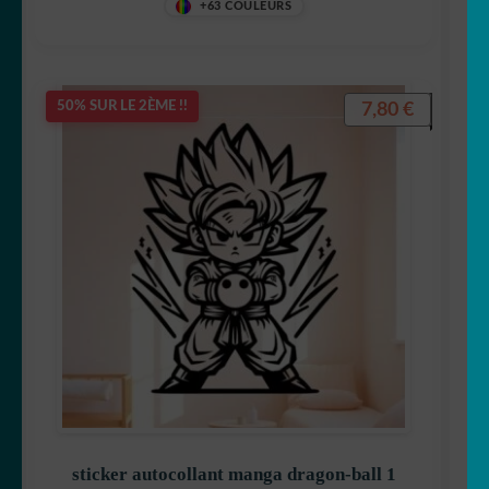
+63 COULEURS
7,80
€
50% SUR LE 2ÈME !!
sticker autocollant manga dragon-ball 1