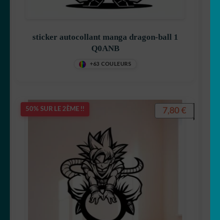
sticker autocollant manga dragon-ball 1
Q0ANB
+63 COULEURS
7,80
€
50% SUR LE 2ÈME !!