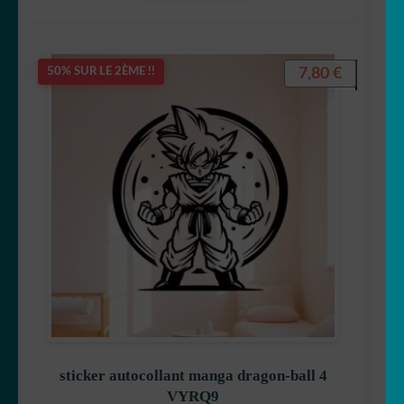
7,80
€
50% SUR LE 2ÈME !!
Tic et Tac
Tintin
Titeuf
sticker autocollant manga dragon-ball 4
VYRQ9