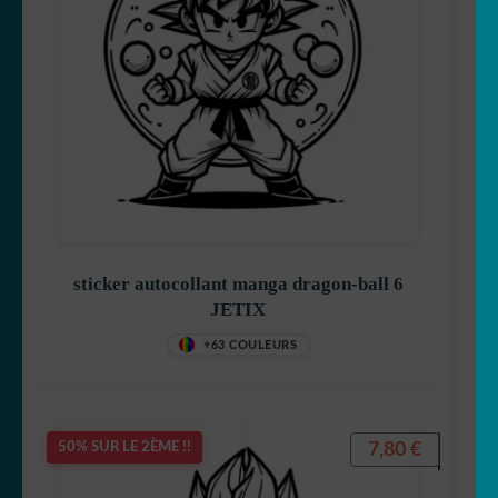
sticker autocollant manga dragon-ball 6
JETIX
+63 COULEURS
7,80
€
50% SUR LE 2ÈME !!