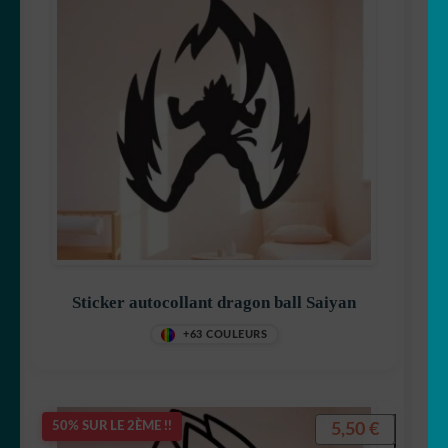
Sticker autocollant dragon ball Saiyan
+63 COULEURS
5,50
€
50% SUR LE 2ÈME !!