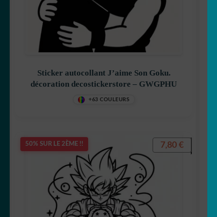
Félix le chat
Sticker autocollant J’aime Son Goku.
Garfield
décoration decostickerstore – GWGPHU
+63 COULEURS
Gaston Lagaffe
7,80
€
50% SUR LE 2ÈME !!
Goldorak