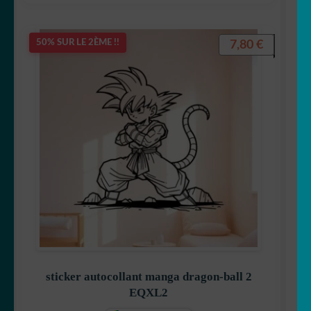
7,80
€
50% SUR LE 2ÈME !!
sticker autocollant manga dragon-ball 2
EQXL2