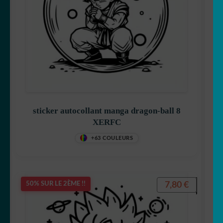
Stitch
sticker autocollant manga dragon-ball 8
Mangas
XERFC
+63 COULEURS
Mario Bross
7,80
€
50% SUR LE 2ÈME !!