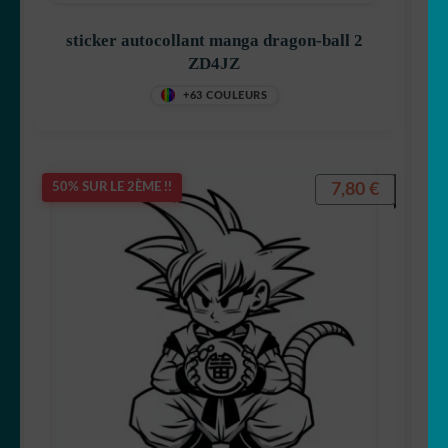
Générateur de sticker
sticker autocollant manga dragon-ball 2
ZD4JZ
☕ Mugs
+63 COULEURS
Fait au Japon 🇯🇵
OUVRIR
Votre espace
7,80
€
50% SUR LE 2ÈME !!
LE
MENU
ENFANT