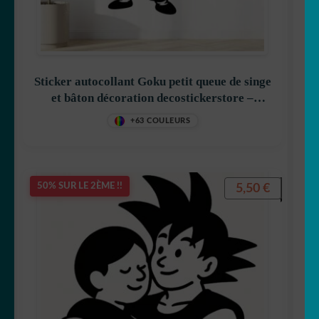
Captain America
Sticker autocollant Goku petit queue de singe
et bâton décoration decostickerstore –
Disney
LG9D8P
+63 COULEURS
5,50
€
50% SUR LE 2ÈME !!
Dora
Dragon Ball