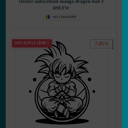
sticker autocollant manga dragon-ball 3
D9LTW
Shrek
+63 COULEURS
7,80
€
50% SUR LE 2ÈME !!
Shezow
Albator
Princesses