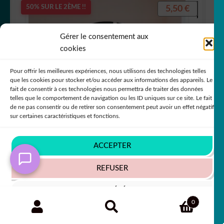
5,50
€
50% SUR LE 2ÈME !!
Gérer le consentement aux
cookies
Pour offrir les meilleures expériences, nous utilisons des technologies telles
que les cookies pour stocker et/ou accéder aux informations des appareils. Le
fait de consentir à ces technologies nous permettra de traiter des données
telles que le comportement de navigation ou les ID uniques sur ce site. Le fait
de ne pas consentir ou de retirer son consentement peut avoir un effet négatif
sur certaines caractéristiques et fonctions.
ACCEPTER
REFUSER
Sticker autocollant dragon ball Goku petit
VOIR LES PRÉFÉRENCES
Recherche
RECHERCHE
0
Note
5.00
sur
+63 COULEURS
pour :
Politique de cookies
Politique de confidentialité
5