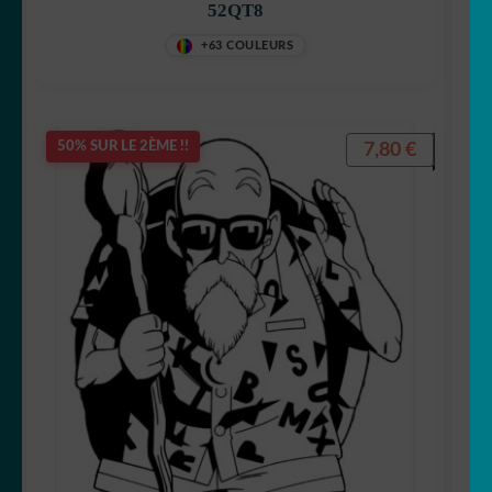
52QT8
+63 COULEURS
7,80
€
50% SUR LE 2ÈME !!