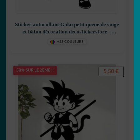
Betty Boop
Sticker autocollant Goku petit queue de singe
et bâton décoration decostickerstore –
JPMJ5P
+63 COULEURS
Bluey
5,50
€
50% SUR LE 2ÈME !!
Bob l’éponge
Calimero