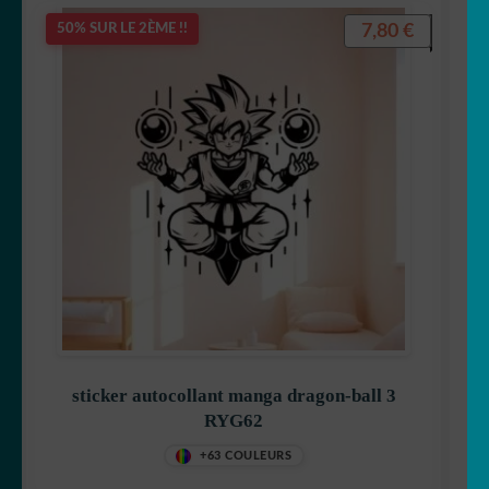
7,80
€
50% SUR LE 2ÈME !!
sticker autocollant manga dragon-ball 3
RYG62
+63 COULEURS