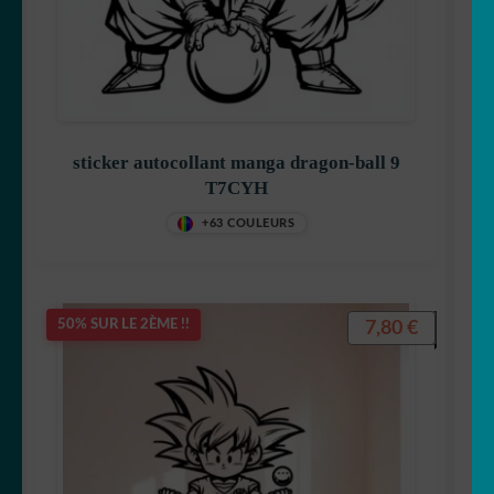
sticker autocollant manga dragon-ball 9
T7CYH
+63 COULEURS
7,80
€
50% SUR LE 2ÈME !!