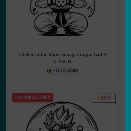
Hello Kitty
sticker autocollant manga dragon-ball 9
CJGCD
Iron Man
+63 COULEURS
Jack
7,80
€
50% SUR LE 2ÈME !!
Les Minions