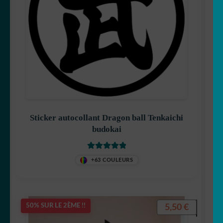
Sticker autocollant Dragon ball Tenkaichi
budokai
Note
5.00
sur
+63 COULEURS
5
5,50
€
50% SUR LE 2ÈME !!