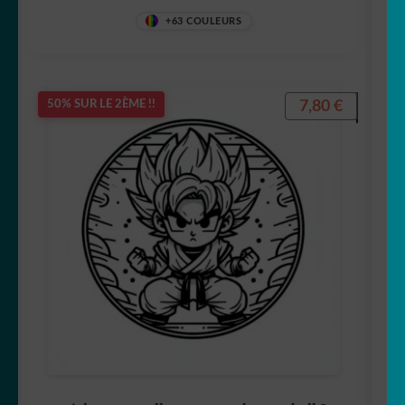
Totoro
+63 COULEURS
7,80
€
50% SUR LE 2ÈME !!
Winnie
reine des neiges
Schtroumps