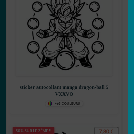
sticker autocollant manga dragon-ball 5
VXXVO
+63 COULEURS
7,80
€
50% SUR LE 2ÈME !!