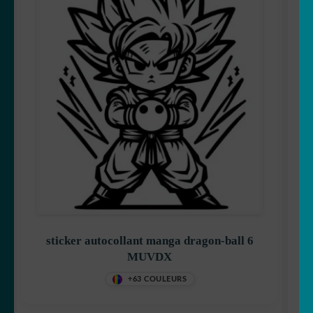
Pikachu
Pirates
Tchoupi
sticker autocollant manga dragon-ball 6
MUVDX
pokemon
+63 COULEURS