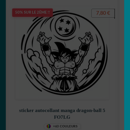
7,80
€
50% SUR LE 2ÈME !!
Simpson
Snoopy
Starwars
sticker autocollant manga dragon-ball 5
FO7LG
Spiderman
+63 COULEURS