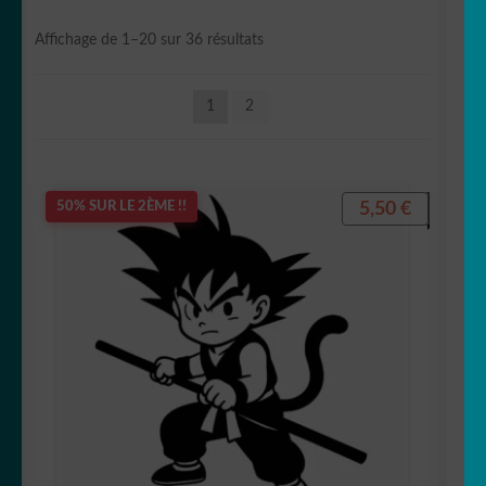
Astronaute
Trié
Affichage de 1–20 sur 36 résultats
du
plus
1
2
récent
Babar
au
plus
ancien
5,50
€
50% SUR LE 2ÈME !!
Barbapapa
Barbie
Batman