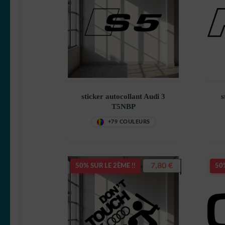
sticker autocollant Audi 3
s
T5NBP
+79 COULEURS
7,80
€
50% SUR LE 2ÈME !!
50%