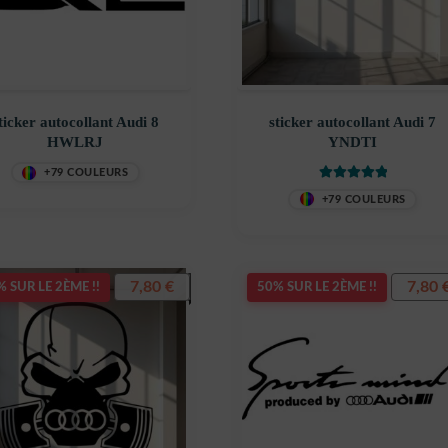
ticker autocollant Audi 8
sticker autocollant Audi 7
HWLRJ
YNDTI
+79 COULEURS
Note
5
sur 5
+79 COULEURS
7,80
€
7,80
 SUR LE 2ÈME !!
50% SUR LE 2ÈME !!