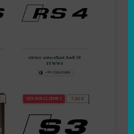
sticker autocollant Audi 10
4YWW4
+79 COULEURS
€
7,80
€
50% SUR LE 2ÈME !!