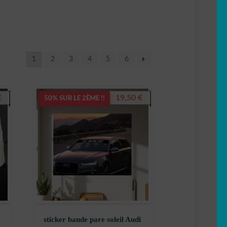
1
2
3
4
5
6
€
19,50
€
50% SUR LE 2ÈME !!
sticker bande pare soleil Audi