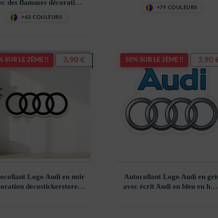
ec des flammes décoration
+79 COULEURS
ecostickerstore – 69IQXR
+63 COULEURS
3,90
€
3,90
 SUR LE 2ÈME !!
50% SUR LE 2ÈME !!
ocollant Logo Audi en noir
Autocollant Logo Audi en gri
oration decostickerstore –
avec écrit Audi en bleu en hau
NIRHGT
du logo décoration
decostickerstore – O9MPXV