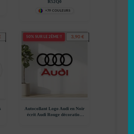
R52Q0
+79 COULEURS
€
3,90
€
50% SUR LE 2ÈME !!
s
Autocollant Logo Audi en Noir
t
écrit Audi Rouge décoration
decostickerstore – DCW5C1