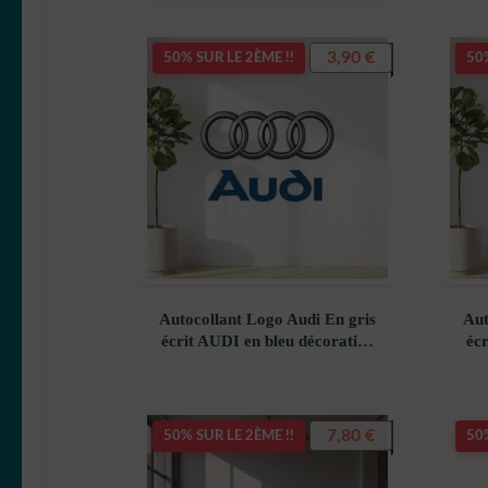
3,90
€
50% SUR LE 2ÈME !!
50%
Autocollant Logo Audi En gris
Aut
écrit AUDI en bleu décoration
éc
decostickerstore – UDSTWK
de
7,80
€
50% SUR LE 2ÈME !!
50%