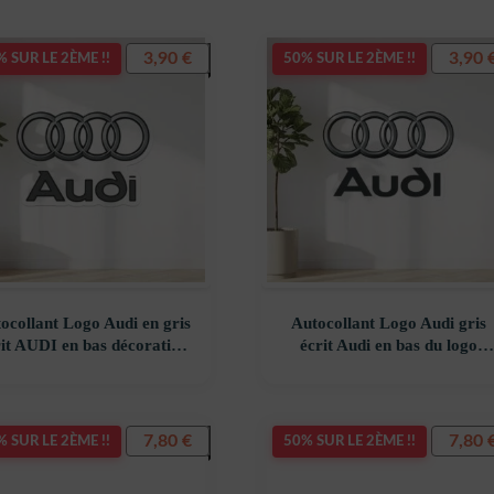
3,90
€
3,90
 SUR LE 2ÈME !!
50% SUR LE 2ÈME !!
ocollant Logo Audi en gris
Autocollant Logo Audi gris
rit AUDI en bas décoration
écrit Audi en bas du logo
costickerstore – AHOKXM
décoration decostickerstore 
JNODX1
7,80
€
7,80
 SUR LE 2ÈME !!
50% SUR LE 2ÈME !!