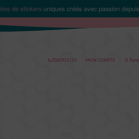
les de stickers
uniques créés avec passion depui
📞0582925153
MON COMPTE
🛒 Pani