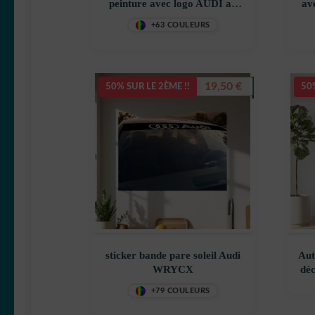
peinture avec logo AUDI au
av
milieu décoration
d
+63 COULEURS
decostickerstore – FEUCML
19,50
€
50% SUR LE 2ÈME !!
50%
sticker bande pare soleil Audi
Aut
WRYCX
déc
+79 COULEURS