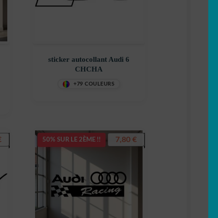
sticker autocollant Audi 6
CHCHA
+79 COULEURS
€
7,80
€
50% SUR LE 2ÈME !!