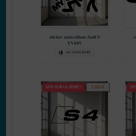
sticker autocollant Audi 9
s
EV68S
+63 COULEURS
7,80
€
50% SUR LE 2ÈME !!
50%