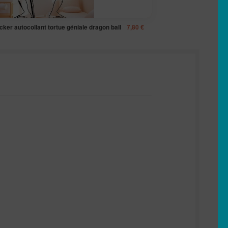
icker autocollant tortue géniale dragon ball
7,80
€