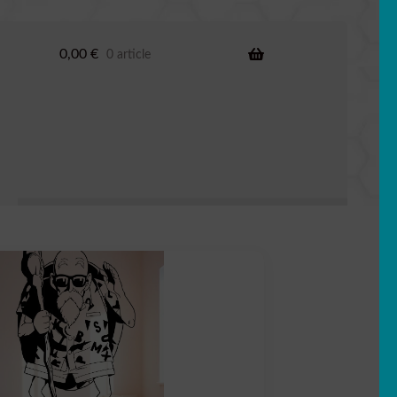
0,00
€
0 article