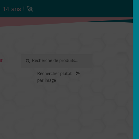
s
14 ans
! 🚀
Recherche
RECHERCHE
er
pour :
Rechercher plutôt
🏞️
par image