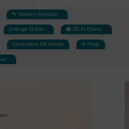
🐾 Stickers Animaux
Lettrage Et Kits
🖨 3D Et Divers
Générateur De Sticker
☕ Mugs
ace
que !