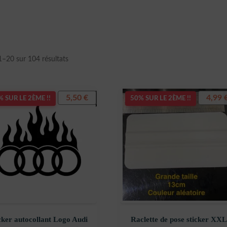
Trié
1–20 sur 104 résultats
du
plus
récent
5,50
€
4,99
 SUR LE 2ÈME !!
50% SUR LE 2ÈME !!
au
plus
ancien
cker autocollant Logo Audi
Raclette de pose sticker XXL