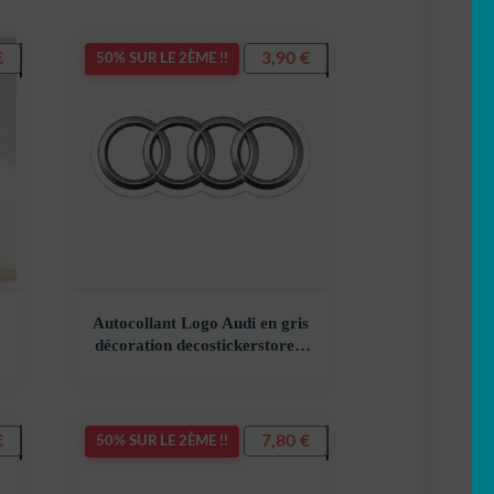
€
3,90
€
50% SUR LE 2ÈME !!
Autocollant Logo Audi en gris
décoration decostickerstore –
–
2NSSAG
€
7,80
€
50% SUR LE 2ÈME !!