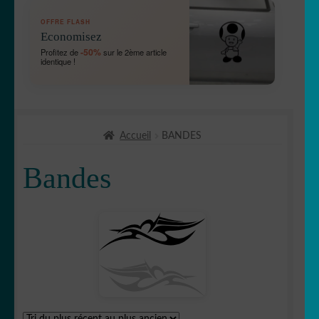
OUVRIR
🛞 Véhicules
OFFRE FLASH
LE
Economisez
MENU
🛻 4X4
-50%
Profitez de
sur le 2ème article
ENFANT
identique !
Bébé à bord
Chien à bord
Accueil
BANDES
Etriers de frein
Bandes
OUVRIR
🚘 Auto
LE
MENU
Bandes capot
ENFANT
Bandes
✈ avion