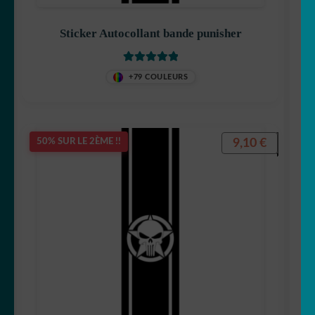
Sticker Autocollant bande punisher
Note
5
sur 5
+79 COULEURS
9,10
€
50% SUR LE 2ÈME !!