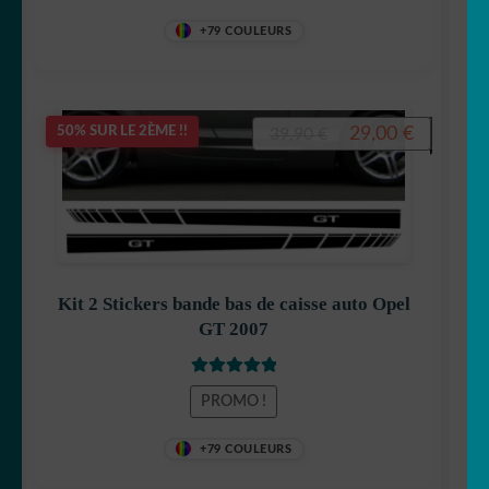
+79 COULEURS
Le
Le
29,00
€
50% SUR LE 2ÈME !!
39,90
€
prix
prix
initial
actuel
était :
est :
39,90 €.
29,00 €.
Kit 2 Stickers bande bas de caisse auto Opel
GT 2007
Note
5.00
sur
PROMO !
5
+79 COULEURS