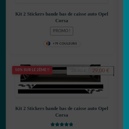
était :
est :
39,90 €.
29,00 €.
Kit 2 Stickers bande bas de caisse auto Opel
Corsa
PROMO !
+79 COULEURS
Le
Le
29,00
€
50% SUR LE 2ÈME !!
39,90
€
prix
prix
initial
actuel
était :
est :
39,90 €.
29,00 €.
Kit 2 Stickers bande bas de caisse auto Opel
Corsa