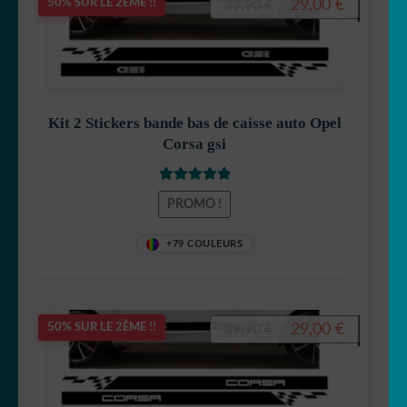
Le
Le
29,00
€
50% SUR LE 2ÈME !!
39,90
€
prix
prix
initial
actuel
était :
est :
39,90 €.
29,00 €.
Kit 2 Stickers bande bas de caisse auto Opel
Corsa gsi
Note
5
sur 5
PROMO !
+79 COULEURS
Le
Le
29,00
€
50% SUR LE 2ÈME !!
39,90
€
prix
prix
initial
actuel