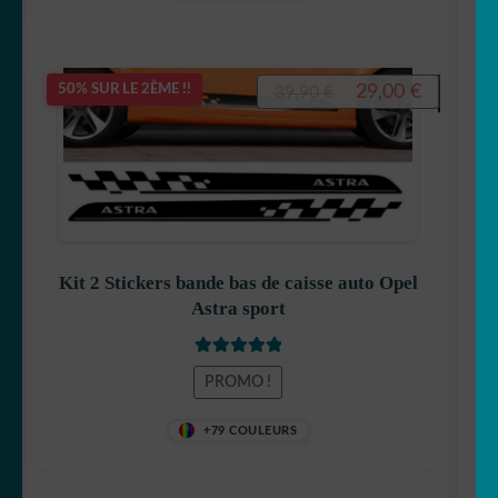
Le
Le
29,00
€
50% SUR LE 2ÈME !!
39,90
€
prix
prix
initial
actuel
était :
est :
39,90 €.
29,00 €.
Kit 2 Stickers bande bas de caisse auto Opel
Astra sport
Note
5.00
sur
PROMO !
5
+79 COULEURS