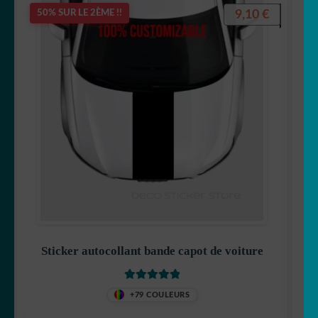
9,10
€
50% SUR LE 2ÈME !!
Sticker autocollant bande capot de voiture
Note
5
sur 5
+79 COULEURS