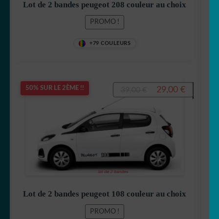
Lot de 2 bandes peugeot 208 couleur au choix
PROMO !
+79 COULEURS
Le
Le
29,00
€
50% SUR LE 2ÈME !!
39,00
€
prix
prix
initial
actuel
était :
est :
39,00 €.
29,00 €.
Lot de 2 bandes peugeot 108 couleur au choix
PROMO !