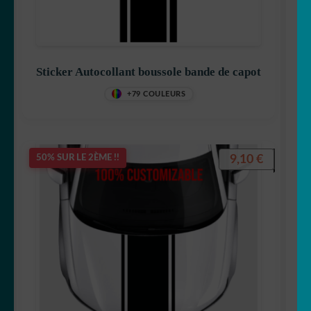
Sticker Autocollant boussole bande de capot
+79 COULEURS
9,10
€
50% SUR LE 2ÈME !!