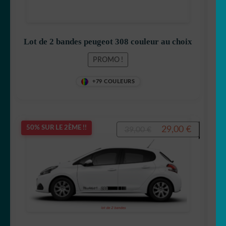
39,00 €.
29,00 €.
Lot de 2 bandes peugeot 308 couleur au choix
PROMO !
+79 COULEURS
Le
Le
29,00
€
50% SUR LE 2ÈME !!
39,00
€
prix
prix
initial
actuel
était :
est :
39,00 €.
29,00 €.