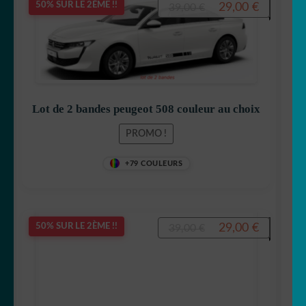
Le
Le
29,00
€
50% SUR LE 2ÈME !!
39,00
€
prix
prix
initial
actuel
était :
est :
39,00 €.
29,00 €.
Lot de 2 bandes peugeot 508 couleur au choix
PROMO !
+79 COULEURS
Le
Le
29,00
€
50% SUR LE 2ÈME !!
39,00
€
prix
prix
initial
actuel
était :
est :