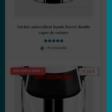
Sticker autocollant bande liseret double
capot de voiture
Note
5
sur 5
+79 COULEURS
9,10
€
50% SUR LE 2ÈME !!