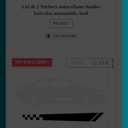
ENFANT
Lot de 2 Stickers autocollants bandes
latérales automobile Audi
PROMO !
+79 COULEURS
Le
Le
15,90
€
50% SUR LE 2ÈME !!
19,90
€
prix
prix
initial
actuel
était :
est :
19,90 €.
15,90 €.