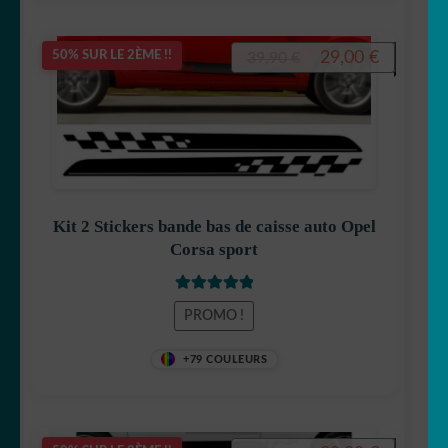
Le
Le
29,00
€
50% SUR LE 2ÈME !!
39,90
€
prix
prix
initial
actuel
était :
est :
39,90 €.
29,00 €.
Kit 2 Stickers bande bas de caisse auto Opel
Corsa sport
Note
5.00
sur
PROMO !
5
+79 COULEURS