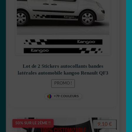
initial
actuel
était :
est :
19,90 €.
15,90 €.
Lot de 2 Stickers autocollants bandes
latérales automobile kangoo Renault QF3
PROMO !
+79 COULEURS
9,10
€
50% SUR LE 2ÈME !!