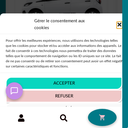
était :
est :
39,00 €.
29,00 €.
Gérer le consentement aux
cookies
Lot de 2 bandes peugeot 108 couleur au choix
Pour offrir les meilleures expériences, nous utilisons des technologies telles
que les cookies pour stocker et/ou accéder aux informations des appareils. Le
PROMO !
fait de consentir à ces technologies nous permettra de traiter des données
telles que le comportement de navigation ou les ID uniques sur ce site. Le fait
+79 COULEURS
de ne pas consentir ou de retirer son consentement peut avoir un effet négatif
sur certaines caractéristiques et fonctions.
ACCEPTER
Le
Le
29,00
€
50% SUR LE 2ÈME !!
39,90
€
prix
prix
REFUSER
initial
actuel
VOIR LES PRÉFÉRENCES
était :
est :
Recherche
RECHERCHE
0
39,90 €.
29,00 €.
pour :
Politique de cookies
Politique de confidentialité