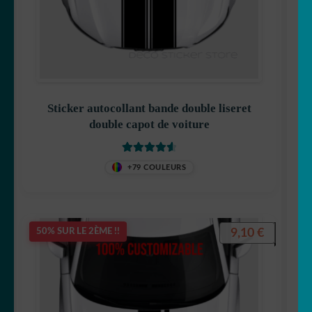
Sticker autocollant bande double liseret
double capot de voiture
Note
4.67
+79 COULEURS
sur 5
9,10
€
50% SUR LE 2ÈME !!