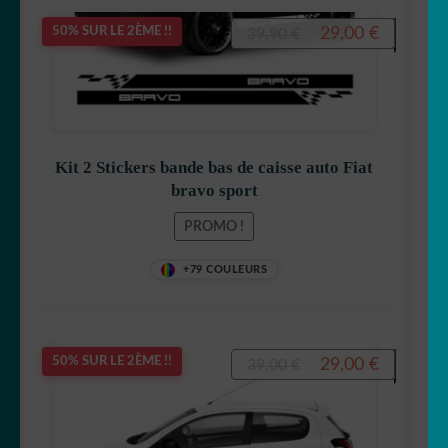
Le
Le
29,00
€
50% SUR LE 2ÈME !!
39,90
€
prix
prix
initial
actuel
était :
est :
39,90 €.
29,00 €.
Kit 2 Stickers bande bas de caisse auto Fiat
bravo sport
PROMO !
+79 COULEURS
Le
Le
29,00
€
50% SUR LE 2ÈME !!
39,00
€
prix
prix
initial
actuel