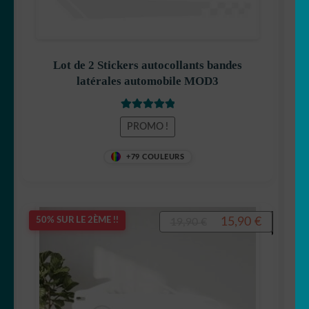
Lot de 2 Stickers autocollants bandes
latérales automobile MOD3
Note
5.00
sur
PROMO !
5
+79 COULEURS
Le
Le
15,90
€
50% SUR LE 2ÈME !!
19,90
€
prix
prix
initial
actuel
était :
est :
19,90 €.
15,90 €.