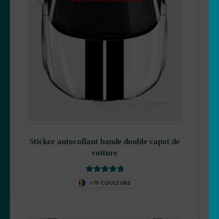
Sticker autocollant bande double capot de
voiture
Note
5
sur 5
+79 COULEURS