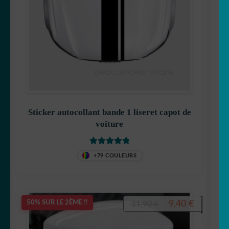
Sticker autocollant bande 1 liseret capot de
voiture
Note
5.00
sur
+79 COULEURS
5
Le
Le
9,40
€
50% SUR LE 2ÈME !!
11,90
€
prix
prix