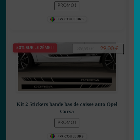
Note
5
sur 5
PROMO !
+79 COULEURS
Le
Le
29,00
€
50% SUR LE 2ÈME !!
39,90
€
prix
prix
initial
actuel
était :
est :
39,90 €.
29,00 €.
Kit 2 Stickers bande bas de caisse auto Opel
Corsa
PROMO !
+79 COULEURS