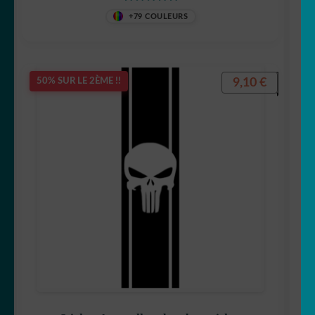
Note
5
sur 5
+79 COULEURS
9,10
€
50% SUR LE 2ÈME !!