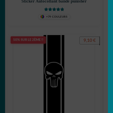
Sticker Autocollant bande punisher
Note
5
sur 5
+79 COULEURS
9,10
€
50% SUR LE 2ÈME !!