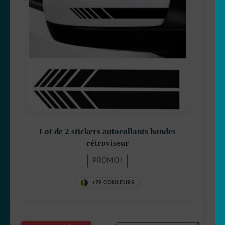
initial
actuel
était :
est :
11,90 €.
9,40 €.
Lot de 2 stickers autocollants bandes
rétroviseur
PROMO !
+79 COULEURS