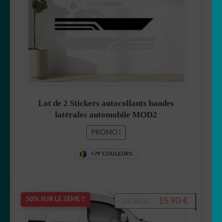
Lot de 2 Stickers autocollants bandes
latérales automobile MOD2
PROMO !
+79 COULEURS
Le
Le
15,90
€
50% SUR LE 2ÈME !!
19,90
€
prix
prix