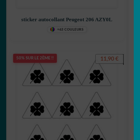
sticker autocollant Peugeot 206 AZY0L
+63 COULEURS
11,90
€
50% SUR LE 2ÈME !!