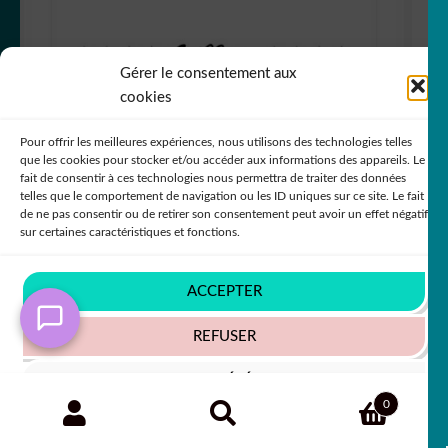
Gérer le consentement aux
cookies
Pour offrir les meilleures expériences, nous utilisons des technologies telles
que les cookies pour stocker et/ou accéder aux informations des appareils. Le
fait de consentir à ces technologies nous permettra de traiter des données
telles que le comportement de navigation ou les ID uniques sur ce site. Le fait
de ne pas consentir ou de retirer son consentement peut avoir un effet négatif
sur certaines caractéristiques et fonctions.
ACCEPTER
REFUSER
sticker autocollant Jeep lot de 12 9YJTU
VOIR LES PRÉFÉRENCES
Recherche
RECHERCHE
0
+79 COULEURS
pour :
Politique de cookies
Politique de confidentialité