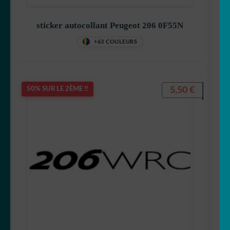
sticker autocollant Peugeot 206 0F55N
+63 COULEURS
5,50
€
50% SUR LE 2ÈME !!