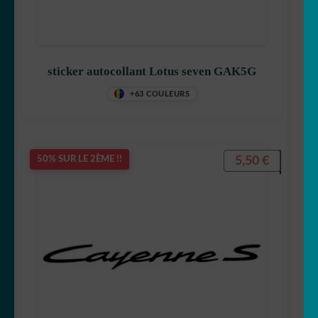
sticker autocollant Lotus seven GAK5G
+63 COULEURS
5,50
€
50% SUR LE 2ÈME !!