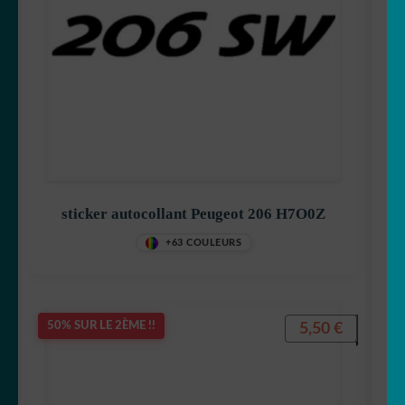
sticker autocollant Peugeot 206 H7O0Z
+63 COULEURS
5,50
€
50% SUR LE 2ÈME !!