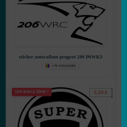
sticker autocollant peugeot 206 P6WK3
+79 COULEURS
5,50
€
50% SUR LE 2ÈME !!