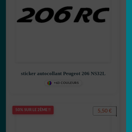
sticker autocollant Peugeot 206 NS32L
+63 COULEURS
5,50
€
50% SUR LE 2ÈME !!