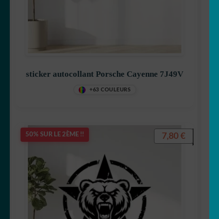
sticker autocollant Porsche Cayenne 7J49V
+63 COULEURS
7,80
€
50% SUR LE 2ÈME !!