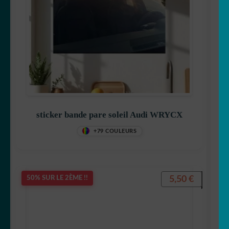
sticker bande pare soleil Audi WRYCX
+79 COULEURS
5,50
€
50% SUR LE 2ÈME !!