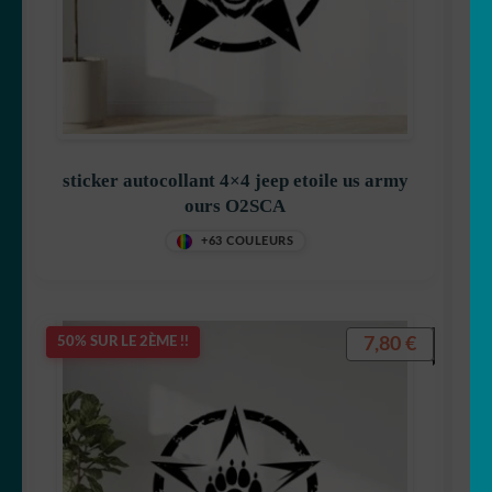
sticker autocollant 4×4 jeep etoile us army
ours O2SCA
+63 COULEURS
7,80
€
50% SUR LE 2ÈME !!