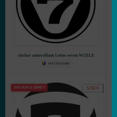
sticker autocollant Lotus seven W2ZLE
+63 COULEURS
5,50
€
50% SUR LE 2ÈME !!