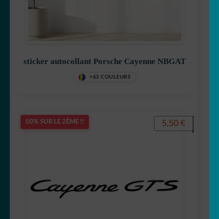
sticker autocollant Porsche Cayenne NBGAT
+63 COULEURS
5,50
€
50% SUR LE 2ÈME !!