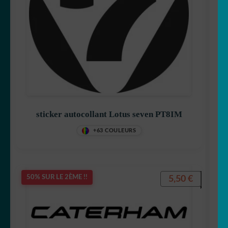
sticker autocollant Lotus seven PT8IM
+63 COULEURS
5,50
€
50% SUR LE 2ÈME !!