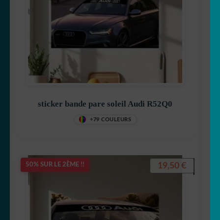
sticker bande pare soleil Audi R52Q0
+79 COULEURS
19,50
€
50% SUR LE 2ÈME !!