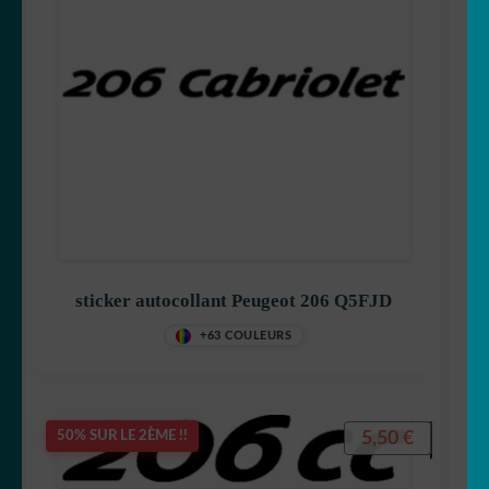
sticker autocollant Peugeot 206 Q5FJD
+63 COULEURS
5,50
€
50% SUR LE 2ÈME !!