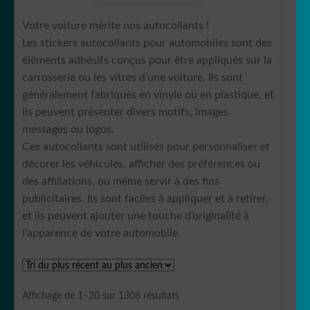
🚲 Bike/vélo
Votre voiture mérite nos autocollants !
Jeune Conducteur
Les stickers autocollants pour automobiles sont des
éléments adhésifs conçus pour être appliqués sur la
OUVRIR
🚚 Camion
carrosserie ou les vitres d’une voiture. Ils sont
LE
généralement fabriqués en vinyle ou en plastique, et
MENU
🚍 Camping car
ils peuvent présenter divers motifs, images,
ENFANT
messages ou logos.
OUVRIR
Ces autocollants sont utilisés pour personnaliser et
🏍️ Moto
LE
décorer les véhicules, afficher des préférences ou
MENU
des affiliations, ou même servir à des fins
🚘 JDM
ENFANT
publicitaires. Ils sont faciles à appliquer et à retirer,
et ils peuvent ajouter une touche d’originalité à
⚓️ Stickers Nautique
l’apparence de votre automobile.
OUVRIR
🐾 Stickers Animaux
LE
MENU
OUVRIR
🏡 Stickers décoration maison
Trié
Affichage de 1–20 sur 1306 résultats
ENFANT
LE