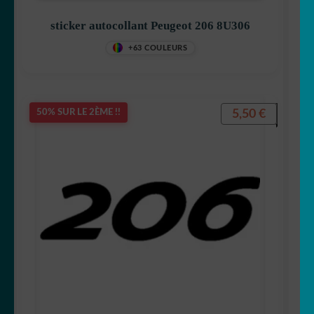
sticker autocollant Peugeot 206 8U306
+63 COULEURS
5,50
€
50% SUR LE 2ÈME !!