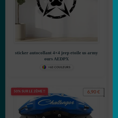
sticker autocollant 4×4 jeep etoile us army
ours AEDPX
+63 COULEURS
6,90
€
50% SUR LE 2ÈME !!