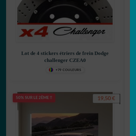
Lot de 4 stickers étriers de frein Dodge
challenger CZEA0
+79 COULEURS
19,50
€
50% SUR LE 2ÈME !!