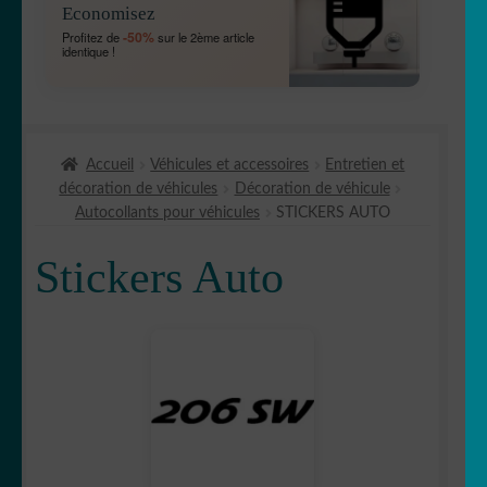
Economisez
MENU
🛻 4X4
-50%
Profitez de
sur le 2ème article
ENFANT
identique !
Bébé à bord
Chien à bord
Accueil
Véhicules et accessoires
Entretien et
décoration de véhicules
Décoration de véhicule
Etriers de frein
Autocollants pour véhicules
STICKERS AUTO
OUVRIR
🚘 Auto
Stickers Auto
LE
MENU
Bandes capot
ENFANT
Bandes
✈ avion