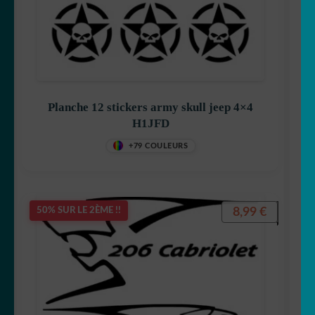
Planche 12 stickers army skull jeep 4×4
H1JFD
+79 COULEURS
8,99
€
50% SUR LE 2ÈME !!