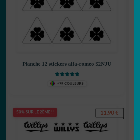
Planche 12 stickers alfa-romeo S2NJU
Note
5
sur 5
+79 COULEURS
11,90
€
50% SUR LE 2ÈME !!