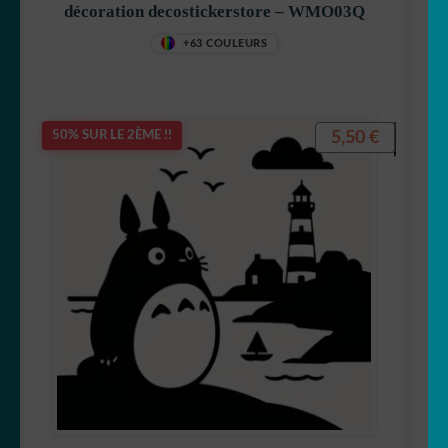
décoration decostickerstore – WMO03Q
+63 COULEURS
5,50
€
50% SUR LE 2ÈME !!