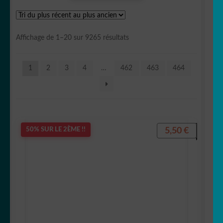
OUVRIR
Votre espace
LE
Trié
Affichage de 1–20 sur 9265 résultats
MENU
du
ENFANT
plus
1
2
3
4
…
462
463
464
récent
au
plus
ancien
5,50
€
50% SUR LE 2ÈME !!