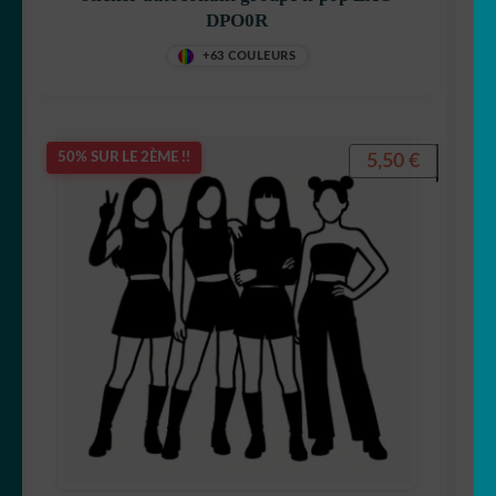
DPO0R
+63 COULEURS
5,50
€
50% SUR LE 2ÈME !!