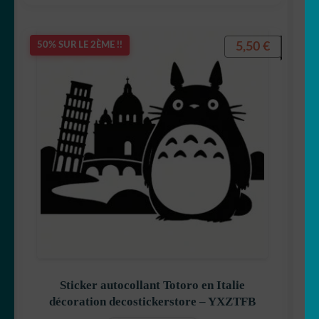
5,50
€
50% SUR LE 2ÈME !!
Sticker autocollant Totoro en Italie
décoration decostickerstore – YXZTFB