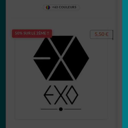
8QTTQQ
+63 COULEURS
5,50
€
50% SUR LE 2ÈME !!