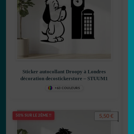
Sticker autocollant Droopy à Londres
décoration decostickerstore – STUUM1
+63 COULEURS
5,50
€
50% SUR LE 2ÈME !!