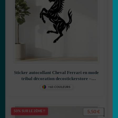
Sticker autocollant Cheval Ferrari en mode
tribal décoration decostickerstore –
CM6U0H
+63 COULEURS
5,50
€
50% SUR LE 2ÈME !!