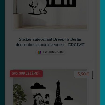
Sticker autocollant Droopy à Berlin
décoration decostickerstore – EDGIWF
+63 COULEURS
5,50
€
50% SUR LE 2ÈME !!