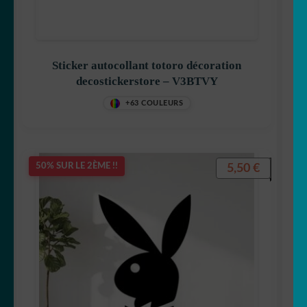
Sticker autocollant totoro décoration
decostickerstore – V3BTVY
+63 COULEURS
5,50
€
50% SUR LE 2ÈME !!