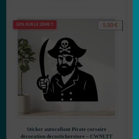
5,50
€
50% SUR LE 2ÈME !!
Sticker autocollant Pirate corsaire
décoration decostickerstore – CWNLTT