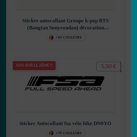
Sticker autocollant Groupe k-pop BTS
(Bangtan Sonyeondan) décoration
decostickerstore – XCSOWJ
+63 COULEURS
5,50
€
50% SUR LE 2ÈME !!
Sticker Autocollant fsa vélo bike DN9YO
+79 COULEURS