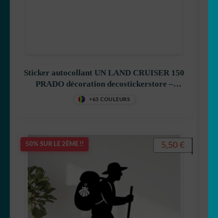
Sticker autocollant UN LAND CRUISER 150
PRADO décoration decostickerstore –
WGUTX0
+63 COULEURS
5,50
€
50% SUR LE 2ÈME !!