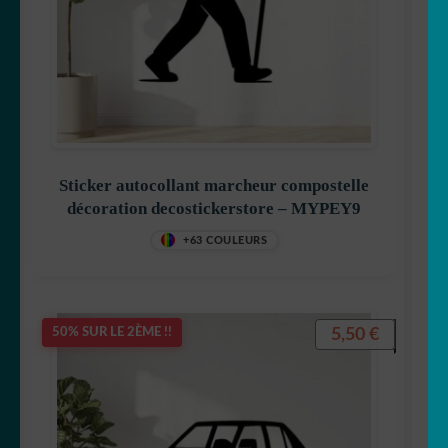
Sticker autocollant marcheur compostelle
décoration decostickerstore – MYPEY9
+63 COULEURS
5,50
€
50% SUR LE 2ÈME !!