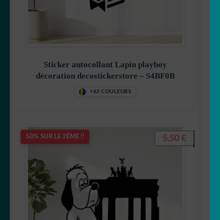
Sticker autocollant Lapin playboy
décoration decostickerstore – S4BF0B
+63 COULEURS
5,50
€
50% SUR LE 2ÈME !!