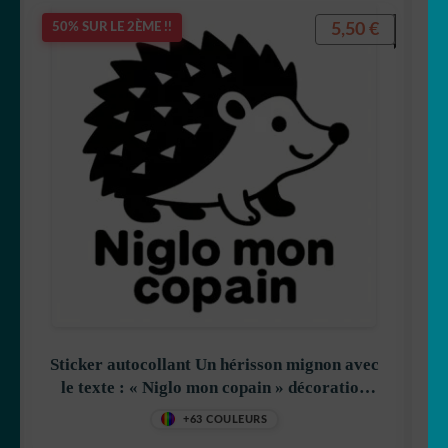
5,50
€
50% SUR LE 2ÈME !!
Sticker autocollant Un hérisson mignon avec
le texte : « Niglo mon copain » décoration
decostickerstore – YLRHAA
+63 COULEURS