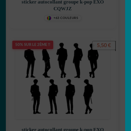
sticker autocollant groupe k-pop EXO
CQWJZ
+63 COULEURS
5,50
€
50% SUR LE 2ÈME !!
sticker autocollant groupe k-pop EXO