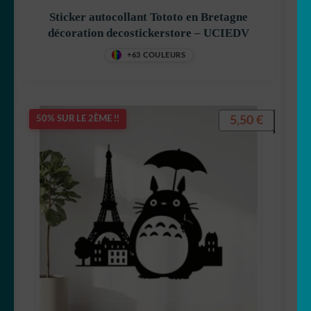
Sticker autocollant Tototo en Bretagne
décoration decostickerstore – UCIEDV
+63 COULEURS
5,50
€
50% SUR LE 2ÈME !!