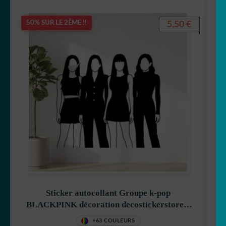
5,50
€
50% SUR LE 2ÈME !!
Sticker autocollant Groupe k-pop
BLACKPINK décoration decostickerstore –
LJFGUV
+63 COULEURS