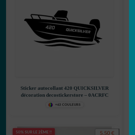
Sticker autocollant 420 QUICKSILVER
décoration decostickerstore – 0ACRFC
+63 COULEURS
5,50
€
50% SUR LE 2ÈME !!