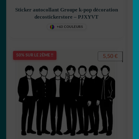
Sticker autocollant Groupe k-pop décoration
decostickerstore – PJXYVT
+63 COULEURS
5,50
€
50% SUR LE 2ÈME !!