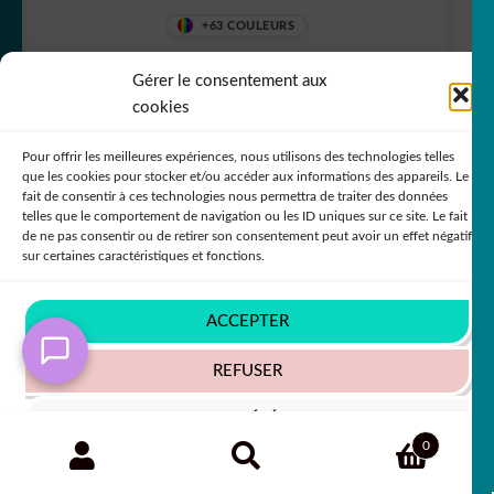
+63 COULEURS
Gérer le consentement aux
cookies
5,50
€
50% SUR LE 2ÈME !!
Pour offrir les meilleures expériences, nous utilisons des technologies telles
que les cookies pour stocker et/ou accéder aux informations des appareils. Le
fait de consentir à ces technologies nous permettra de traiter des données
telles que le comportement de navigation ou les ID uniques sur ce site. Le fait
de ne pas consentir ou de retirer son consentement peut avoir un effet négatif
sur certaines caractéristiques et fonctions.
ACCEPTER
REFUSER
VOIR LES PRÉFÉRENCES
Recherche
RECHERCHE
0
pour :
Politique de cookies
Politique de confidentialité