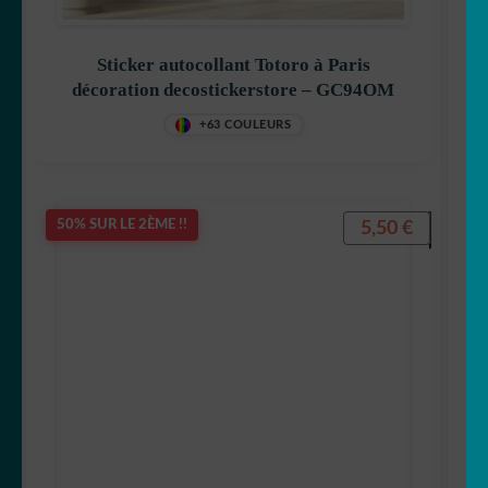
Sticker autocollant Totoro à Paris
décoration decostickerstore – GC94OM
+63 COULEURS
5,50
€
50% SUR LE 2ÈME !!