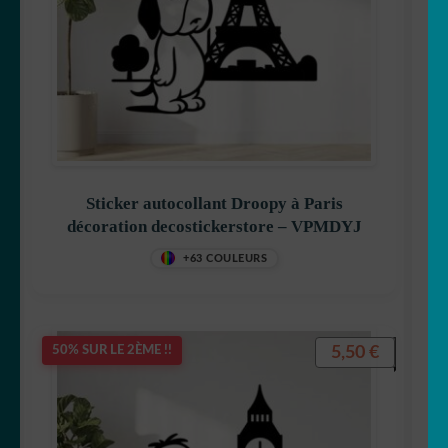
Sticker autocollant Droopy à Paris
décoration decostickerstore – VPMDYJ
+63 COULEURS
5,50
€
50% SUR LE 2ÈME !!