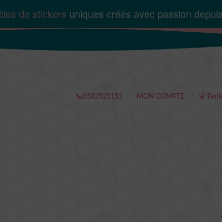
les de stickers
uniques créés avec passion depui
📞0582925153
MON COMPTE
🛒 Pani