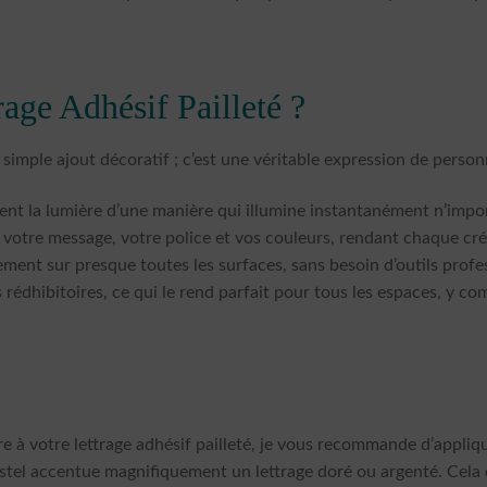
rage Adhésif Pailleté ?
n simple ajout décoratif ; c’est une véritable expression de personn
rent la lumière d’une manière qui illumine instantanément n’impor
votre message, votre police et vos couleurs, rendant chaque cré
ement sur presque toutes les surfaces, sans besoin d’outils profe
 rédhibitoires, ce qui le rend parfait pour tous les espaces, y comp
e à votre lettrage adhésif pailleté, je vous recommande d’appliq
pastel accentue magnifiquement un lettrage doré ou argenté. Cela