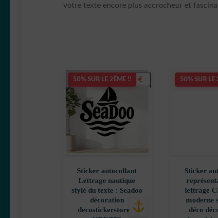
votre texte encore plus accrocheur et fascina
5,50
€
50% SUR LE 2ÈME !!
50% SUR LE 
Sticker autocollant
Sticker au
Lettrage nautique
représent
stylé du texte : Seadoo
lettrage C
décoration
moderne s
decostickerstore –
déco déc