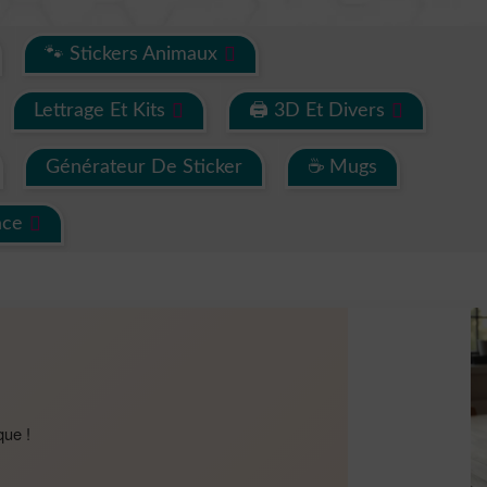
🐾 Stickers Animaux
Lettrage Et Kits
🖨 3D Et Divers
Générateur De Sticker
☕ Mugs
ace
que !