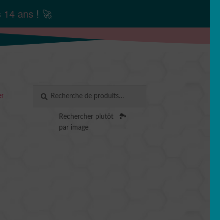
s
14 ans
! 🚀
Recherche
RECHERCHE
er
pour :
Rechercher plutôt
🏞️
par image