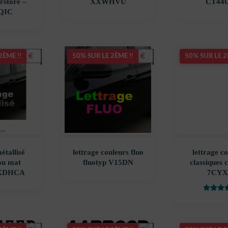
rstore –
XXWHVU
CT44
QIC
5,90
€
5,90
€
2ÈME !!
50% SUR LE 2ÈME !!
50% SUR LE 2
étallisé
lettrage couleurs fluo
lettrage c
 ou mat
fluotyp V15DN
classiques 
 XDHCA
7CYX
Note
5
su