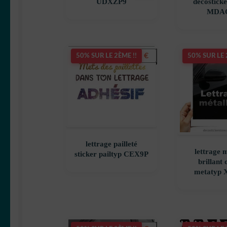
UDXZP9
decosticke
MDA
5,90
€
50% SUR LE 2ÈME !!
50% SUR LE 
lettrage pailleté
lettrage m
sticker pailtyp CEX9P
brillant
metatyp