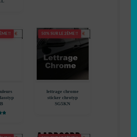
CL
3,90
€
5,90
€
ÈME !!
50% SUR LE 2ÈME !!
ouleurs
lettrage chrome
classtyp
sticker chrotyp
B
SG5KN
r 5