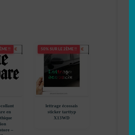
5,50
€
5,90
€
ÈME !!
50% SUR LE 2ÈME !!
ocollant
lettrage écossais
re en
sticker tarttyp
othique
X13WD
ion
store –