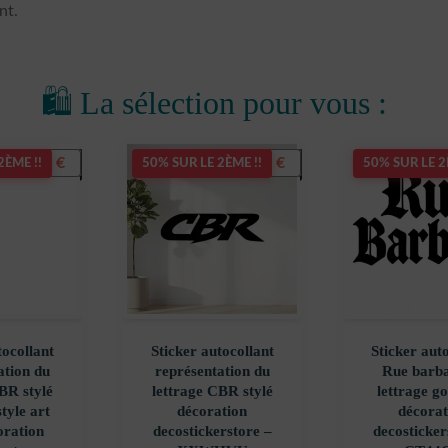
nt.
🛍️ La sélection pour vous :
5,50
€
5,50
€
2ÈME !!
50% SUR LE 2ÈME !!
50% SUR LE 2
tocollant
Sticker autocollant
Sticker aut
ation du
représentation du
Rue barba
BR stylé
lettrage CBR stylé
lettrage g
tyle art
décoration
décorat
oration
decostickerstore –
decosticker