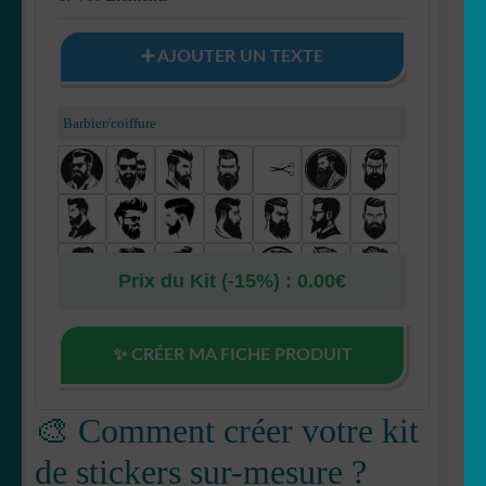
Fait au Japon 🇯🇵
➕ AJOUTER UN TEXTE
OUVRIR
Votre espace
LE
Barbier/coiffure
MENU
ENFANT
Prix du Kit (-15%) :
0.00
€
✨ CRÉER MA FICHE PRODUIT
🎨 Comment créer votre kit
de stickers sur-mesure ?
ornements