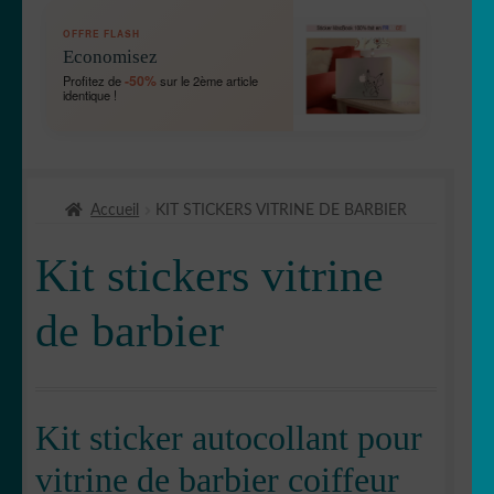
OUVRIR
🛞 Véhicules
OFFRE FLASH
LE
Economisez
MENU
OUVRIR
🐾 Stickers Animaux
-50%
Profitez de
sur le 2ème article
ENFANT
identique !
LE
MENU
OUVRIR
🏡 Stickers décoration maison
ENFANT
LE
MENU
OUVRIR
Lettrage et kits
ENFANT
Accueil
KIT STICKERS VITRINE DE BARBIER
LE
MENU
Kit stickers vitrine horaires
Kit stickers vitrine
ENFANT
Kit stickers vitrine barbier coiffeur
de barbier
Kit stickers Vitrine de boucherie
Kit stickers vitrine boulanger patissier
Kit sticker autocollant pour
vitrine de barbier coiffeur
Sticker lettrage