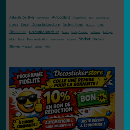
Autocollant
Adhésifs De Style
Autocollants
Anniversaire
Bike
Camping-Car
Decostickerstore
Decal
Design Unique
Déco
CHANEL
Douceur
Décoration
Décoration Intérieure
Intérieur
Lettrage
France
Harley Davidson
Sticker
Stickers
Mural
Personnalisation
Moto
Personnaliser
Polyester
Stickers Muraux
Vélo
Versace