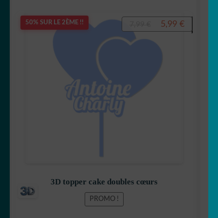
Le
Le
5,99
€
50% SUR LE 2ÈME !!
7,99
€
prix
prix
initial
actuel
était :
est :
7,99 €.
5,99 €.
3D topper cake doubles cœurs
PROMO !