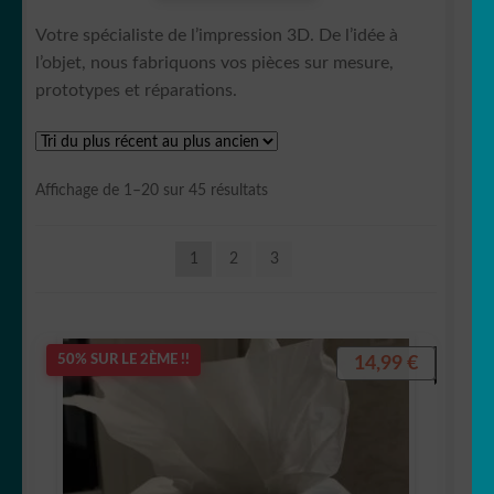
Votre spécialiste de l’impression 3D. De l’idée à
💡 Lampes et boîtes à lumière
l’objet, nous fabriquons vos pièces sur mesure,
prototypes et réparations.
🧁 Toppers cake
📏 Adhésif/Flex
Trié
Affichage de 1–20 sur 45 résultats
du
1️⃣ Lettrage et numéros
plus
1
2
3
récent
Réfléchissant
au
plus
🌄 Papier Peint & Stickers grands formats
ancien
14,99
€
50% SUR LE 2ÈME !!
OUVRIR
🐣 Décoration chambre Enfants
LE
MENU
Générateur de sticker
ENFANT