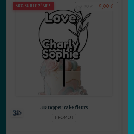
Le
Le
5,99
€
50% SUR LE 2ÈME !!
7,99
€
prix
prix
initial
actuel
était :
est :
7,99 €.
5,99 €.
3D topper cake fleurs
PROMO !