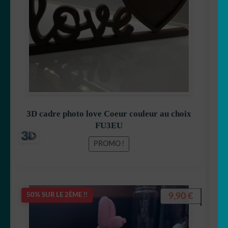
8,99 €.
7,99 €.
3D cadre photo love Coeur couleur au choix
FU3EU
PROMO !
9,90
€
50% SUR LE 2ÈME !!