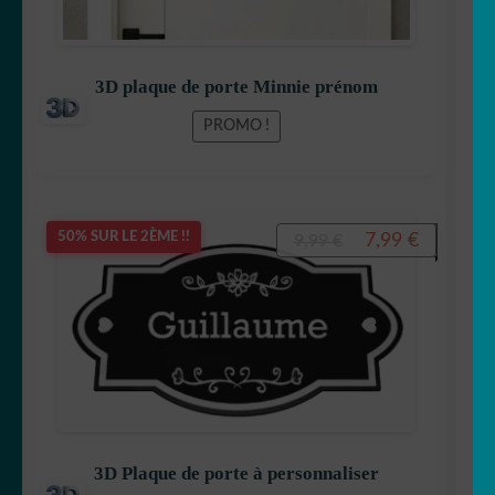
3D plaque de porte Minnie prénom
PROMO !
Le
Le
7,99
€
50% SUR LE 2ÈME !!
9,99
€
prix
prix
initial
actuel
était :
est :
9,99 €.
7,99 €.
3D Plaque de porte à personnaliser