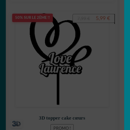
Le
Le
5,99
€
50% SUR LE 2ÈME !!
7,99
€
prix
prix
initial
actuel
était :
est :
7,99 €.
5,99 €.
3D topper cake cœurs
PROMO !