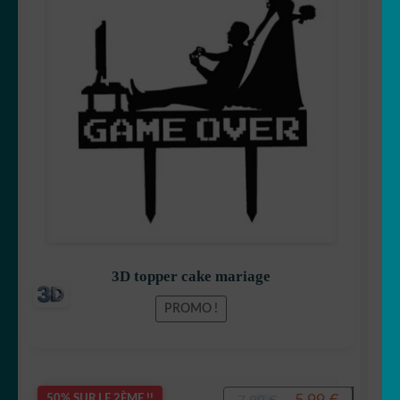
prix
prix
initial
actuel
était :
est :
10,99 €.
9,99 €.
3D topper cake mariage
PROMO !
Le
Le
50% SUR LE 2ÈME !!