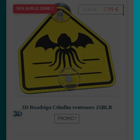
Le
Le
7,99
€
50% SUR LE 2ÈME !!
8,99
€
prix
prix
initial
actuel
était :
est :
8,99 €.
7,99 €.
3D Roadsign Cthulhu ventouses 2SBLB
PROMO !