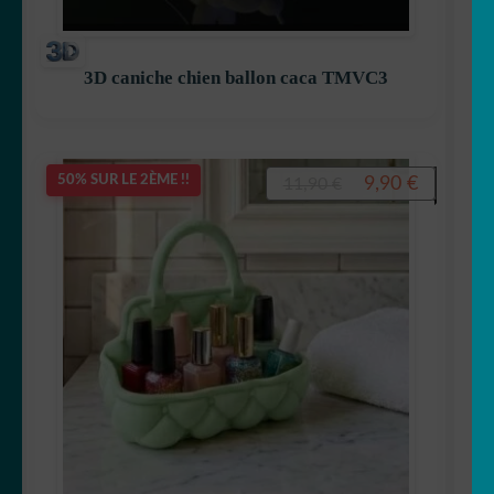
3D caniche chien ballon caca TMVC3
Le
Le
9,90
€
50% SUR LE 2ÈME !!
11,90
€
prix
prix
initial
actuel
était :
est :
11,90 €.
9,90 €.