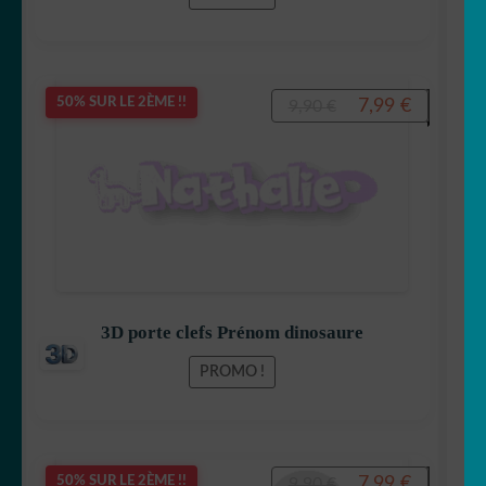
Le
Le
7,99
€
50% SUR LE 2ÈME !!
9,90
€
prix
prix
initial
actuel
était :
est :
9,90 €.
7,99 €.
3D porte clefs Prénom dinosaure
PROMO !
Le
Le
7,99
€
50% SUR LE 2ÈME !!
9,90
€