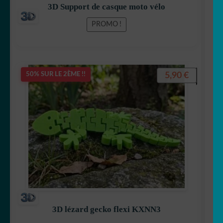
3D Support de casque moto vélo
PROMO !
5,90
€
50% SUR LE 2ÈME !!
3D lézard gecko flexi KXNN3