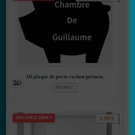
prix
prix
initial
actuel
était :
est :
9,90 €.
7,99 €.
3D plaque de porte cochon prénom
PROMO !
5,90
€
50% SUR LE 2ÈME !!