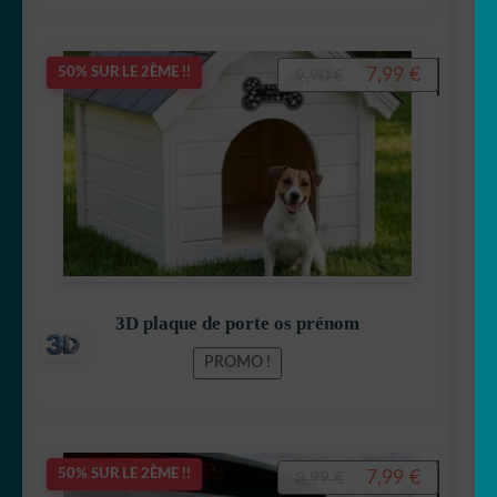
Le
Le
7,99
€
50% SUR LE 2ÈME !!
9,90
€
prix
prix
initial
actuel
était :
est :
9,90 €.
7,99 €.
3D plaque de porte os prénom
PROMO !
Le
Le
7,99
€
50% SUR LE 2ÈME !!
8,99
€