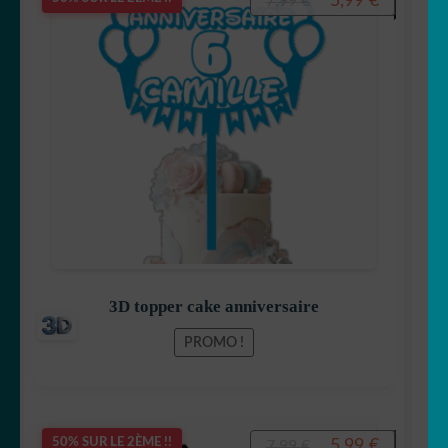
5,99
€
7,99
€
prix
prix
initial
actuel
était :
est :
7,99 €.
5,99 €.
3D topper cake anniversaire
PROMO !
Le
Le
5,99
€
50% SUR LE 2ÈME !!
7,99
€