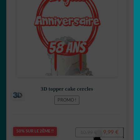
prix
prix
initial
actuel
était :
est :
7,99 €.
5,99 €.
3D topper cake cercles
PROMO !
Le
Le
9,99
€
50% SUR LE 2ÈME !!
10,99
€