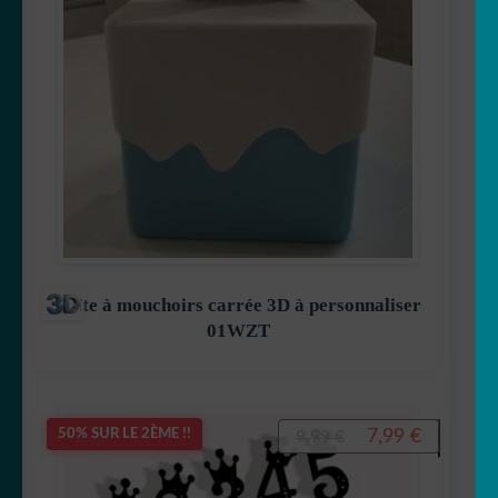
☕ Mugs
Fait au Japon 🇯🇵
OUVRIR
Votre espace
LE
MENU
ENFANT
Boîte à mouchoirs carrée 3D à personnaliser
01WZT
Le
Le
7,99
€
50% SUR LE 2ÈME !!
9,99
€
prix
prix