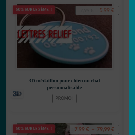
Le
Le
5,99
€
50% SUR LE 2ÈME !!
7,99
€
prix
prix
initial
actuel
était :
est :
7,99 €.
5,99 €.
3D médaillon pour chien ou chat
personnalisable
PROMO !
Plage
7,99
€
–
79,99
€
50% SUR LE 2ÈME !!