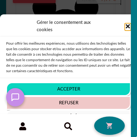
prix
prix
initial
actuel
Gérer le consentement aux
était :
est :
cookies
9,90 €.
7,99 €.
Pour offrir les meilleures expériences, nous utilisons des technologies telles
que les cookies pour stocker et/ou accéder aux informations des appareils. Le
fait de consentir à ces technologies nous permettra de traiter des données
telles que le comportement de navigation ou les ID uniques sur ce site. Le fait
3D plaque de porte Mickey prénom
de ne pas consentir ou de retirer son consentement peut avoir un effet négatif
sur certaines caractéristiques et fonctions.
Note
5
sur 5
PROMO !
ACCEPTER
REFUSER
Le
Le
7,99
€
50% SUR LE 2ÈME !!
9,90
€
VOIR LES PRÉFÉRENCES
Recherche
RECHERCHE
prix
prix
0
pour :
Politique de cookies
Politique de confidentialité
initial
actuel