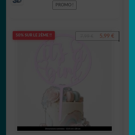
PROMO !
Le
Le
5,99
€
50% SUR LE 2ÈME !!
7,99
€
prix
prix
initial
actuel
était :
est :
7,99 €.
5,99 €.