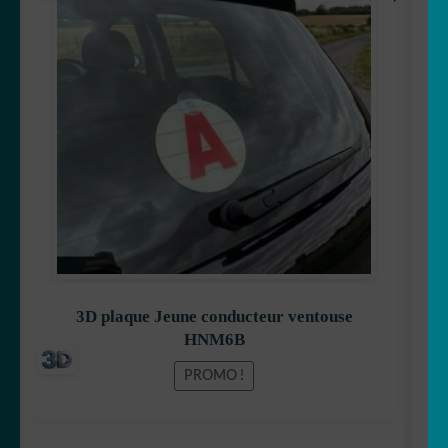
prix
prix
initial
actuel
était :
est :
8,99 €.
7,99 €.
3D plaque Jeune conducteur ventouse
HNM6B
PROMO !