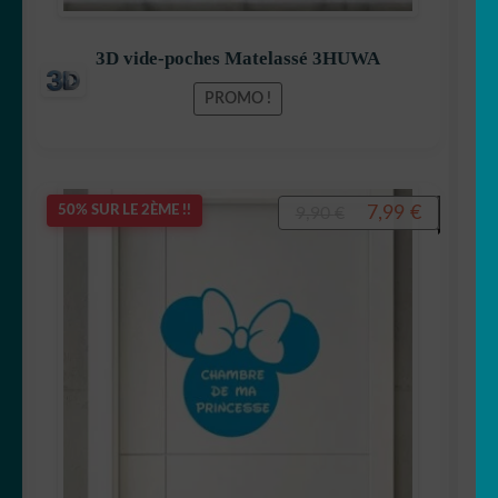
3D vide-poches Matelassé 3HUWA
PROMO !
Le
Le
7,99
€
50% SUR LE 2ÈME !!
9,90
€
prix
prix
initial
actuel
était :
est :
9,90 €.
7,99 €.