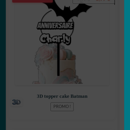
prix
prix
initial
actuel
était :
est :
7,99 €.
5,99 €.
3D topper cake Batman
PROMO !