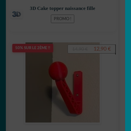
3D Cake topper naissance fille
PROMO !
Le
Le
12,90
€
50% SUR LE 2ÈME !!
14,90
€
prix
prix
initial
actuel
était :
est :
14,90 €.
12,90 €.