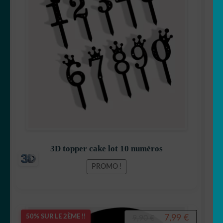
initial
actuel
était :
est :
9,99 €.
7,99 €.
3D topper cake lot 10 numéros
PROMO !
Le
Le
7,99
€
50% SUR LE 2ÈME !!
9,90
€