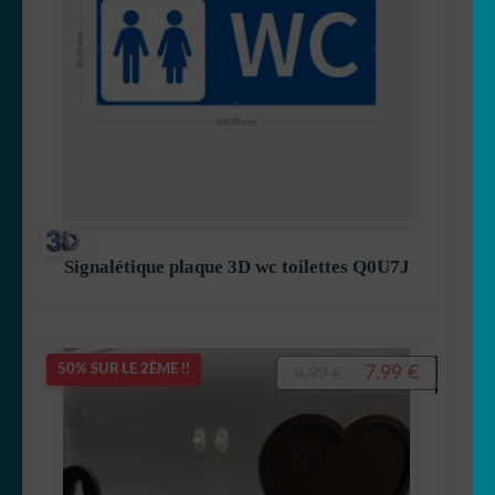
Signalétique plaque 3D wc toilettes Q0U7J
Le
Le
7,99
€
50% SUR LE 2ÈME !!
8,99
€
prix
prix
initial
actuel
était :
est :